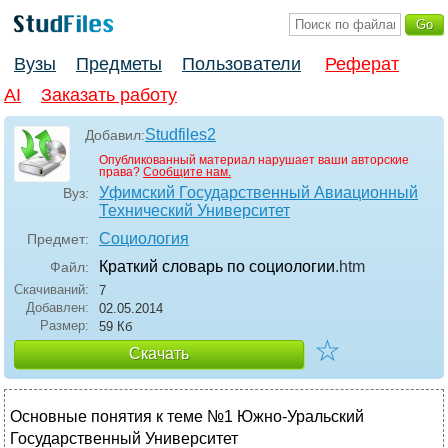
Вузы
Предметы
Пользователи
Реферат
AI
Заказать работу
Studfiles2
Добавил:
Опубликованный материал нарушает ваши авторские
права?
Сообщите нам.
Уфимский Государственный Авиационный
Вуз:
Технический Университет
Социология
Предмет:
Краткий словарь по социологии
.htm
Файл:
Скачиваний:
7
Добавлен:
02.05.2014
Размер:
59 Кб
☆
Скачать
Основные понятия к теме №1 Южно-Уральский
Государственный Университет