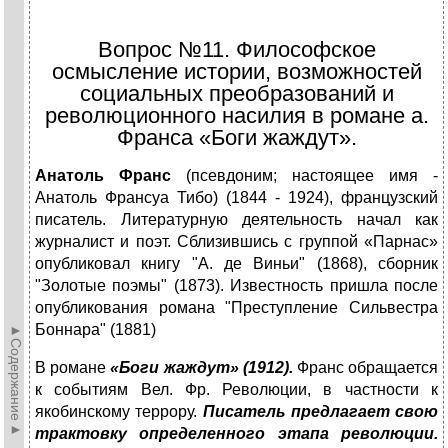
Вопрос №11. Философское
осмысление истории, возможностей
социальных пре­образований и
революционного насилия в романе а.
Франса «Боги жаж­дут».
Анатоль Франс
(псевдоним; настоящее имя -
Анатоль Франсуа Тибо) (1844 - 1924), французский
писатель. Литературную деятельность начал как
журналист и поэт. Сблизившись с группой «Парнас»
опубликовал книгу "А. де Виньи" (1868), сборник
"Золотые поэмы" (1873). Известность пришла после
опубликования романа "Преступление Сильвестра
Боннара" (1881)
►Содержание►
В романе
«Боги жаждут» (1912).
Франс обращается
к событиям Вел. Фр. Революции, в частности к
якобинскому террору.
Писатель предлагает свою
трактовку определенного этапа революции.