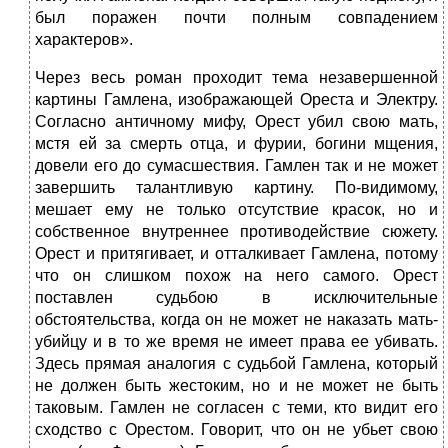
был пора­жен почти полным совпадением
характеров».
Через весь роман про­ходит тема незавершенной
картины Гамлена, изображающей Ореста и Электру.
Согласно античному мифу, Орест убил свою мать,
мстя ей за смерть отца, и фурии, богини мщения,
довели его до сумасшествия. Гамлен так и не может
завершить талант­ливую картину. По-видимому,
мешает ему не только отсутствие красок, но и
собственное внутреннее противодействие сюжету.
Орест и притягивает, и отталкивает Гамлена, потому
что он слишком похож на него самого. Орест
поставлен судьбою в ис­ключительные
обстоятельства, когда он не может не наказать мать-
убийцу и в то же время не имеет права ее убивать.
Здесь прямая аналогия с судьбой Гамлена, который
не должен быть жестоким, но и не может не быть
таковым. Гамлен не согласен с теми, кто видит его
сходство с Орестом. Говорит, что он не убьет свою