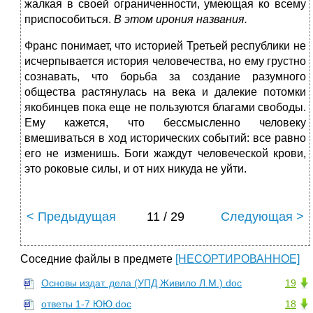
жалкая в своей ограниченности, умеющая ко всему
приспособиться.
В этом ирония названия.
Франс понимает, что историей Третьей республики не
исчерпывается история че­ловечества, но ему грустно
сознавать, что борьба за создание разумного
общества растянулась на века и далекие потомки
яко­бинцев пока еще не пользуются благами свободы.
Ему кажется, что бессмысленно человеку
вмешиваться в ход истори­ческих событий: все равно
его не изменишь. Боги жаждут чело­веческой крови,
это роковые силы, и от них никуда не уйти.
< Предыдущая
11 / 29
Следующая >
Соседние файлы в предмете
[НЕСОРТИРОВАННОЕ]
Основы издат. дела (УПД Живило Л.М.).doc
19
ответы 1-7 ЮЮ.doc
18