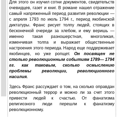
Для этого он изучил сотни документов, свидетельств
очевидцев, га­зет и книг. В романе нашел отражение
самый напряженный период развития революции —
с апреля 1793 по июль 1794 г., период якобинской
диктатуры. Франс рисует толпу людей, стоя­щих в
бесконечной очереди за хлебом, и ему веришь —
именно такая разношерстная, многоликая,
изменчивая толпа и выра­жает общественные
настроения этого периода. Народ еще под­держивает
якобинцев, но уже ропщет.
Он посвящен не
столько революционным событиям 1789— 1794
гг. как таковым, сколько осмыслению
проблемы революции, революци­онного
насилия.
Здесь Франс рассуждает о том, на сколько оправдан
революционный террор и можно ли за счет этого
привести людей к счастью. От фанатизма
религиозного люди перешли к фанатизму
революционному.