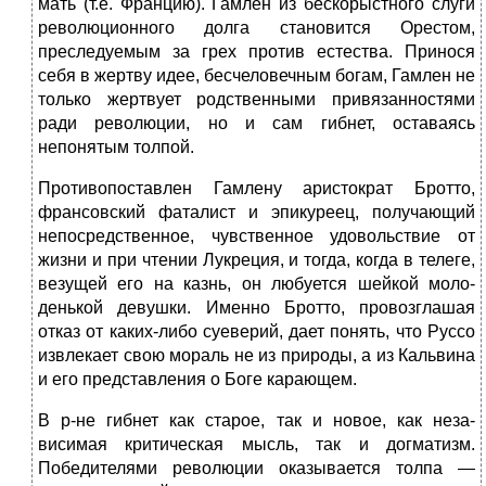
мать (т.е. Францию). Гамлен из бескорыстного слуги
революцион­ного долга становит­ся Орестом,
преследуемым за грех против естества. Принося
себя в жертву идее, бесчеловечным богам, Гамлен не
только жертвует родственными привязан­ностями
ради революции, но и сам гибнет, оставаясь
непонятым толпой.
Противопоставлен Гамлену аристократ Бротто,
франсовский фаталист и эпикуреец, получающий
непосредственное, чувствен­ное удовольствие от
жизни и при чтении Лукреция, и тогда, ког­да в телеге,
везущей его на казнь, он любуется шейкой моло­
денькой девушки. Именно Бротто, провозглашая
отказ от каких-либо суеверий, дает понять, что Руссо
извлекает свою мораль не из природы, а из Кальвина
и его представления о Боге караю­щем.
В р-не гибнет как старое, так и новое, как неза­
висимая критическая мысль, так и догматизм.
Победителями ре­волюции оказывается толпа —