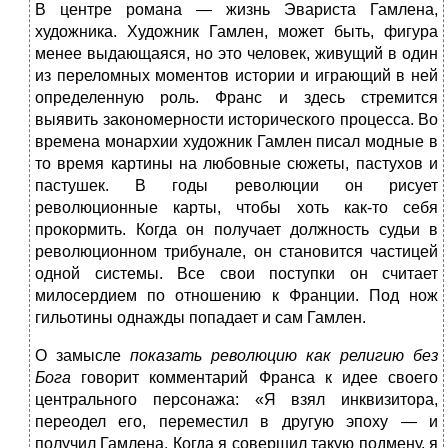
В центре романа — жизнь Эвариста Гамлена,
художника. Ху­дожник Гамлен, может быть, фигура
менее выдающаяся, но это человек, живущий в один
из переломных момен­тов истории и играющий в ней
определенную роль. Франс и здесь стремится
выявить закономерности исторического процесса. Во
времена монархии художник Гамлен писал модные в
то время картины на любов­ные сюжеты, пастухов и
пастушек. В годы революции он рисует
революционные карты, чтобы хоть как-то себя
прокормить. Когда он получает должность судьи в
революционном трибунале, он становится частицей
одной системы. Все свои поступки он считает
милосердием по отношению к Франции. Под нож
гильотины однажды попадает и сам Гамлен.
О замысле
показать революцию как религию без
Бога
говорит комментарий Франса к идее своего
центрального персонажа: «Я взял инквизитора,
переодел его, переместил в другую эпоху — и
получил Гамлена. Когда я совершил такую подмену, я