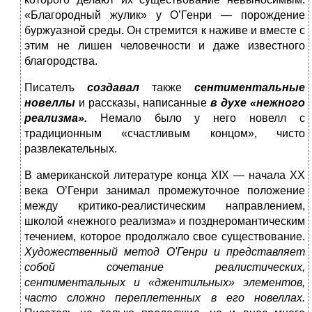
«Благородный жулик» у О’Генри — порождение
буржуазной среды. Он стремится к наживе и вместе с
этим не лишен человечности и даже известного
благородства.
Писателъ
создавал
также
сентиментальные
новеллы
и рассказы, написанные
в духе «нежного
реализма».
Немало было у него новелл с
традиционным «счастливым концом», чисто
развлекательных.
В американской литературе конца XIX — начала XX
века О’Генри занимал промежуточное положение
между критико-реалистическим направлением,
школой «нежного реализма» и позднеромантическим
течением, которое продолжало свое существование.
Художественный метод О'Генри и представляет
собой сочетание реалистических,
сентиментальных и «джентильных» элементов,
часто сложно переплетенных в его новеллах.