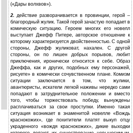
(«Дары волхвов»).
2.
действие разворачивается в провинции, герой –
благородный жулик. Такой герой зачастую попадает в
комическую ситуацию. Героем многих его новелл
выступает Джефф Питере, авторское отношение к
которому характеризуется двойственностью. С одной
стороны, Джефф жуликоват, нахален. С другой
стороны, он по лишен добрых порывов, любит
приключения, иронически относится к себе. Образ
Джеффа, как и других, подобных ему персонажей,
рисуете» в комически сочувственном плане. Комизм
ситуации заключается в том, что жулики,
авантюристы, искатели легкой наживы нередко сами
попадают в затруднительное положении и вместо
того, чтобы торжествовать победу, вынуждены
расплачиваться за свои проступки. Именно такая
ситуация возникает в знаменитой новелле «Вождь
краснокожих», где похитители платят выкуп отцу
украденного «вождя краснокожих», дикие выходки
которого делают их существование невыносимым.