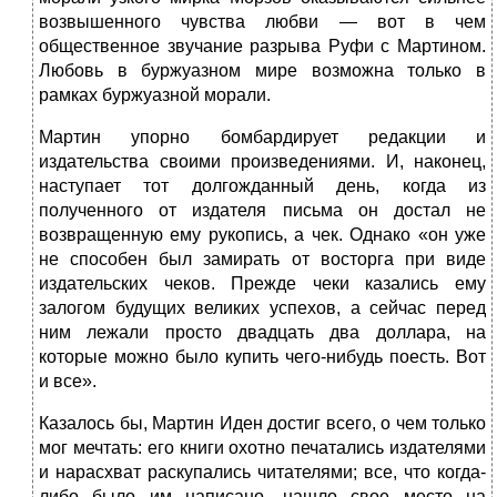
возвышенного чувства любви — вот в чем
общественное звучание разрыва Руфи с Мартином.
Любовь в буржуазном мире возможна только в
рамках буржуазной морали.
Мартин упорно бомбардирует редакции и
издательства своими произведениями. И, наконец,
наступает тот долгожданный день, когда из
полученного от издателя письма он достал не
возвращенную ему рукопись, а чек. Однако «он уже
не способен был замирать от восторга при виде
издательских чеков. Прежде чеки казались ему
залогом будущих великих успехов, а сейчас перед
ним лежали просто двадцать два доллара, на
которые можно было купить чего-нибудь поесть. Вот
и все».
Казалось бы, Мартин Иден достиг всего, о чем только
мог мечтать: его книги охотно печатались издателями
и нарасхват раскупались читателями; все, что когда-
либо было им написано, нашло свое место на