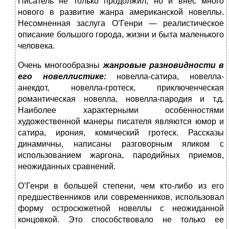
Писатель не только продолжил, но и внес много
нового в развитие жанра американской новеллы.
Несомненная заслуга О’Генри — реалистическое
описание большого города, жизни и быта маленького
человека.
Очень многообразны
жанровые разновидности в
его новеллистике:
новелла-сатира, новелла-
анекдот, новелла-гротеск, приключенческая
романтическая новелла, новелла-пародия и т.д.
Наиболее характерными особенностями
художественной манеры писателя являются юмор и
сатира, ирония, комический гротеск. Рассказы
динамичны, написаны разговорным яликом с
использованием жаргона, пародийных приемов,
неожиданных сравнений.
О’Генри в большей степени, чем кто-либо из его
предшественников или современников, использовал
форму остросюжетной новеллы с неожиданной
концовкой. Это способствовало не только ее