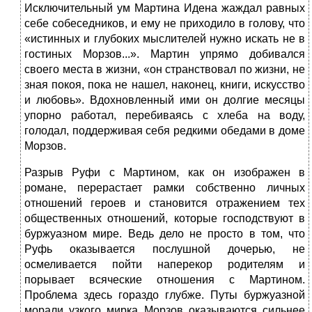
Исключительный ум Мартина Идена жаждал равных
себе собеседников, и ему не приходило в голову, что
«истинных и глубоких мыслителей нужно искать не в
гостиных Морзов...». Мартин упрямо добивался
своего места в жизни, «он странствовал по жизни, не
зная покоя, пока не нашел, наконец, книги, искусство
и любовь». Вдохновленный ими он долгие месяцы
упорно работал, перебиваясь с хлеба на воду,
голодал, поддерживая себя редкими обедами в доме
Морзов.
Разрыв Руфи с Мартином, как он изображен в
романе, перерастает рамки собственно личных
отношений героев и становится отражением тех
общественных отношений, которые господствуют в
буржуазном мире. Ведь дело не просто в том, что
Руфь оказывается послушной дочерью, не
осмеливается пойти наперекор родителям и
порывает всяческие отношения с Мартином.
Проблема здесь гораздо глубже. Путы буржуазной
морали узкого мирка Морзов оказываются сильнее