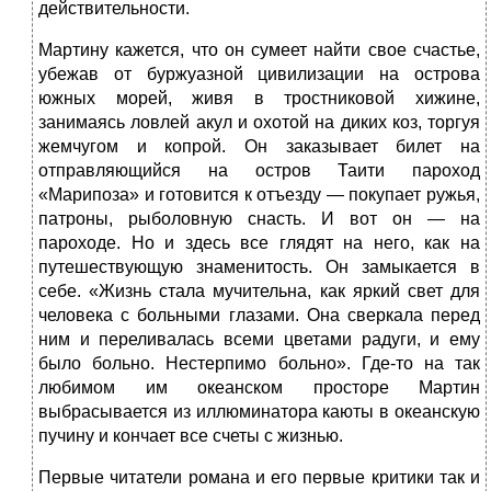
действительности.
Мартину кажется, что он сумеет найти свое счастье,
убежав от буржуазной цивилизации на острова
южных морей, живя в тростниковой хижине,
занимаясь ловлей акул и охотой на диких коз, торгуя
жемчугом и копрой. Он заказывает билет на
отправляющийся на остров Таити пароход
«Марипоза» и готовится к отъезду — покупает ружья,
патроны, рыболовную снасть. И вот он — на
пароходе. Но и здесь все глядят на него, как на
путешествующую знаменитость. Он замыкается в
себе. «Жизнь стала мучительна, как яркий свет для
человека с больными глазами. Она сверкала перед
ним и переливалась всеми цветами радуги, и ему
было больно. Нестерпимо больно». Где-то на так
любимом им океанском просторе Мартин
выбрасывается из иллюминатора каюты в океанскую
пучину и кончает все счеты с жизнью.
Первые читатели романа и его первые критики так и