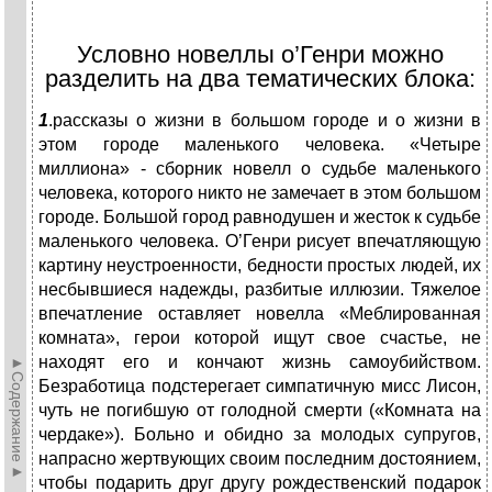
Условно новеллы о’Генри можно
разделить на два тематических блока:
1
.рассказы о жизни в большом городе и о жизни в
этом городе маленького человека. «Четыре
миллиона» - сборник новелл о судьбе маленького
человека, которого никто не замечает в этом большом
городе. Большой город равнодушен и жесток к судьбе
маленького человека. О’Генри рисует впечатляющую
картину неустроенности, бедности простых людей, их
несбывшиеся надежды, разбитые иллюзии. Тяжелое
впечатление оставляет новелла «Меблированная
комната», герои которой ищут свое счастье, не
находят его и кончают жизнь самоубийством.
►Содержание►
Безработица подстерегает симпатичную мисс Лисон,
чуть не погибшую от голодной смерти («Комната на
чердаке»). Больно и обидно за молодых супругов,
напрасно жертвующих своим последним достоянием,
чтобы подарить друг другу рождественский подарок