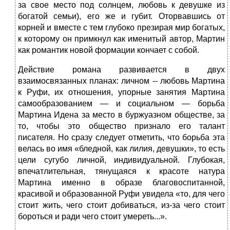
за свое место под солнцем, любовь к девушке из
богатой семьи), его же и губит. Оторвавшись от
корней и вместе с тем глубоко презирая мир богатых,
к которому он примкнул как именитый автор, Мартин
как романтик новой формации кончает с собой.
Действие романа развивается в двух
взаимосвязанных пла­нах: личном -- любовь Мартина
к Руфи, их отношения, упорные занятия Мартина
самообразованием — и социальном — борьба
Мартина Идена за место в буржуазном обществе, за
то, чтобы это общество признало его талант
писателя. Но сразу следует отметить, что борьба эта
велась во имя «бледной, как лилия, де­вушки», то есть
цели сугубо личной, индивидуальной. Глубокая,
впечатлительная, тянущаяся к красоте натура
Мартина именно в образе благовоспитанной,
красивой и образованной Руфи увидела «то, для чего
стоит жить, чего стоит добиваться, из-за че­го стоит
бороться и ради чего стоит умереть...».