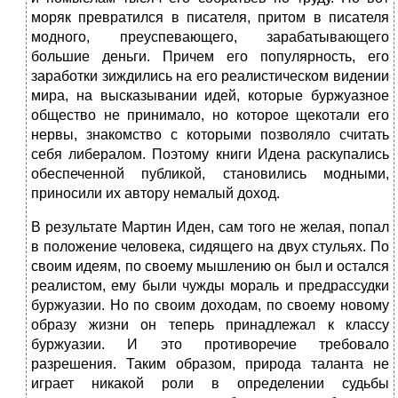
моряк превратился в писателя, притом в писателя
модного, преус­певающего, зарабатывающего
большие деньги. Причем его популярность, его
заработки зиждились на его реалистическом видении
мира, на высказывании идей, которые буржуазное
общество не принимало, но которое щекотали его
нервы, знакомство с которыми позволяло считать
себя либералом. Поэтому книги Идена раскупались
обеспеченной публикой, становились модными,
приносили их автору немалый доход.
В результате Мартин Иден, сам того не желая, попал
в положение человека, сидящего на двух стульях. По
своим идеям, по своему мышлению он был и остался
реалистом, ему были чужды мораль и предрассудки
буржуазии. Но по своим доходам, по своему новому
образу жизни он теперь принадлежал к классу
буржуазии. И это противоречие требовало
разрешения. Таким образом, природа таланта не
играет никакой роли в определении судьбы