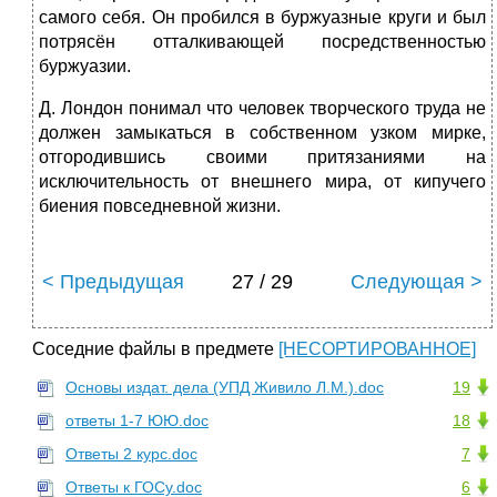
самого себя. Он пробился в буржуазные круги и был
потрясён отталкивающей посредственностью
буржуазии.
Д. Лондон понимал что человек творческого труда не
должен замыкаться в собственном узком мирке,
отгородившись своими притязаниями на
исключительность от внешнего мира, от кипучего
биения повседневной жизни.
< Предыдущая
27 / 29
Следующая >
Соседние файлы в предмете
[НЕСОРТИРОВАННОЕ]
Основы издат. дела (УПД Живило Л.М.).doc
19
ответы 1-7 ЮЮ.doc
18
Ответы 2 курс.doc
7
Ответы к ГОСу.doc
6