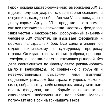
Герой романа мастер-оружейник, американец XIX в.,
в драке получает удар по голове и теряет сознание, а
очнувшись, находит себя в Англии VI в. и попадает ко
двору короля Артура. VI в. предстает в его романе
как век господ­ства невежества, жестоких феодалов.
Янки честен и бескорыстен. Вооруженный знаниями
человека XIX столетия, он вызывает феодализм и
церковь на страшный бой. Все силы и знания он
отдает техническому и культурному прогрессу
страны. Он издает газеты, строит фабрики, проводит
телефон, он заставляет странствующих рыцарей, без
дела слоняю­щихся по белому свету, рекламировать
мыло и велосипеды. По сравнению с грубыми и
невежественными рыцарями янки выгля­дит
подлинным рыцарем без страха и упрека. Накопив
силы, собрав вокруг себя молодежь, янки уничтожает
власть феодалов, но в борьбе с церковью он
оказывается побеж­денным: волшебник Мерлин
погружает его в сон на тринадцать веков.