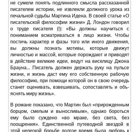
не сумели понять подлинного смысла рассказанной
писателем истории, не извлекли должного урока из
печальной судьбы Мартина Идена. В своей статье «О
писательской философии жизни» Д. Лондон говорил
о труде писателя (!): «Вы должны научиться с
пониманием всматриваться в лицо жизни. Чтобы
постичь характер и фазы того или иного движения,
вы должны познать мотивы, которые движут
личностью и массой, которые порождают и приводят
в действие великие идеи, ведут на виселицу Джона
Брауна... Писатель должен держать руку на пульсе
жизни, и жизнь даст ему его собственную рабочую
философию, при помощи которой он в свою очередь
станет оценивать, взвешивать, сопоставлять и объ­
яснять миру жизнь».
В романе показано, что Мартин был «прирожденным
борцом, смелым и выносливым», однако бороться
ему было суждено «во мраке, без света, без
поощрения». Единственной путеводной звездой в
этой нелегкой борьбе долгое время была любовь к