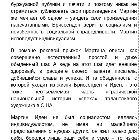
буржуазной публики и печати и поэтому никак не
стремиться публиковать свои произведения. Мартин
же мечтает об одном – увидеть свои произведения
напечатанными. Бриссенден верит в социализм и
неизбежность социальной справедливости. Мартин
исповедует индивидуализм.
В романе роковой прыжок Мартина описан как
совершенно естественный, простой и даже
обыденный шаг. А ведь на этот шаг идет внешне
здоровый, в расцвете своего таланта писатель,
добившийся славы и успеха. И та обыденность, с
которой уходит из жизни Бриссенден и Иден, - это
тоже неотъемлемая часть «трагической
национальной истории успеха» талантливого
художника в США.
Мартин Иден не был социалистом, являясь
индивидуалистом, не имея ни малейшего
представления о нуждах других, он жил только для
себя, боролся лишь ради себя и умер – то из-за