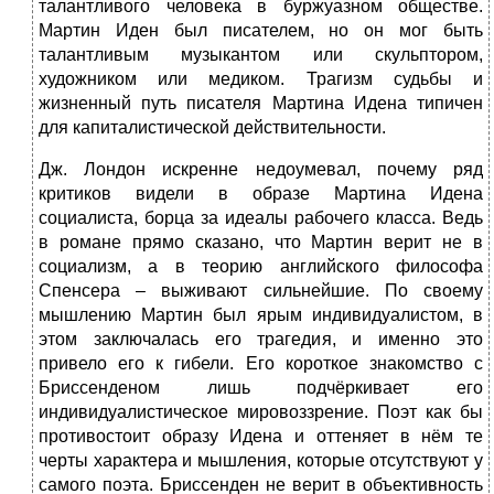
талантливого человека в буржуазном обществе.
Мартин Иден был писателем, но он мог быть
талантливым музыкантом или скульптором,
художником или медиком. Трагизм судьбы и
жизненный путь писателя Мартина Идена типичен
для капиталистической действительности.
Дж. Лондон искренне недоумевал, почему ряд
критиков видели в образе Мартина Идена
социалиста, борца за идеалы рабочего класса. Ведь
в романе прямо сказано, что Мартин верит не в
социализм, а в теорию английского философа
Спенсера – выживают сильнейшие. По своему
мышлению Мартин был ярым индивидуалистом, в
этом заключалась его трагедия, и именно это
привело его к гибели. Его короткое знакомство с
Бриссенденом лишь подчёркивает его
индивидуалистическое мировоззрение. Поэт как бы
противостоит образу Идена и оттеняет в нём те
черты характера и мышления, которые отсутствуют у
самого поэта. Бриссенден не верит в объективность