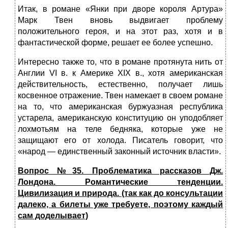
Итак, в романе «Янки при дворе короля Артура»
Марк Твен вновь выдвигает проблему
положительного героя, и на этот раз, хотя и в
фантастической форме, решает ее более успешно.
Интересно также то, что в романе протянута нить от
Англии VI в. к Америке XIX в., хотя американская
действительность, естественно, получает лишь
косвенное отражение. Твен намекает в своем романе
на то, что американская буржуазная республика
устарела, американскую конституцию он уподобляет
лохмотьям на теле бедняка, которые уже не
защищают его от холода. Писатель говорит, что
«народ — единственный законный источник власти».
Вопрос №
35. Проблематика рассказов Дж.
Лондона. Романтические тенденции.
Цивилизация и природа. (так как до консультации
далеко, а билеты уже требуете, поэтому каждый
сам доделывает)