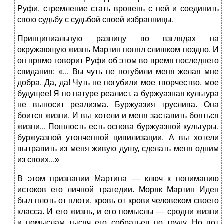
Руфи, стремление стать вровень с ней и соединить
свою судьбу с судьбой своей избранницы.
Принципиальную разницу во взглядах на
окружающую жизнь Мартин понял слишком поздно. И
он прямо говорит Руфи об этом во время последнего
свидания: «... Вы чуть не погубили меня желая мне
добра. Да, да! Чуть не погубили мое творчество, мое
будущее! Я по натуре реалист, а буржуазная культура
не выносит реализма. Буржуазия труслива. Она
боится жизни. И вы хотели и меня заставить бояться
жизни... Пошлость есть основа буржуазной культуры,
буржуазной утонченной цивилизации. А вы хотели
вытравить из меня живую душу, сделать меня одним
из своих...»
В этом признании Мартина — ключ к пониманию
истоков его личной трагедии. Моряк Мартин Иден
был плоть от плоти, кровь от крови человеком своего
класса. И его жизнь, и его помыслы — сродни жизни
и помыслам тысяч его собратьев по труду. Но вот