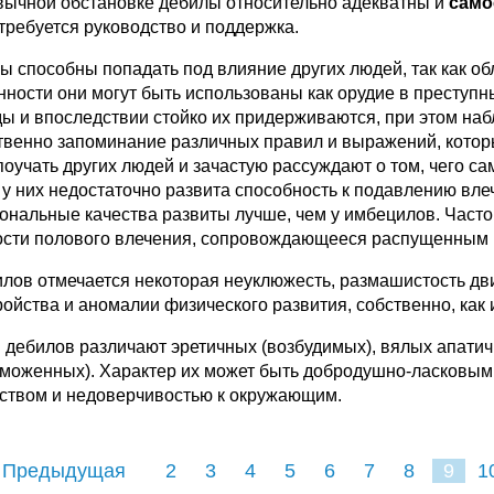
вычной обстановке дебилы относительно адекватны и
само
 требуется руководство и поддержка.
ы способны попадать под влияние других людей, так как 
нности они могут быть использованы как орудие в преступн
ды и впоследствии стойко их придерживаются, при этом на
твенно запоминание различных правил и выражений, кото
поучать других людей и зачастую рассуждают о том, чего с
 у них недостаточно развита способность к подавлению вл
ональные качества развиты лучше, чем у имбецилов. Часто
ости полового влечения, сопровождающееся распущенным
илов отмечается некоторая неуклюжесть, размашистость дв
ройства и аномалии физического развития, собственно, как 
 дебилов различают эретичных (возбудимых), вялых апатич
рможенных). Характер их может быть добродушно-ласковым
ством и недоверчивостью к окружающим.
 Предыдущая
2
3
4
5
6
7
8
9
1