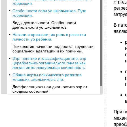
страд
коррекции.
регре
•
Особенности воли уо школьников. Пути
затру
коррекции.
Виды деятельности. Особенности
В пат
деятельности уо школьников.
являю
•
Навыки и привычки, их роль в развитии
личности уо ребенка.
Психология личности подростка, трудности
социальной адаптации и их причины.
•
Зпр: понятие и классификация зпр; зпр
церебрально-органического генеза как
легкая интеллектуальная сниженность.
•
Общие черты психического развития
младших школьников с зпр.
Дифференциальная диагностика зпр от
сходных состояний.
•
Вопросы для подготовки к экзамену по
дисциплине «Психология детей и ин»
При н
механ
преоб