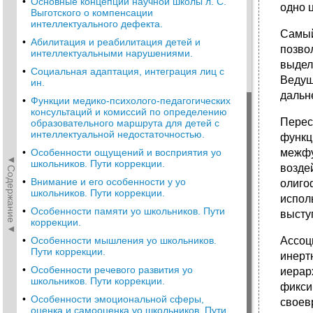
•
Основные концепции научной школы л. С.
одно 
Выготского о компенсации
интеллектуального дефекта.
Самый
•
Абилитация и реабилитация детей и
позво
интеллектуальными нарушениями.
выдел
•
Социальная адаптация, интеграция лиц с
Ведущ
ин.
дальн
•
Функции медико-психолого-педагогических
консультаций и комиссий по определению
Перес
образовательного маршрута для детей с
интеллектуальной недостаточностью.
функц
•
Особенности ощущений и восприятия уо
межфу
◄Содержание◄
школьников. Пути коррекции.
возде
•
Внимание и его особенности у уо
олиго
школьников. Пути коррекции.
испол
•
Особенности памяти уо школьников. Пути
высту
коррекции.
•
Особенности мышления уо школьников.
Ассоц
Пути коррекции.
инерт
•
Особенности речевого развития уо
иерар
школьников. Пути коррекции.
фикси
•
Особенности эмоциональной сферы,
своев
оценка и самооценка уо школьников. Пути