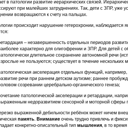
ает в патологии развитие иерархических связей. Иерархичес
ссируют при малейших затруднениях. Так, дети с ЗПР, уже у
днении возвращаются к счету на пальцах.
ологии происходит нарушение гетерохронии, наблюдается 
тся:
ретардация – незавершенность отдельных периодов развити
наиболее характерно для олигофрении и ЗПР. Для детей с
патологически длительное сохранение автономной речи (ис
взрослые не пользуются; существует в течение нескольких м
патологическая акселерация отдельных функций, например, 
развитие речи при раннем детском аутизме; раннее пробуж
половом созревании церебрально-органического генеза;
сочетание патологической акселерации и ретардации, напри
выраженным недоразвитием сенсорной и моторной сферы п
ерезко выраженной дебильности ребёнок может ничем внешн
ическая
память
.
Внимание
очень трудно привлечь и фикси
ладает конкретно-описательный тип
мышления
, в то врем