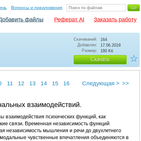
язь
Вопросы и предложения
Добавить файлы
Реферат AI
Заказать работу
Скачиваний:
164
Добавлен:
17.06.2019
Размер:
180 Кб
☆
Скачать
0
11
12
13
14
15
16
Следующая >
>>
2
23
24
25
альных взаимодействий.
ы взаимодействия психических функций, как
кие связи. Временная независимость функций
ная независимость мышления и речи до двухлетнего
омодальные чувственные впечатления объединяются в