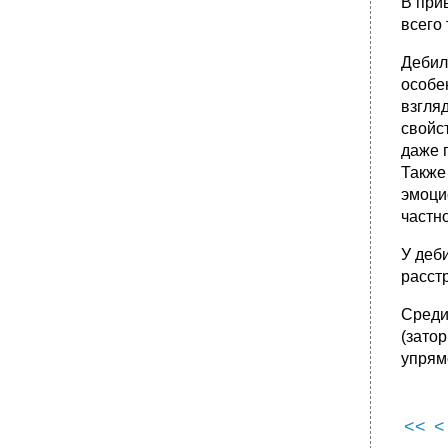
В при
всего
Дебил
особе
взгля
свойс
даже 
Также
эмоци
частн
У деб
расст
Среди
(зато
упрям
<<
<