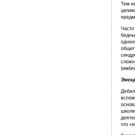
Тем н
целик
предм
Часто
бедны
одноо
общег
синдр
сложн
(имбе
Эмоц
Дебил
вспом
основ
школе
деяте
что «