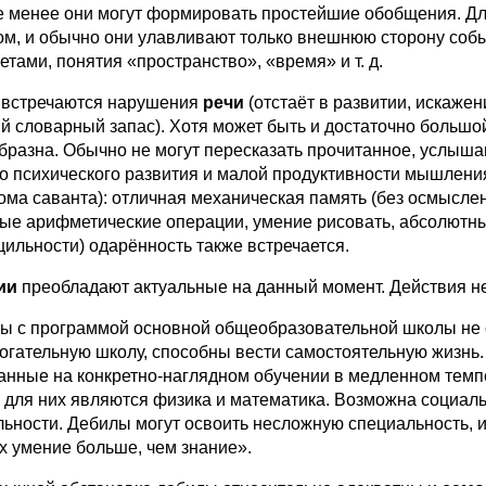
е менее они могут формировать простейшие обобщения. Для
ом, и обычно они улавливают только внешнюю сторону соб
етами, понятия «пространство», «время» и т. д.
 встречаются нарушения
речи
(отстаёт в развитии, искажен
й словарный запас). Хотя может быть и достаточно большой
бразна. Обычно не могут пересказать прочитанное, услыш
о психического развития и малой продуктивности мышления
ома саванта): отличная механическая память (без осмыслен
ые арифметические операции, умение рисовать, абсолютный
цильности) одарённость также встречается.
ии
преобладают актуальные на данный момент. Действия не
ы с программой основной общеобразовательной школы не 
огательную школу, способны вести самостоятельную жизнь
анные на конкретно-наглядном обучении в медленном темп
 для них являются физика и математика. Возможна социаль
льности. Дебилы могут освоить несложную специальность, 
их умение больше, чем знание».