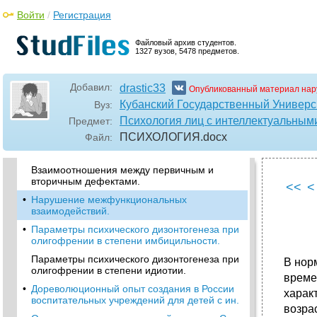
характер.
Войти
/
Регистрация
•
Классификация олигофрении по м. С.
Певзнер.
Файловый архив студентов.
1327 вузов, 5478 предметов.
Степени выраженности интеллектуального
дефекта (по Крепелину).
Добавил:
•
Структура дефекта, первично
drastic33
Опубликованный материал нар
обусловленные нарушения, вторичные
Кубанский Государственный Универс
Вуз:
отклонения в развитии. Понятие о сложном
Психология лиц с интеллектуальны
Предмет:
нарушении развития.
ПСИХОЛОГИЯ
.docx
Файл:
Параметры психического дизонтогенеза при
олигофрении в степени дебильности.
Взаимоотношения между первичным и
вторичным дефектами.
<<
<
•
Нарушение межфункциональных
взаимодействий.
•
Параметры психического дизонтогенеза при
олигофрении в степени имбицильности.
Параметры психического дизонтогенеза при
В нор
олигофрении в степени идиотии.
време
•
Дореволюционный опыт создания в России
харак
воспитательных учреждений для детей с ин.
возра