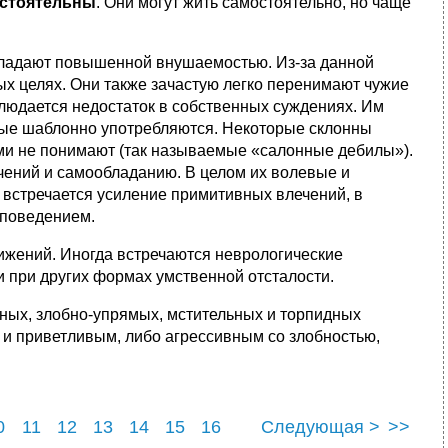
стоятельны
. Они могут жить самостоятельно, но чаще
обладают повышенной внушаемостью. Из-за данной
ых целях. Они также зачастую легко перенимают чужие
блюдается недостаток в собственных суждениях. Им
рые шаблонно употребляются. Некоторые склонны
ами не понимают (так называемые «салонные дебилы»).
ечений и самообладанию. В целом их волевые и
 встречается усиление примитивных влечений, в
 поведением.
ижений. Иногда встречаются неврологические
и при других формах умственной отсталости.
ных, злобно-упрямых, мстительных и торпидных
 и приветливым, либо агрессивным со злобностью,
0
11
12
13
14
15
16
Следующая >
>>