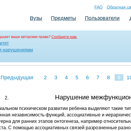
FAQ
Обратная св
Вузы
Предметы
Пользователи
ушает ваши авторские права?
Сообщите нам.
итет
ми нарушениями
 Предыдущая
2
3
4
5
6
7
8
9
1
17
18
19
20
21
2
Нарушение межфункцион
мальном психическом развитии ребенка выделяют такие тип
нная независимость функций, ассоциативные и иерархичес
терна для ранних этапов онтогенеза, например относитель
ста. С помощью ассоциативных связей разрозненные разн