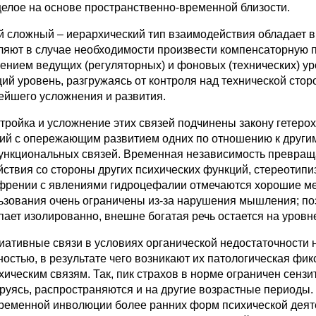
целое на основе пространственно-временной близости.
 сложный – иерархический тип взаимодействия обладает в
ляют в случае необходимости произвести компенсаторную п
ением ведущих (регуляторных) и фоновых (технических) ур
ий уровень, разгружаясь от контроля над технической сто
ейшего усложнения и развития.
тройка и усложнение этих связей подчинены закону гетер
ий с опережающим развитием одних по отношению к другим
нкциональных связей. Временная независимость превраща
йствия со стороны других психических функций, стереотипи
френии с явлениями гидроцефалии отмечаются хорошие мех
ьзования очень ограничены из-за нарушения мышления; по
пает изолированно, внешне богатая речь остается на уровн
иативные связи в условиях органической недостаточности
ностью, в результате чего возникают их патологическая фик
хическим связям. Так, пик страхов в норме ограничен сензит
руясь, распространяются и на другие возрастные периоды.
ременной инволюции более ранних форм психической деяте