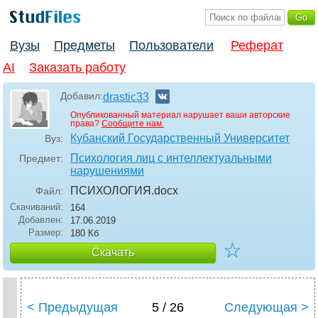
Вузы
Предметы
Пользователи
Реферат
AI
Заказать работу
Добавил:
drastic33
Опубликованный материал нарушает ваши авторские
права?
Сообщите нам.
Кубанский Государственный Университет
Вуз:
Психология лиц с интеллектуальными
Предмет:
нарушениями
ПСИХОЛОГИЯ
.docx
Файл:
Скачиваний:
164
Добавлен:
17.06.2019
Размер:
180 Кб
☆
Скачать
< Предыдущая
5 / 26
Следующая >