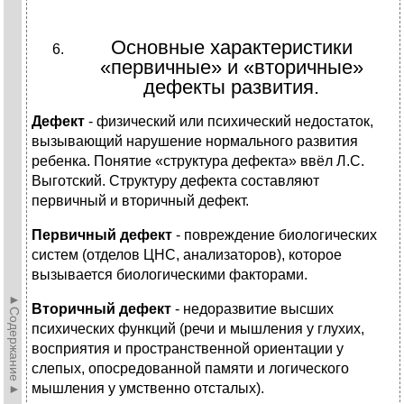
Основные характеристики
«первичные» и «вторичные»
дефекты развития.
Дефект
- физический или психический недостаток,
вызывающий нарушение нормального развития
ребенка. Понятие «структура дефекта» ввёл Л.С.
Выготский. Структуру дефекта составляют
первичный и вторичный дефект.
Первичный дефект
- повреждение биологических
систем (отделов ЦНС, анализаторов), которое
вызывается биологическими факторами.
►Содержание►
Вторичный дефект
- недоразвитие высших
психических функций (речи и мышления у глухих,
восприятия и пространственной ориентации у
слепых, опосредованной памяти и логического
мышления у умственно отсталых).