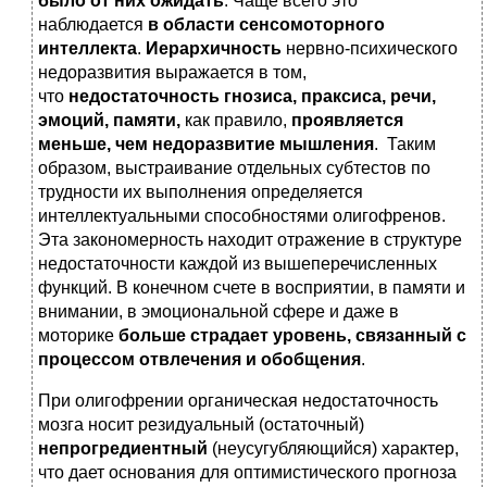
было от них ожидать
. Чаще всего это
наблюдается
в области сенсомоторного
интеллекта
.
Иерархичность
нервно-психического
недоразвития выражается в том,
что
недостаточность гнозиса, праксиса, речи,
эмоций, памяти,
как правило,
проявляется
меньше, чем недоразвитие мышления
. Таким
образом, выстраивание отдельных субтестов по
трудности их выполнения определяется
интеллектуальными способностями олигофренов.
Эта закономерность находит отражение в структуре
недостаточности каждой из вышеперечисленных
функций. В конечном счете в восприятии, в памяти и
внимании, в эмоциональной сфере и даже в
моторике
больше страдает уровень, связанный с
процессом отвлечения и обобщения
.
При олигофрении органическая недостаточность
мозга носит резидуальный (остаточный)
непрогредиентный
(неусугубляющийся) характер,
что дает основания для оптимистического прогноза