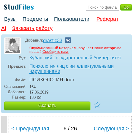
Вузы
Предметы
Пользователи
Реферат
AI
Заказать работу
Добавил:
drastic33
Опубликованный материал нарушает ваши авторские
права?
Сообщите нам.
Кубанский Государственный Университет
Вуз:
Психология лиц с интеллектуальными
Предмет:
нарушениями
ПСИХОЛОГИЯ
.docx
Файл:
Скачиваний:
164
Добавлен:
17.06.2019
Размер:
180 Кб
☆
Скачать
< Предыдущая
6 / 26
Следующая >