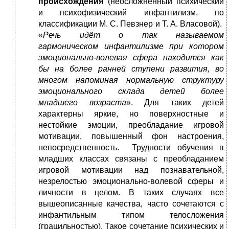
происхождения
(неосложненный психический
и психофизический инфантилизм, по
классификации М. С. Певзнер и Т. А. Власовой).
«
Речь идёт о так называемом
гармоническом
инфантилизме
при котором
эмоционально-волевая сфера находится как
бы на более ранней ступени развития, во
многом напоминая нормальную структуру
эмоционального склада детей более
младшего возраста
». Для таких детей
характерны яркие, но поверхностные и
нестойкие эмоции, преобладание игровой
мотивации, повышенный фон настроения,
непосредственность. Трудности обучения в
младших классах связаны с преобладанием
игровой мотивации над познавательной,
незрелостью эмоционально-волевой сферы и
личности в целом. В таких случаях все
вышеописанные качества, часто сочетаются с
инфантильным типом телосложения
(грацильностью). Такое сочетание психических и