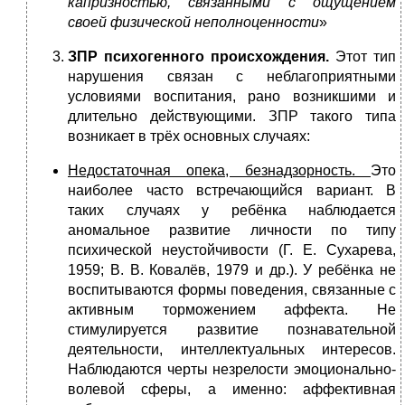
капризностью, связанными с ощущением
своей физической неполноценности
»
ЗПР психогенного происхождения.
Этот тип
нарушения связан с неблагоприятными
условиями воспитания, рано возникшими и
длительно действующими. ЗПР такого типа
возникает в трёх основных случаях:
Недостаточная опека, безнадзорность.
Это
наиболее часто встречающийся вариант. В
таких случаях у ребёнка наблюдается
аномальное развитие личности по типу
психической неустойчивости (Г. Е. Сухарева,
1959; В. В. Ковалёв, 1979 и др.). У ребёнка не
воспитываются формы поведения, связанные с
активным торможением аффекта. Не
стимулируется развитие познавательной
деятельности, интеллектуальных интересов.
Наблюдаются черты незрелости эмоционально-
волевой сферы, а именно: аффективная