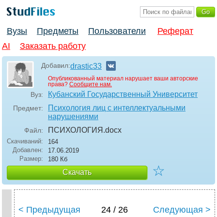
Вузы
Предметы
Пользователи
Реферат
AI
Заказать работу
Добавил:
drastic33
Опубликованный материал нарушает ваши авторские
права?
Сообщите нам.
Кубанский Государственный Университет
Вуз:
Психология лиц с интеллектуальными
Предмет:
нарушениями
ПСИХОЛОГИЯ
.docx
Файл:
Скачиваний:
164
Добавлен:
17.06.2019
Размер:
180 Кб
☆
Скачать
< Предыдущая
24 / 26
Следующая >