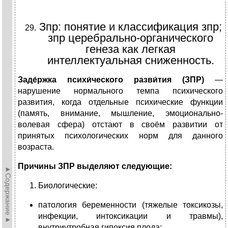
Зпр: понятие и классификация зпр;
зпр церебрально-органического
генеза как легкая
интеллектуальная сниженность.
Заде́ржка психи́ческого разви́тия (ЗПР)
—
нарушение нормального темпа психического
развития, когда отдельные психические функции
(память, внимание, мышление, эмоционально-
волевая сфера) отстают в своём развитии от
принятых психологических норм для данного
возраста.
Причины ЗПР выделяют следующие:
►Содержание►
Биологические:
патология беременности (тяжелые токсикозы,
инфекции, интоксикации и травмы),
внутриутробная гипоксия плода;