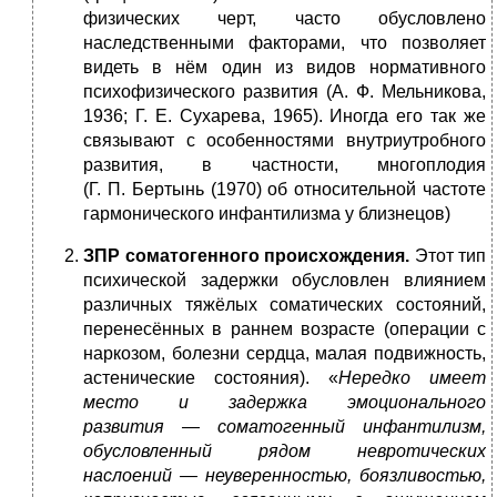
физических черт, часто обусловлено
наследственными факторами, что позволяет
видеть в нём один из видов нормативного
психофизического развития (А. Ф. Мельникова,
1936; Г. Е. Сухарева, 1965). Иногда его так же
связывают с особенностями внутриутробного
развития, в частности, многоплодия
(Г. П. Бертынь (1970) об относительной частоте
гармонического инфантилизма у близнецов)
ЗПР соматогенного происхождения.
Этот тип
психической задержки обусловлен влиянием
различных тяжёлых соматических состояний,
перенесённых в раннем возрасте (операции с
наркозом, болезни сердца, малая подвижность,
астенические состояния). «
Нередко имеет
место и задержка эмоционального
развития — соматогенный инфантилизм,
обусловленный рядом невротических
наслоений — неуверенностью, боязливостью,