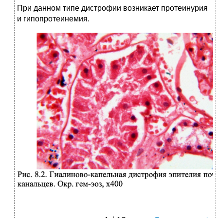
При данном типе дистрофии возникает протеинурия
и гипопротеинемия.