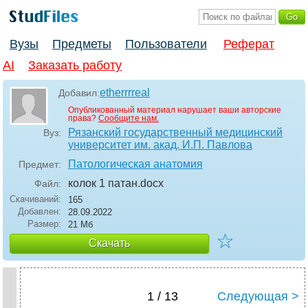
Вузы
Предметы
Пользователи
Реферат
AI
Заказать работу
etherrrreal
Добавил:
Опубликованный материал нарушает ваши авторские
права?
Сообщите нам.
Рязанский государственный медицинский
Вуз:
университет им. акад. И.П. Павлова
Патологическая анатомия
Предмет:
колок 1 патан
.docx
Файл:
Скачиваний:
165
Добавлен:
28.09.2022
Размер:
21 Мб
☆
Скачать
1 / 13
Следующая >