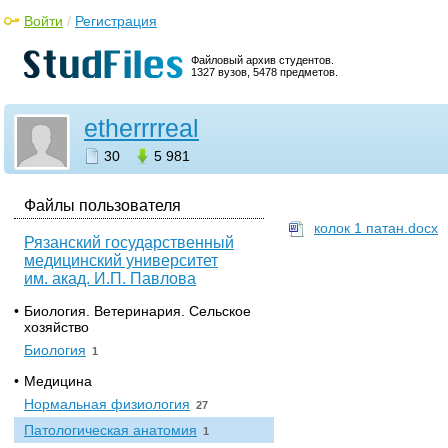
Войти
/
Регистрация
Файловый архив студентов.
1327 вузов, 5478 предметов.
etherrrreal
30
5 981
Файлы пользователя
колок 1 патан.docx
Рязанский государственный
медицинский университет
им. акад. И.П. Павлова
•
Биология. Ветеринария. Сельское
хозяйство
Биология
1
•
Медицина
Нормальная физиология
27
Патологическая анатомия
1