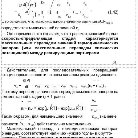
ε
ε
ε
(
)
ε
∂
1 ε
Σ
ε
ij
ij
Σ
Σ
ij
.
(
=
ε
=1
ε
+
+... +
(1.42)
∂
1 ε
)
ε
ε
ε
=
ij
ij
ij
R1
12
R1
Это означает, что максимальное значение величиныCF
′
пер
ij
определяется минимальной величиной ε
.
ij
Одновременно это означает, что в рассматриваемой схеме
скорость-определяющая стадия характеризуется
максимальным перепадом значений термодинамических
напоров (или максимальным перепадом химических
потенциалов) между реагирующими партнерами
.
61
Действительно, для последовательных превращений
стационарные скорости по всем каналам реакции одинаковы:
~ ~
d[P]
v
≡
= v
= v
=... = v
= v
= ε
(n
− n
) .
dt
Σ
R1
12
nP
i,i+1
i,i+1
i
i+1
Поэтому перепад в значениях термодинамических напоров на
элементарной стадии i,i + 1 равен
v
~
~
Σ
(
)
(
)
n
− n
≡ exp
μ
RT
− exp
μ
RT
=
.
ε
i
i+1
i
i+1
i,i+1
Таким образом, для наименьшего значения
ε
значение
i,i+1
~
~
разности (n
− n
) действительно максимально.
i
i+1
Максимальный перепад в термодинамических напорах,
очевидно, соответствует наличию «узкого горла» в брутто-
реакции. Поэтому
скорость-лимитирующую стадию в по-