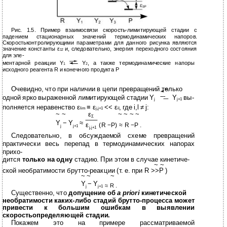
Рис. 1.5. Пример взаимосвязи скорость-лимитирующей стадии с
падением стационарных значений термодинамических напоров.
Скоростьконтролирующими параметрами для данного рисунка являются
значение константы ε
и, следовательно, энергия переходного состояния
12
для эле-
ментарной реакции Y
Y
, а также термодинамические напоры
1
2
исходного реагента R и конечного продукта Р
Очевидно, что при наличии в цепи превращений только
одной ярко выраженной лимитирующей стадии Y
Y
вы-
j
j+1
полняется неравенство ε
≡ ε
<< ε
, где i,l ≠ j:
lim
j,j+1
il
~ ~
ε
~ ~ ~ ~
Σ
Y
− Y
≈
ε
(R −P) ≈ R −P .
j
j+1
j,j+1
Следовательно, в обсуждаемой схеме превращений
практически весь перепад в термодинамических напорах
прихо-
дится
только на одну
стадию. При этом в случае кинетиче-
~ ~
ской необратимости брутто-реакции (т. е. при R >>P )
~ ~
~
Y
− Y
≈ R .
j
j+1
Существенно, что
допущение об
a priori
кинетической
необратимости каких-либо стадий брутто-процесса может
привести к большим ошибкам в выявлении
скоростьопределяющей стадии.
Покажем это на примере рассматриваемой