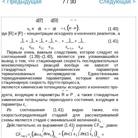
< Предыдущая
7 / 30
Следующая >
d[P]
d[R]
~ ~
(
)
v
≡
dt
= −
dt
(1.40)
= ε
R −P
,
Σ
Σ
где [R] и [P] – концентрации исходного и конечного реагентов, а
1
1
1
1
1
1
=
+
+
+... +
+
.
(1.41)
ε
ε
ε
ε
ε
ε
R1
12
23
n−1,n
nP
Σ
Первым очень важным следствием, которое следует из
соотношений (1.39)–(1.40), является уже упоминавшийся
вывод о том, что стационарная скорость последовательных
мономолекулярных реакций вообще не зависит от
стандартных термодинамических параметров
термализованных интермедиатов. Единственными
термодинамическими параметрами, которые влияют на
стационарную скорость брутто-процесса,
являются химические потенциалы исходного и конечного про-
~ ~
дукта, входящие в параметры R и P , а также стандартные
химические потенциалы переходного состояния, входящие в
параметры ε
.
ij
Из соотношения (1.41) видно также, что
скоростьопределяющей стадией для рассматриваемой
схемы является стадия с минимальной величиной ε
.
ij
Действительно, из выражения (1.41) значение CF
′
равно
пер
i
′
)
)
(
(
∂lnε
ε
) ∂ln(1 ε
)
=
∂ln(1
CF
=
∂ln ε
=
ij
Σ
ij
пер ij
Σ
ε
ε
kl
kl