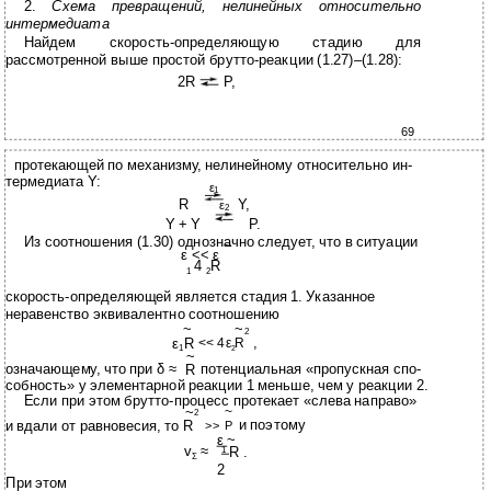
2.
Схема превращений, нелинейных относительно
интермедиата
Найдем скорость-определяющую стадию для
рассмотренной выше простой брутто-реакции (1.27)–(1.28):
2R
P,
69
протекающей по механизму, нелинейному относительно ин-
термедиата Y:
ε
1
R
Y,
ε
2
Y + Y
P.
Из соотношения (1.30) однозначно следует, что в ситуации
~
ε << ε
4
R
1
2
скорость-определяющей является стадия 1. Указанное
неравенство эквивалентно соотношению
~
~
2
,
ε
R
<< 4ε
R
1
2
~
означающему, что при δ ≈
потенциальная «пропускная спо-
R
собность» у элементарной реакции 1 меньше, чем у реакции 2.
Если при этом брутто-процесс протекает «слева направо»
~
~
2
и поэтому
и вдали от равновесия, то R
>> P
ε
~
v
≈
R .
1
Σ
2
При этом