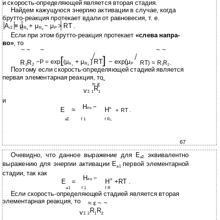
и скорость-определяющей является вторая стадия.
Найдем кажущуюся энергию активации в случае, когда
брутто-реакция протекает вдали от равновесия, т. е.
A
≡ μ
+ μ
− μ
> RT .
rΣ
R
R
P
1
2
Если при этом брутто-реакция протекает
«слева напра-
во»
, то
~ ~
~
~ ~
]
[
+ μ
) RT
− exp(μ
−P = exp
(μ
R
R
RT) ≈ R
R
.
R
P
R
1
2
1
2
2
1
Поэтому если скорость-определяющей стадией является
первая элементарная реакция, то
~
≈
ε
R
v
Σ 1
1
и
H
−
≠o
o
E
≈
H
+ RT .
aΣ
f 1
f R
1
67
Очевидно, что данное выражение для E
эквивалентно
aΣ
выражению для энергии активации E
первой элементарной
a1
стадии, так как
H
−
≠o
o
E
=
H
+RT .
a1
f 1
f R
Если скорость-определяющей стадией является вторая
элементарная реакция, то
≈
ε
~ ~
R
R
v
Σ 2
1
2