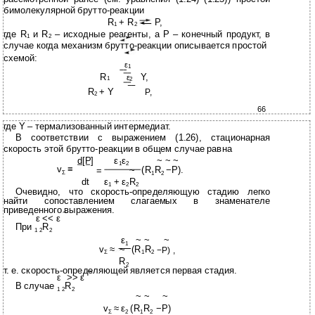
бимолекулярной брутто-реакции
R
+ R
P,
1
2
где R
и R
– исходные реагенты, а P – конечный продукт, в
1
2
случае когда механизм брутто-реакции описывается простой
схемой:
ε
1
R
Y,
ε
1
2
R
+ Y
P,
2
66
где Y – термализованный интермедиат.
В соответствии с выражением (1.26), стационарная
скорость этой брутто-реакции в общем случае равна
d[P]
ε
ε
~ ~ ~
1
2
v
≡
(R
R
−P).
=
~
Σ
1
2
dt
ε
+ ε
R
1
2
2
Очевидно, что скорость-определяющую стадию легко
найти сопоставлением слагаемых в знаменателе
приведенного выражения.
~
ε << ε
При
R
1 2
2
ε
~ ~
~
1
v
≈
(R
R
~
−P) ,
Σ
1
2
R
2
т. е. скорость-определяющей является первая стадия.
~
>> ε
ε
В
случае
R
1 2
2
~ ~
~
v
≈ ε
(R
R
−P)
Σ
2
1
2