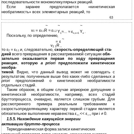
последовательности мономолекулярных реакций.
Если заранее предполагается «кинетическая
необратимость» всех элементарных реакций, то
63
~
~
~
v
= ε
R ≈ ε
Y
≈... ≈ ε
Y
.
Σ
0,1
1,2
1
n,n+1
n
Поскольку, по определению,
~
= ε
v
R ,
Σ Σ
то ε
= ε
и, следовательно,
скорость-определяющей ста-
Σ
0,1
дией
всего превращения в рассматриваемой ситуации
обя-
зательно оказывается первая по ходу превращения
реакция
,
которую
a priori
предположили кинетически
необра-
тимой
. Видно, что данный вывод может не совпадать с
результатом, полученным выше без каких-либо сделанных
a
priori
предположений о кинетической необратимости
отдельных стадий.
Таким образом, в общем случае априорное допущение о
кинетической необратимости, например, всех стадий
бруттопроцесса, очевидно, является слишком грубым. Для
рассмотренного примера реальным требованием к
скоростьопределяющему характеру первой стадии является
обязательное выполнение неравенства ε
<< ε
при i ≠ 0.
0,1
i,i+1
1.5.5. Нахождение кажущейся энергии
активации брутто-процесса
Термодинамическая форма записи кинетических