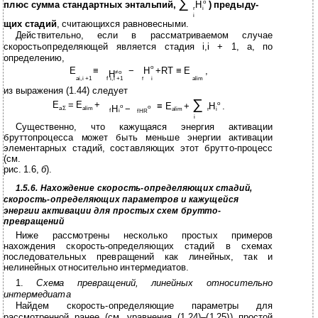
∑
o
плюс сумма стандартных энтальпий,
H
) предыду-
r
i
i
щих стадий
, считающихся равновесными.
Действительно, если в рассматриваемом случае
скоростьопределяющей является стадия i,i + 1, а, по
определению,
o
E
≡
−
H
+RT ≡ E
,
H
≠o
ai,i +1
f i,i +1
i
alim
f
из выражения (1.44) следует
∑
E
= E
+
o
≡ E
+
H
.
o
H
−
o
aΣ
alim
alim
r
i
f
i
f
H
R
i
Существенно, что кажущаяся энергия активации
бруттопроцесса может быть меньше энергии активации
элементарных стадий, составляющих этот брутто-процесс
(см.
рис. 1.6,
б
).
1.5.6. Нахождение скорость-определяющих стадий,
скорость-определяющих параметров и кажущейся
энергии активации для простых схем брутто-
превращений
Ниже рассмотрены несколько простых примеров
нахождения скорость-определяющих стадий в схемах
последовательных превращений как линейных, так и
нелинейных относительно интермедиатов.
1.
Схема превращений, линейных относительно
интермедиата
Найдем скорость-определяющие параметры для
рассмотренной ранее (см. уравнения (1.24)–(1.25)) простой