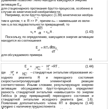
уравнений позволяет легко находить кажущуюся энергию
активации E
aΣ
для стационарного протекания брутто-процессов, особенно в
случае их кинетической необратимости.
Например, если брутто-процесс (1.39) кинетически необра-
~ ~
тим в целом, т. е. R >> P , причем ε
– наименьшая из вели-
lim
чин ε
в последовательности превращений, то
ij
~
d[P]
v
≡
(1.43)
= ε
R .
dt
Σ
lim
Поскольку, по определению, кажущаяся энергия активации
находится из соотношения
dlnv
E
= RT
,
2
Σ
aΣ
dT
для обсуждаемого примера
64
o
E
=
−
H
+RT ,
(1.44)
H
≠o
aΣ
f
lim
f R
o
где
H
и
– стандартные энтальпии образования ис-
H
≠o
r
R
r lim
ходного реагента R и переходного состояния
скоростьконтролирующей элементарной реакции
соответственно. Иными словами, результирующую энергию
активации обсуждаемого брутто-процесса определяет
разность стандартной энтальпии «наивысшего» по энергии
Гиббса (в ряду превращений) переходного состояния и
стандартной энтальпии исходного реагента (рис. 1.6).
Появление дополнительного члена RT в формуле (1.44)
связано с наличием предэкспонента
k
T