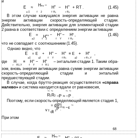
и
H
−
≠o
o
o
E
≈
H
−
H
+ RT .
(1.45)
a Σ
f
2
f R
r R
1
2
В этом случае кажущаяся энергия активации не равна
энергии активации скорость-определяющей стадии.
Действительно, энергия активации для элементарной стадии
2 равна в соответствии с определением энергии активации
o
E
=
H
−
H
o
,
(1.46)
−
H
≠o
a2
f
2
f
Y
f R
2
что не совпадает с соотношением (1.45).
Однако видно, что
o
o
o
E
H
H
+
H
,
= E
+
−
≡ E
aΣ
a2
f
Y
f R
a2
r R
,Y
1
1
o
o
где
H
H
−
H
– энтальпия стадии 1. Таким обра-
≡
r
R1,Y
f
Y
f
R1
зом, вновь энергия активации равна сумме энергии активации
скорость-определяющей стадии и энтальпий
предшествующей стадии.
В случае, когда брутто-реакция осуществляется
«справа
налево»
и система находится вдали от равновесия,
~ ~
~ ~
R
R
−P ≈ −P .
1
2
Поэтому, если скорость-определяющей является стадия 1,
d[P]
~
=
≈ −ε
P .
v
Σ
1
dt
При этом
68
H
−
≠o
o
E
≈
H