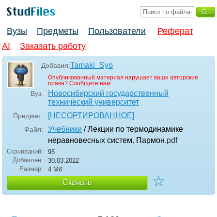
Вузы
Предметы
Пользователи
Реферат
AI
Заказать работу
Tamaki_Syo
Добавил:
Опубликованный материал нарушает ваши авторские
права?
Сообщите нам.
Новосибирский государственный
Вуз:
технический университет
[НЕСОРТИРОВАННОЕ]
Предмет:
Учебники
/ Лекции по термодинамике
Файл:
неравновесных систем. Пармон
.pdf
Скачиваний:
95
Добавлен:
30.03.2022
Размер:
4 Мб
☆
Скачать