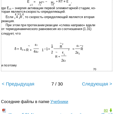
E
=
−
+ RT ≡ E
,
H
≠o
H
o
a Σ
f 1
f R
a1
где Е
– энергия активации первой элементарной стадии, ко-
а1
торая является скорость-определяющей.
~
ε >> ε
Если
4
R , то скорость-определяющей является вторая
1
2
реакция.
При этом при протекании реакции «слева направо» вдали
от термодинамического равновесия из соотношения (1.31)
следует, что
~
ε
2
ε
~
~
1
1
R
1
2
δ = δ
−1
+
≈
R
≈ R +
1
2
2
4ε
2
~
ε
2ε
2
2
1
R +
2ε
2
и поэтому
70
< Предыдущая
7 / 30
Следующая >
Соседние файлы в папке
Учебники
80