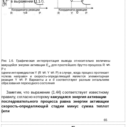
Б
в выражении (1.17).
h
a
б
Рис 1.6. Графическая интерпретация вывода относительно величины
E
кажущейся энергии активации
для простейшего брутто-процесса R
aΣ
P с
одним интермедиатом Y (R
Y
P) в случае, когда процесс протекает
«слева направо» и скорость-определяющей является элементарная
реакция Y
P. Варианты
а
и
б
соответствуют разным энтальпиям
образования переходного состояния
Заметим, что выражение (1.44) соответствует известному
правилу, согласно которому
кажущаяся энергия активации
последовательного процесса равна энергии активации
скорость-определяющей стадии минус сумма теплот
(или
65