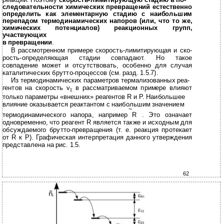
следовательности химических превращений естественно
определить как элементарную стадию с наибольшим
перепадом термодинамических напоров (или, что то же,
химических потенциалов) реакционных групп,
участвующих
в
превращении
.
В
рассмотренном примере
скорость-лимитирующая и ско-
рость-определяющая стадии совпадают. Но такое
совпадение может и отсутствовать, особенно для случая
каталитических брутто-процессов (см. разд. 1.5.7).
Из термодинамических параметров термализованных реа-
гентов на скорость v
в рассматриваемом примере влияют
Σ
только параметры «внешних» реагентов R и P. Наибольшее
влияние оказывается реактантом с наибольшим значением
~
термодинамического напора, например R . Это означает
одновременно, что реагент R является также и исходным для
обсуждаемого брутто-превращения (т. е. реакция протекает
от R к P). Графическая интерпретация данного утверждения
представлена на рис. 1.5.
62