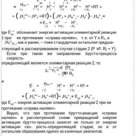
+ RT ≡
aΣ
f
1
f
P
H
−
≠o
o
o
o
o
o
≡
H
+
H
−
H
+
H
−
H
+RT =
f
f
f R
f R
f 1
Y
Y
f P
2
2
(
)
(
)
≠o
o
o
o
o
o
=
H
−
H
+RT
+
H
+
H
−
H
−
H
≡
f
1
f
Y
f
Y
f
R
f
P
f
R
2
2
o
+
H
H
o
,
≡ E
−
a1
r
P,R
r R
2
2
где E
обозначает энергия активации элементарной реакции
a1
1 при
ее протекании
«справа налево»,
т. е. от Y к R
, а
1
o
H
, как и ранее, – тоже стандартная энтальпия предше-
r
P
,R
2
ствующей в рассматриваемом случае стадии 2 (Р
R
+ Y).
2
Если при таком же направлении брутто-процесса
скорость-
определяющей является элементарная реакция 2, то
~
d
[P]
ε
v
=
≈
Σ
dt
P R
−
2
~
2
и
H
−
≠o
o
o
E
≈
H
+
H
+ RT ≡
aΣ
f 2
f P
f R
2
(
)
≠o
o
o
o
≡
H
−
H
+RT
+
H
≡ E
+
H
,
f
2
f
P
f
R
f
R
a2
2
2
где E
– энергия активации элементарной реакции 2 при ее
a2
протекании «справа налево».
Видно, что при протекании брутто-реакции «справа
налево» в рассмотренной схеме превращений энергия
активации брутто-процесса зависит не только от энергии
активации ско- рость-определяющей стадии, но и от
энтальпии образования одного из конечных реагентов.