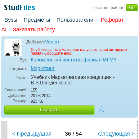
Вузы
Предметы
Пользователи
Реферат
AI
Заказать работу
Vezen
Добавил:
Опубликованный материал нарушает ваши авторские
права?
Сообщите нам.
Коломенский институт филиал МГМУ
Вуз:
Маркетинг
Предмет:
Учебник Маркетинговая концепция -
Файл:
В.В.Шведенко
.doc
Скачиваний:
155
Добавлен:
20.06.2014
Размер:
923 Кб
☆
Скачать
< Предыдущая
36 / 54
Следующая >