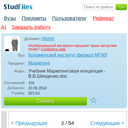
Вузы
Предметы
Пользователи
Реферат
AI
Заказать работу
Vezen
Добавил:
Опубликованный материал нарушает ваши авторские
права?
Сообщите нам.
Коломенский институт филиал МГМУ
Вуз:
Маркетинг
Предмет:
Учебник Маркетинговая концепция -
Файл:
В.В.Шведенко
.doc
Скачиваний:
155
Добавлен:
20.06.2014
Размер:
923 Кб
☆
Скачать
< Предыдущая
2 / 54
Следующая >