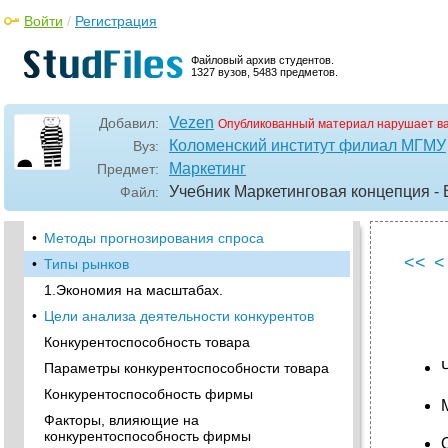
Критерии сегментации
Войти
/
Регистрация
Емкость сегмента
Доступность сегмента
Файловый архив студентов.
1327 вузов, 5483 предметов.
•
Существенность сегмента
Понятия спроса
Vezen
Добавил:
Опубликованный материал нарушает в
Контролируемые факторы спроса
Коломенский институт филиал МГМУ
Вуз:
•
Неконтролируемые факторы спроса
Маркетинг
Предмет:
Доля рынка для торговой марки
Учебник Маркетинговая концепция -
Файл:
Определение потенциала рынка
•
Методы прогнозирования спроса
<<
<
•
Типы рынков
1.Экономия на масштабах.
•
Цели анализа деятельности конкурентов
Конкурентоспособность товара
Параметры конкурентоспособности товара
Конкурентоспособность фирмы
Факторы, влияющие на
конкурентоспособность фирмы