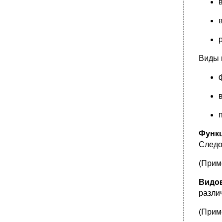
•
Личная (персональная) продажа
Разновидности стратегий личной продажи
«Паблик рилейшнз»
•
Пропаганда
Стимулирование сбыта
Виды 
Главные понятия сбыта
•
Каналы сбыта
Функции канала сбыта
Типы каналов сбыта
Особенности каналов сбыта продукции
производственного назначения
Функ
Факторы, влияющие на выбор каналов
Следо
сбыта
Выбор оптимального канала сбыта
(Прим
•
Основные типы сбытовых систем
Видов
Функции сбыта
разли
Способы сбыта
Розничная торговля
(Прим