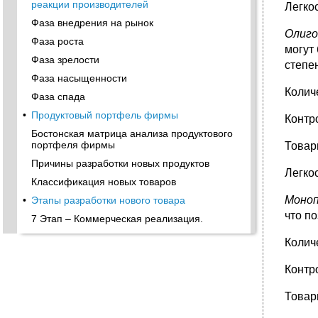
реакции производителей
Легкос
Фаза внедрения на рынок
Олиго
Фаза роста
могут
Фаза зрелости
степе
Фаза насыщенности
Колич
Фаза спада
•
Продуктовый портфель фирмы
Контр
Бостонская матрица анализа продуктового
портфеля фирмы
Товар
Причины разработки новых продуктов
Легко
Классификация новых товаров
Моноп
•
Этапы разработки нового товара
что п
7 Этап – Коммерческая реализация.
•
Оценка шансов эффективного выхода на
Колич
рынок
Восприятие нового товара потребителями
Контр
•
Виды цен
Товар
Факторы, влияющие на решение о
приобретении нового товара