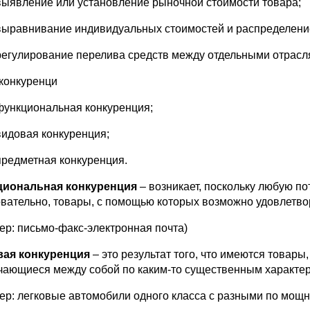
выявление или установление рыночной стоимости товара;
выравнивание индивидуальных стоимостей и распределение 
регулирование перелива средств между отдельными отрасл
конкуренци
функциональная конкуренция;
видовая конкуренция;
предметная конкуренция.
циональная конкуренция
– возникает, поскольку любую п
вательно, товары, с помощью которых возможно удовлетво
ер: письмо-факс-электронная почта)
ая конкуренция
– это результат того, что имеются товары
чающиеся между собой по каким-то существенным характер
ер: легковые автомобили одного класса с разными по мощн