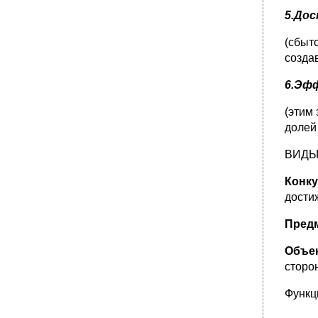
Стратегия снятия финансовых сливок.
5.Дос
Стратегия проникновения.
(сбыт
Стратегия дифференцированных цен.
созда
Инструменты стратегии
Последовательность шагов при принятии
6.Эф
решения о конкретной цене товара
(этим
•
Продвижение продукТа
долей 
Виды продвижения
Виды коммуникационных каналов
ВИДЫ
Разновидности стратегий продвижения
Конк
•
Методы формирования бюджета
дости
продвижения
Методы продвижения товаров
Предм
•
Реклама
Объек
Основные средства распространения
рекламы
сторо
Разновидности рекламы
Функц
Прямой маркетинг