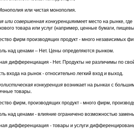
Монополия или чистая монополия.
я или совершенная конкуренция
имеет место на рынке, гд
кового товара или услуг (например, ценные бумаги, пищевы
ество фирм производящих продукт - много независимых фир
оль над ценами – Нет. Цены определяются рынком.
ная дифференциация - Нет. Продукты не различимы по свой
ть входа на рынок - относительно легкий вход и выход.
олистическая конкуренция
возникает на рынках с больши
ичные товары.
ество фирм, производящих продукт - много фирм, производ
оль над ценами - влияние ограничено возможностью замен
ная дифференциация - товары и услуги дифференцированы