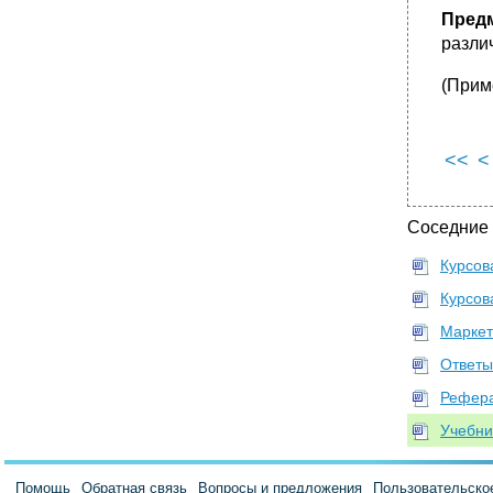
Виды розничной торговли в зависимости от
Предм
форм собственности
разли
•
Виды розничной торговли в зависимости от
способов организации торговли
(Прим
Разновидности магазинов, ведущих
стационарную торговлю
•
Глава 3 методики проведения и
<<
<
оформления работ по маркетинговым
исследованиям анализ предприятия
Маркетинг
Соседние
Производство
•
Преамбула.
Курсов
Стратегия развития целевого рынка.
Курсов
Сильные и слабые стороны работы Вашего
Маркет
предприятия.
Ответы
Маркетинговая стратегия.
•
Товарная стратегия.
Рефера
Стратегия формирования и развития
Учебни
каналов товародвижения.
Ценовая стратегия.
Помощь
Обратная связь
Вопросы и предложения
Пользовательско