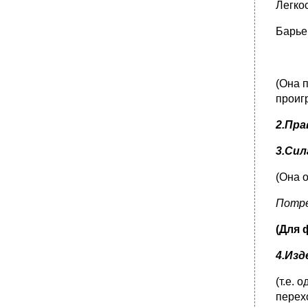
Легко
Рыночная атрибутика товара
Барье
Упаковка товара
Основные функции упаковки
Цена и ценовая политика
(Она 
•
Факторы, воздействующие на цену
проиг
Цели, преследуемые в процессе
ценообразования
2.Пра
Основные принципы ценообразования
3.Сил
Методы ценообразования
Методы, основанные на издержках
(Она 
Агрегативный метод.
Потре
Метод анализа безубыточности.
Методы, основанные на мнении
(Для 
потребителей
•
Факторы, формирующие мнения
4.Изд
потребителей
Методы, основанные на ценах конкурентов
(т.е.
перех
Ценовая стратегия