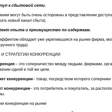
туп к сбытовой сети.
овики могут быть очень осторожны в представлении доступ
вать новый канал сбыта).
фект опыта и преимущество по издержкам.
 эффектом обладает уже укрепившаяся на рынке фирма, мож
ручного труда).
 И СТРАТЕГИИ КОНКУРЕНЦИИ
уренция
– это соперничество между людьми, фирмами, орг
жении одной и той же цели.
ет конкуренции
– товар, посредством которого соперники 
т конкуренции
– это потребитель и покупатель, за распо
ны.
ии конкуренции на рынке