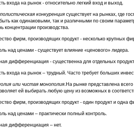
ть входа на рынок - относительно легкий вход и выход.
полистическая конкуренция
существует на рынках, где го
 быть как одинаковыми, так и различными по своим парамет
нь концентрации производства.
ество фирм, производящих продукт - несколько крупных фи
оль над ценами - существует влияние «ценового» лидера.
ная дифференциация - существенна для отдельных продукто
сть входа на рынок – трудный. Часто требует больших инвес
олия или чистая монополия.
На рынке представлена всего
озволяет ей выбирать любую цену из возможных в соответст
ество фирм, производящих продукт - один продукт и одна ф
оль над ценами – практически полный контроль.
ная дифференциация – нет.