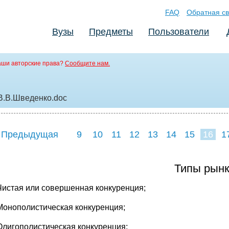
FAQ
Обратная св
Вузы
Предметы
Пользователи
аши авторские права?
Сообщите нам.
 В.В.Шведенко
.doc
 Предыдущая
9
10
11
12
13
14
15
16
1
24
25
26
2
Типы рын
Чистая или совершенная конкуренция;
Монополистическая конкуренция;
Олигополистическая конкуренция;