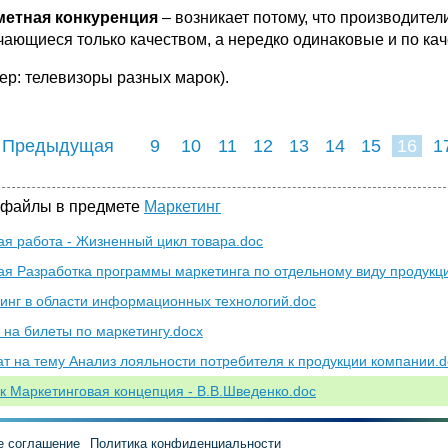
етная конкуренция
– возникает потому, что производите
чающиеся только качеством, а нередко одинаковые и по кач
ер: телевизоры разных марок).
 Предыдущая
9
10
11
12
13
14
15
16
1
24
25
26
2
 файлы в предмете
Маркетинг
ая работа - Жизненный цикл товара.doc
ая Разработка программы маркетинга по отдельному виду продукц
инг в области информационных технологий.doc
 на билеты по маркетингу.docx
т на тему Анализ лояльности потребителя к продукции компании.d
к Маркетинговая концепция - В.В.Шведенко.doc
е соглашение
Политика конфиденциальности