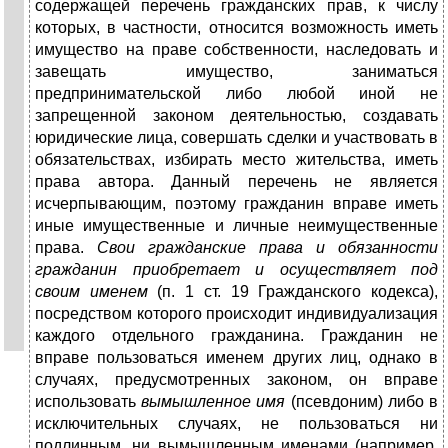
содержащей перечень гражданских прав, к числу
которых, в частности, относится возможность иметь
имущество на праве собственности, наследовать и
завещать имущество, заниматься
предпринимательской либо любой иной не
запрещенной законом деятельностью, создавать
юридические лица, совершать сделки и участвовать в
обязательствах, избирать место жительства, иметь
права автора. Данный перечень не является
исчерпывающим, поэтому гражданин вправе иметь
иные имущественные и личные неимущественные
права.
Свои гражданские права и обязанности
гражданин приобретает и осуществляет под
своим именем
(п. 1 ст. 19 Гражданского кодекса),
посредством которого происходит индивидуализация
каждого отдельного гражданина. Гражданин не
вправе пользоваться именем других лиц, однако в
случаях, предусмотренных законом, он вправе
использовать
вымышленное имя
(псевдоним) либо в
исключительных случаях, не пользоваться ни
подлинным, ни вымышленным именами (например,