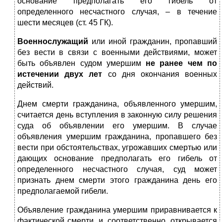
основание предполагать его гибель от
определенного несчастного случая, – в течение
шести месяцев (ст. 45 ГК).
Военнослужащий
или иной гражданин, пропавший
без вести в связи с военными действиями, может
быть объявлен судом умершим
не ранее чем по
истечении двух лет
со дня окончания военных
действий.
Днем смерти гражданина, объявленного умершим,
считается день вступления в законную силу решения
суда об объявлении его умершим. В случае
объявления умершим гражданина, пропавшего без
вести при обстоятельствах, угрожавших смертью или
дающих основание предполагать его гибель от
определенного несчастного случая, суд может
признать днем смерти этого гражданина день его
предполагаемой гибели.
Объявление гражданина умершим приравнивается к
фактической смерти, и, соответственно, открывается