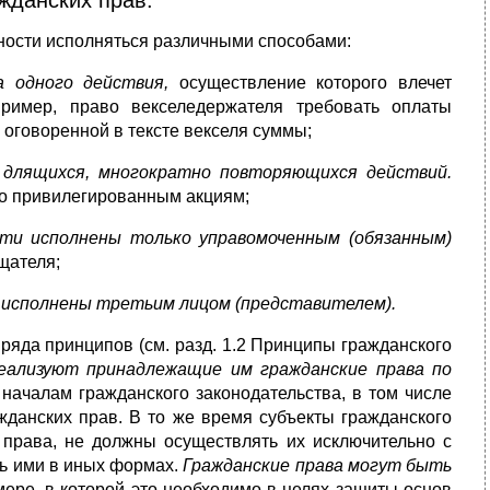
нности исполняться различными способами:
а одного действия,
осуществление которого влечет
ример, право векселедержателя требовать оплаты
 оговоренной в тексте векселя суммы;
 длящихся, многократно повторяющихся действий.
по привилегированным акциям;
ти исполнены только управомоченным (обязанным)
щателя;
 исполнены третьим лицом (представителем).
ряда принципов (см. разд. 1.2 Принципы гражданского
реализуют принадлежащие им гражданские права по
началам гражданского законодательства, в том числе
жданских прав. В то же время субъекты гражданского
 права, не должны осуществлять их исключительно с
ть ими в иных формах.
Гражданские права могут быть
мере, в которой это необходимо в целях защиты основ