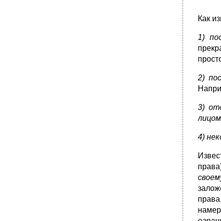
обязательства.
Предмет исполнения обязательства.
Как и
Особенности исполнения денежных
обязательств.
1) по
•
Время, место и способ исполнения
прекр
обязательства.
прост
•
Понятие, признаки и виды обеспечения
исполнения обязательства.
2) по
•
Неустойка как способ обеспечения
Напри
исполнения обязательств.
•
Залог: понятие, виды, субъекты, форма и
3) от
условия договора о залоге.
лицом
•
Залог: обращение взыскания на заложенное
имущество. Порядок реализации
4) не
задолженного имущества.
Задаток и удержание.
Извес
права
•
Поручительство и банковская гарантия.
своем
•
Понятие, значение и система способов
залож
прекращения обязательств.
права
•
Прекращение обязательства исполнением.
намер
•
Зачет и прощение долга.
огран