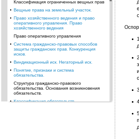
Классификация ограниченных вещных прав
•
Вещные права на земельный участок.
•
Право хозяйственного ведения и право
оперативного управления. Право
Оспор
хозяйственного ведения
Право оперативного управления
•
Система гражданско-правовых способов
защиты гражданских прав. Конкуренция
исков.
•
Виндикационный иск. Негаторный иск.
•
Понятие, признаки и система
обязательства.
Структура гражданско-правового
обязательства. Основания возникновения
обязательств.
•
Классификация обязательств.
Стороны обязательства. Обязательства с
участием третьих лиц.
•
62 .Перемена лиц в обязательстве: цессия и
перевод долга.
•
Понятие и основные принципы исполнения