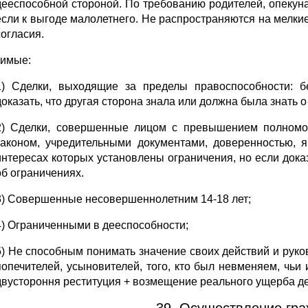
дееспособной стороной. По требованию родителей, опекуна
если к выгоде малолетнего. Не распространяются на мелки
согласия.
имые:
1) Сделки, выходящие за пределы правоспособности: б
доказать, что другая сторона знала или должна была знать о
2) Сделки, совершенные лицом с превышением полномоч
законом, учредительными документами, доверенностью, я
интересах которых установлены ограничения, но если доказ
об ограничениях.
3) Совершенные несовершеннолетним 14-18 лет;
4) Ограниченными в дееспособности;
5) Не способным понимать значение своих действий и руков
попечителей, усыновителей, того, кто был невменяем, чьи
двустороння реституция + возмещение реального ущерба д
39. Осуществление гра