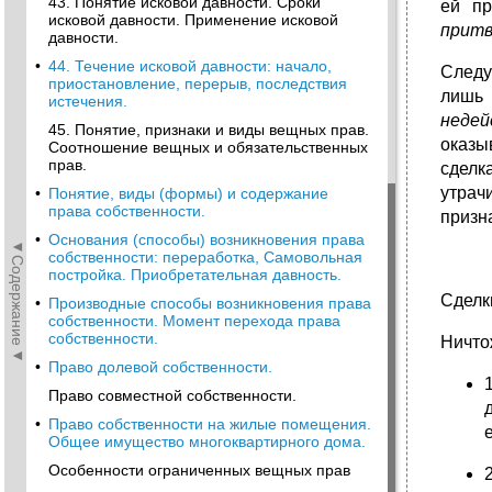
43. Понятие исковой давности. Сроки
ей пр
исковой давности. Применение исковой
притв
давности.
•
44. Течение исковой давности: начало,
Следу
приостановление, перерыв, последствия
лишь 
истечения.
недей
45. Понятие, признаки и виды вещных прав.
оказы
Соотношение вещных и обязательственных
прав.
сделк
утрач
•
Понятие, виды (формы) и содержание
права собственности.
призн
•
Основания (способы) возникновения права
◄Содержание◄
собственности: переработка, Самовольная
постройка. Приобретательная давность.
Сделк
•
Производные способы возникновения права
собственности. Момент перехода права
собственности.
Ничто
•
Право долевой собственности.
Право совместной собственности.
•
Право собственности на жилые помещения.
Общее имущество многоквартирного дома.
Особенности ограниченных вещных прав