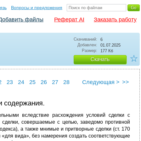
язь
Вопросы и предложения
Добавить файлы
Реферат AI
Заказать работу
Скачиваний:
6
Добавлен:
01.07.2025
Размер:
177 Кб
☆
Скачать
2
23
24
25
26
27
28
Следующая >
>>
2
33
и содержания.
льными вследствие расхождения условий сделки с
я сделки, совершаемые с целью, заведомо противной
одекса), а также мнимые и притворные сделки (ст. 170
 «для вида», без намерения создать соответствующие