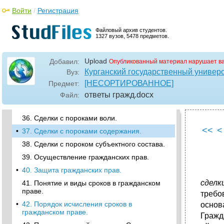
•
30. Недвижимые вещи, предприятие,
Войти
/
Регистрация
единый недвижимый комплекс.
31. Защита чести, достоинства и деловой
Файловый архив студентов.
репутации.
1327 вузов, 5478 предметов.
•
32. Понятие и основные признаки сделки.
Upload
Добавил:
Опубликованный материал нарушает в
33. Виды сделок.
Курганский государственный универ
Вуз:
34. Форма сделок и последствия ее
[НЕСОРТИРОВАННОЕ]
Предмет:
нарушения.
ответы гражд
.docx
Файл:
•
35. Недействительность сделок.
Последствия недействительности сделок.
36. Сделки с пороками воли.
<<
<
•
37. Сделки с пороками содержания.
38. Сделки с пороком субъектного состава.
39. Осуществление гражданских прав.
•
40. Защита гражданских прав.
сделк
41. Понятие и виды сроков в гражданском
праве.
требо
•
42. Порядок исчисления сроков в
основ
гражданском праве.
Гражд