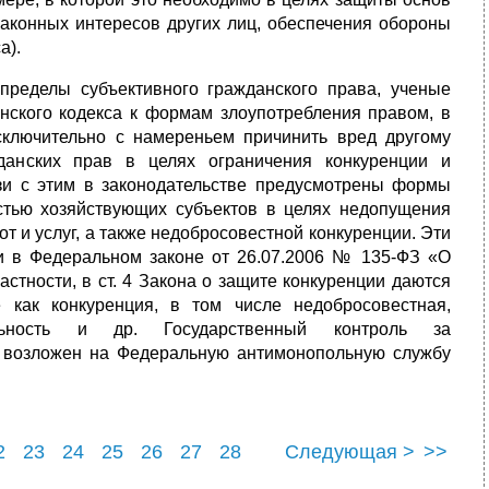
 законных интересов других лиц, обеспечения обороны
а).
пределы субъективного гражданского права, ученые
нского кодекса к формам злоупотребления правом, в
сключительно с намереньем причинить вред другому
жданских прав в целях ограничения конкуренции и
и с этим в законодательстве предусмотрены формы
остью хозяйствующих субъектов в целях недопущения
т и услуг, а также недобросовестной конкуренции. Эти
 и в Федеральном законе от 26.07.2006 № 135-ФЗ «О
астности, в ст. 4 Закона о защите конкуренции даются
 как конкуренция, в том числе недобросовестная,
ельность и др. Государственный контроль за
в возложен на Федеральную антимонопольную службу
2
23
24
25
26
27
28
Следующая >
>>
2
33