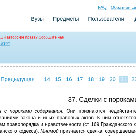
FAQ
Обратная св
Вузы
Предметы
Пользователи
аши авторские права?
Сообщите нам.
ситет
 Предыдущая
14
15
16
17
18
19
20
21
2
29
30
31
3
37. Сделки с порокам
и с пороками содержания.
Они признаются недействите
ваниями закона и иных правовых актов. К ним относятс
ам правопорядка и нравственности (ст. 169 Гражданского к
анского кодекса).
Мнимой
признается сделка, совершаемая