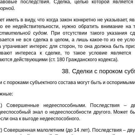
авовые последствия. Сделка, целью которой является 
орной.
ет иметь в виду, что когда закон конкретно не указывает, 
о ее недействительности, нужно обратить внимание на 
ствительной судом.
При отсутствии такого указания сд
вается не вся сделка в целом, а лишь какое-то из ее усло
а утрачивает интерес для сторон, то она должна быть пр
ивают интереса к сделке, то такое условие является 
аются действующими (ст. 180 Гражданского кодекса).
38. Сделки с пороком суб
и с пороками субъектного состава могут быть и оспоримым
жные:
1) Совершенные недееспособными. Последствия – дв
дееспособный знал о недееспособности другого. Может б
если она к выгоде недееспособного.
2) Совершенная малолетним (до 14 лет). Последствия – дв