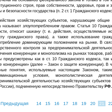
итуционного строя, прав собственности, здоровья, прав и
 и безопасности государства (п. 2 ст. 1 Гражданского кодекс
действия хозяйствующих субъектов, нарушающие общие 
а называют
злоупотреблением правом.
Статья 10 Гражда
ости, относит
шикану
(т. е. действия, осуществляемые и
кту гражданского права), а также использование гра
отребление доминирующим положением на рынке. В связ
арственного контроля за предпринимательской деятельн
ичения конкуренции и монополизма на рынках товаров, рабо
 предусмотрены как в ст. 10 Гражданского кодекса, так
е конкуренции» (далее – Закон о защите конкуренции). В ч
ные понятия, используемые настоящим Законом, такие
риминационные условия, монополистическая деят
ринимательской деятельностью хозяйствующих субъекто
России), подчиненную непосредственно Правительству
РФ.
 Предыдущая
14
15
16
17
18
19
20
21
2
29
30
31
3