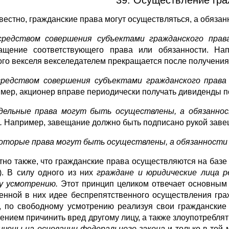
звестно, гражданские права могут осуществляться, а обяза
средством совершения субъектами гражданского прав
ащение соответствующего права или обязанности. Нап
ого векселя векселедателем прекращается после получения
средством совершения субъектами гражданского права
мер, акционер вправе периодически получать дивиденды 
дельные права могут быть осуществлены, а обязаннос
.
Например, завещание должно быть подписано рукой заве
которые права могут быть осуществлены, а обязанности
тно также, что гражданские права осуществляются на базе 
). В силу одного из них
граждане и юридические лица 
у усмотрению.
Этот принцип целиком отвечает основным 
енной в них идее беспрепятственного осуществления гра
, по свободному усмотрению реализуя свои гражданские
ением причинить вред другому лицу, а также злоупотребля
ичены на основании федерального закона
и только в той 