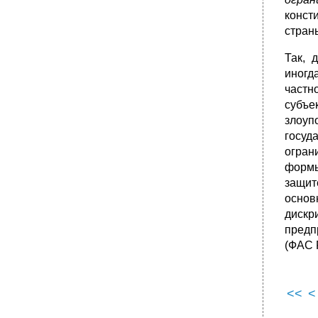
Невозможность исполнения обязательств.
конст
Совпадение должника и кредитора в одном
страны
лице. Прекращение стороны в
обязательстве. Прекращение обязательства
на основании акта государственного органа.
Так, 
•
Понятие и признаки гражданско-правовой
иногд
ответственности.
частн
Виды гражданско-правовой ответственности
субъе
злоуп
•
Основание и условия наступления
гражданско-правовой ответственности.
госуд
•
Основания освобождения от гражданско-
огран
правовой ответственности.
формы
Понятие форм ответственности за
защит
нарушение обязательства и виды форм
основ
ответственности.
диск
•
Возмещение убытков.
предп
•
Проценты за неправомерное пользование
(ФАС 
чужими денежными средствами.
Понятие и значение гражданско-правового
договора. Свобода договора.
<<
<
Виды гражданско-правовых договоров.