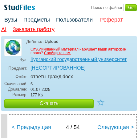
Вузы
Предметы
Пользователи
Реферат
AI
Заказать работу
Upload
Добавил:
Опубликованный материал нарушает ваши авторские
права?
Сообщите нам.
Курганский государственный университет
Вуз:
[НЕСОРТИРОВАННОЕ]
Предмет:
ответы гражд
.docx
Файл:
Скачиваний:
6
Добавлен:
01.07.2025
Размер:
177 Кб
☆
Скачать
< Предыдущая
4 / 54
Следующая >