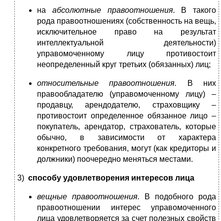
на
абсолютные правоотношения.
В такого
рода правоотношениях (собственность на вещь,
исключительное право на результат
интеллектуальной деятельности)
управомоченному лицу противостоит
неопределенный круг третьих (обязанных) лиц;
относительные правоотношения.
В них
правообладателю (управомоченному лицу) –
продавцу, арендодателю, страховщику –
противостоит определенное обязанное лицо –
покупатель, арендатор, страхователь, которые
обычно, в зависимости от характера
конкретного требования, могут (как кредиторы и
должники) поочередно меняться местами.
3)
способу удовлетворения интересов лица
вещные правоотношения.
В подобного рода
правоотношении интерес управомоченного
лица удовлетворяется за счет полезных свойств