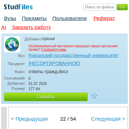
Вузы
Предметы
Пользователи
Реферат
AI
Заказать работу
Upload
Добавил:
Опубликованный материал нарушает ваши авторские
права?
Сообщите нам.
Курганский государственный университет
Вуз:
[НЕСОРТИРОВАННОЕ]
Предмет:
ответы гражд
.docx
Файл:
Скачиваний:
6
Добавлен:
01.07.2025
Размер:
177 Кб
☆
Скачать
< Предыдущая
22 / 54
Следующая >