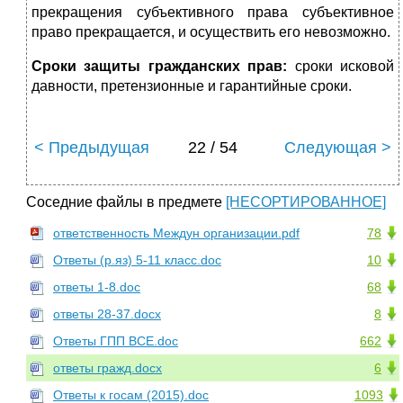
прекращения субъективного права субъективное
право прекращается, и осуществить его невозможно.
Сроки защиты гражданских прав:
сроки исковой
давности, претензионные и гарантийные сроки.
< Предыдущая
22 / 54
Следующая >
Соседние файлы в предмете
[НЕСОРТИРОВАННОЕ]
ответственность Междун организации.pdf
78
Ответы (р.яз) 5-11 класс.doc
10
ответы 1-8.doc
68
ответы 28-37.docx
8
Ответы ГПП ВСЕ.doc
662
ответы гражд.docx
6
Ответы к госам (2015).doc
1093