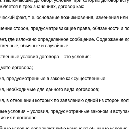
, заключающих договор, условия, при которых договор вступ
бляется в трех значениях, договор как:
ческий факт, т. е. основание возникновения, изменения и
шение сторон, предусматривающее права, обязанности и п
ент, где изложено определенное сообщение. Содержание до
твенные, обычные и случайные.
твенные условия договора – это условия:
дмете договора;
ия, предусмотренные в законе как существенные;
ия, необходимые для данного вида договоров;
ия, в отношении которых по заявлению одной из сторон дол
ые условия – условия, предусмотренные законом и вступа
ия их в договоре.
йные условия дополняют либо изменяют обычные условия. 