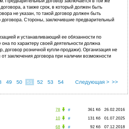
м. Предварительный договор заключается в той же
договора, а также срок, в который должен быть
вора не указан, то такой договор должен быть
го договора. Стороны, заключившие предварительный
изацией и устанавливающий ее обязанности по
 она по характеру своей деятельности должна
р, договор розничной купли-продажи). Организация не
я от заключения договора при наличии возможности
8
49
50
51
52
53
54
Следующая >
>>
78
361 Кб
26.02.2016
#
10
131 Кб
01.07.2025
#
68
92 Кб
07.12.2018
#