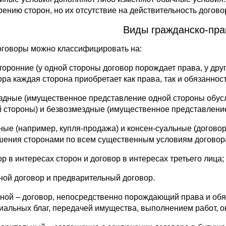
рению сторон, но их отсутствие на действительность договор
Виды гражданско-пра
оговоры можно классифицировать на:
торонние (у одной стороны договор порождает права, у дру
ра каждая сторона приобретает как права, так и обязанност
здные (имущественное представление одной стороны обу
й стороны) и безвозмездные (имущественное представление
ные (например, купля-продажа) и консен-суальные (догово
шения сторонами по всем существенным условиям договора
р в интересах сторон и договор в интересах третьего лица;
ной договор и предварительный договор.
ной – договор, непосредственно порождающий права и обя
иальных благ, передачей имущества, выполнением работ, ок