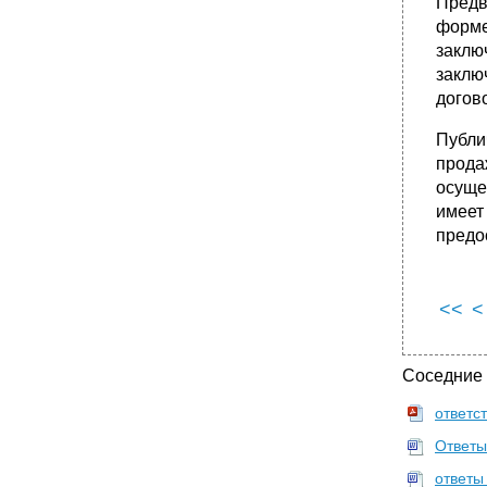
Предв
форме
заклю
заклю
догов
Публи
прода
осуще
имеет
предо
<<
<
Соседние
ответс
Ответы 
ответы