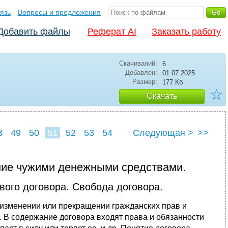
язь
Вопросы и предложения
Добавить файлы
Реферат AI
Заказать работу
Скачиваний:
6
Добавлен:
01.07.2025
Размер:
177 Кб
☆
Скачать
8
49
50
51
52
53
54
Следующая >
>>
ние чужими денежными средствами.
вого договора. Свобода договора.
, изменении или прекращении гражданских прав и
. В содержание договора входят права и обязанности