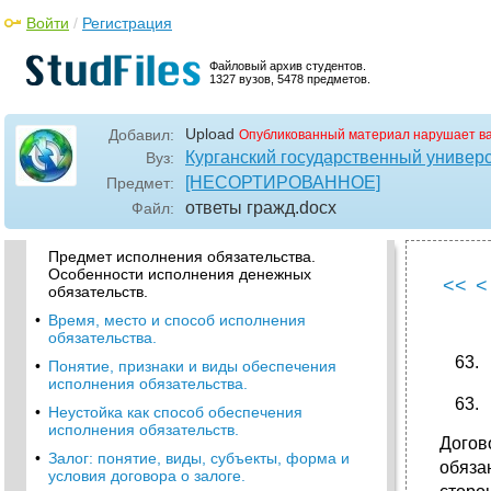
Войти
/
Регистрация
Структура гражданско-правового
обязательства. Основания возникновения
обязательств.
Файловый архив студентов.
1327 вузов, 5478 предметов.
•
Классификация обязательств.
Стороны обязательства. Обязательства с
Upload
Добавил:
участием третьих лиц.
Опубликованный материал нарушает в
Курганский государственный универ
Вуз:
•
62 .Перемена лиц в обязательстве: цессия и
перевод долга.
[НЕСОРТИРОВАННОЕ]
Предмет:
ответы гражд
.docx
Файл:
•
Понятие и основные принципы исполнения
обязательства.
Предмет исполнения обязательства.
Особенности исполнения денежных
<<
<
обязательств.
•
Время, место и способ исполнения
обязательства.
•
Понятие, признаки и виды обеспечения
исполнения обязательства.
•
Неустойка как способ обеспечения
исполнения обязательств.
Догов
•
Залог: понятие, виды, субъекты, форма и
обяза
условия договора о залоге.