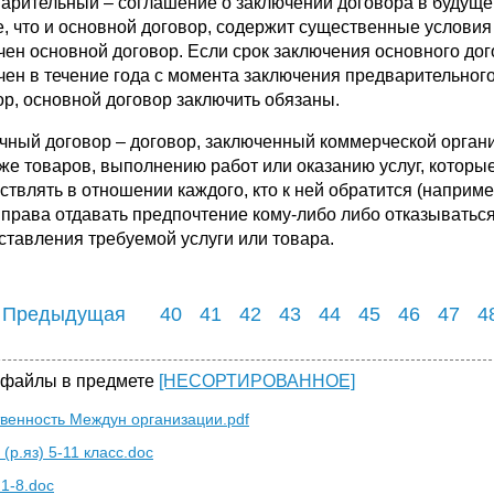
арительный – соглашение о заключении договора в будуще
, что и основной договор, содержит существенные условия 
чен основной договор. Если срок заключения основного дого
чен в течение года с момента заключения предварительно
ор, основной договор заключить обязаны.
чный договор – договор, заключенный коммерческой орган
же товаров, выполнению работ или оказанию услуг, которые
ствлять в отношении каждого, кто к ней обратится (наприме
 права отдавать предпочтение кому-либо либо отказыватьс
ставления требуемой услуги или товара.
 Предыдущая
40
41
42
43
44
45
46
47
4
 файлы в предмете
[НЕСОРТИРОВАННОЕ]
твенность Междун организации.pdf
(р.яз) 5-11 класс.doc
 1-8.doc