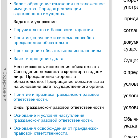
сторон
•
Залог: обращение взыскания на заложенное
употре
имущество. Порядок реализации
задолженного имущества.
юриди
Задаток и удержание.
•
Поручительство и банковская гарантия.
согла
•
Понятие, значение и система способов
докум
прекращения обязательств.
сущес
•
Прекращение обязательства исполнением.
•
Зачет и прощение долга.
Сущес
Невозможность исполнения обязательств.
◄Содержание◄
Совпадение должника и кредитора в одном
о пре
лице. Прекращение стороны в
обязательстве. Прекращение обязательства
услов
на основании акта государственного органа.
•
Понятие и признаки гражданско-правовой
услов
ответственности.
Виды гражданско-правовой ответственности
услов
•
Основание и условия наступления
Обычн
гражданско-правовой ответственности.
указан
•
Основания освобождения от гражданско-
правовой ответственности.
Случа