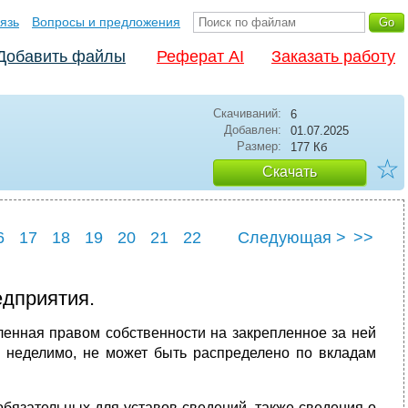
язь
Вопросы и предложения
Добавить файлы
Реферат AI
Заказать работу
Скачиваний:
6
Добавлен:
01.07.2025
Размер:
177 Кб
☆
Скачать
6
17
18
19
20
21
22
Следующая >
>>
6
27
едприятия.
ленная правом собственности на закрепленное за ней
 неделимо, не может быть распределено по вкладам
обязательных для уставов сведений, также сведения о