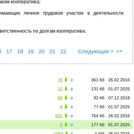
авом кооператива;
имающих личное трудовое участие в деятельности
ветственность по долгам кооператива.
6
17
18
19
20
21
22
Следующая >
>>
6
27
78
361 Кб
26.02.2016
#
10
131 Кб
01.07.2025
#
68
92 Кб
07.12.2018
#
8
77 Кб
01.07.2025
#
662
764 Кб
26.02.2016
#
6
177 Кб
01.07.2025
#
1093
1 Мб
26.02.2016
#