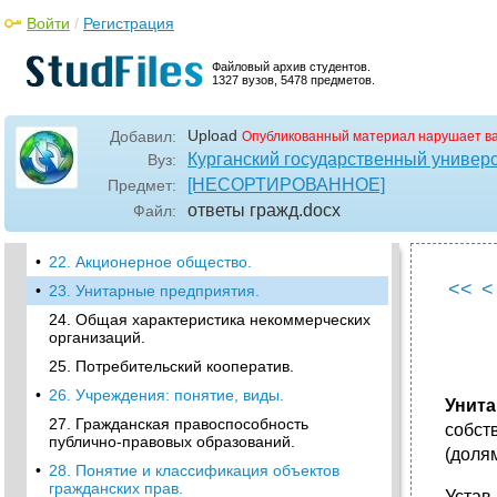
Учредительные документы юридических
Войти
/
Регистрация
лиц. Государственная регистрация
юридических лиц.
Файловый архив студентов.
•
18. Реорганизация юридических лиц.
1327 вузов, 5478 предметов.
•
19. Ликвидация юридических лиц.
Несостоятельность юридических лиц
Upload
Добавил:
Опубликованный материал нарушает в
(банкротство).
Курганский государственный универ
Вуз:
•
20. Виды и правовое положение
[НЕСОРТИРОВАННОЕ]
Предмет:
хозяйственных товариществ
ответы гражд
.docx
Файл:
21. Общество с ограниченной
ответственностью
•
22. Акционерное общество.
<<
<
•
23. Унитарные предприятия.
24. Общая характеристика некоммерческих
организаций.
25. Потребительский кооператив.
•
26. Учреждения: понятие, виды.
Унита
27. Гражданская правоспособность
собст
публично-правовых образований.
(долям
•
28. Понятие и классификация объектов
гражданских прав.
Устав