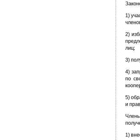
Общее имущество многоквартирного дома.
Закон
Особенности ограниченных вещных прав
1) уч
Классификация ограниченных вещных прав
члено
•
Вещные права на земельный участок.
2) из
•
Право хозяйственного ведения и право
оперативного управления. Право
предл
хозяйственного ведения
лиц;
Право оперативного управления
3) по
•
Система гражданско-правовых способов
защиты гражданских прав. Конкуренция
исков.
4) за
по св
•
Виндикационный иск. Негаторный иск.
коопе
•
Понятие, признаки и система
обязательства.
5) об
Структура гражданско-правового
и пра
обязательства. Основания возникновения
обязательств.
Члены
•
Классификация обязательств.
получ
Стороны обязательства. Обязательства с
участием третьих лиц.
1) вн