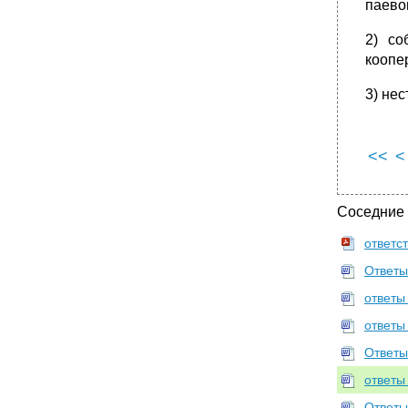
•
62 .Перемена лиц в обязательстве: цессия и
паево
перевод долга.
•
Понятие и основные принципы исполнения
2) со
обязательства.
коопе
Предмет исполнения обязательства.
Особенности исполнения денежных
3) не
обязательств.
•
Время, место и способ исполнения
обязательства.
<<
<
•
Понятие, признаки и виды обеспечения
исполнения обязательства.
•
Неустойка как способ обеспечения
Соседние
исполнения обязательств.
ответс
•
Залог: понятие, виды, субъекты, форма и
условия договора о залоге.
Ответы 
•
Залог: обращение взыскания на заложенное
имущество. Порядок реализации
ответы
задолженного имущества.
ответы
Задаток и удержание.
Ответы
•
Поручительство и банковская гарантия.
ответы
•
Понятие, значение и система способов
прекращения обязательств.
Ответы