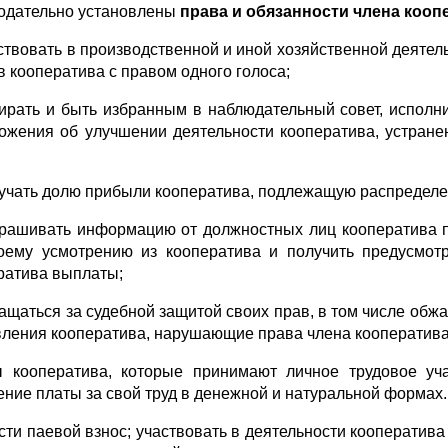
одательно установлены
права и обязанности члена кооп
аствовать в производственной и иной хозяйственной деятел
в кооператива с правом одного голоса;
бирать и быть избранным в наблюдательный совет, исполн
ожения об улучшении деятельности кооператива, устране
лучать долю прибыли кооператива, подлежащую распределе
прашивать информацию от должностных лиц кооператива 
оему усмотрению из кооператива и получить предусмо
ратива выплаты;
ращаться за судебной защитой своих прав, в том числе об
вления кооператива, нарушающие права члена кооператива
 кооператива, которые принимают личное трудовое уча
ение платы за свой труд в денежной и натуральной формах
ести паевой взнос; участвовать в деятельности кооператив