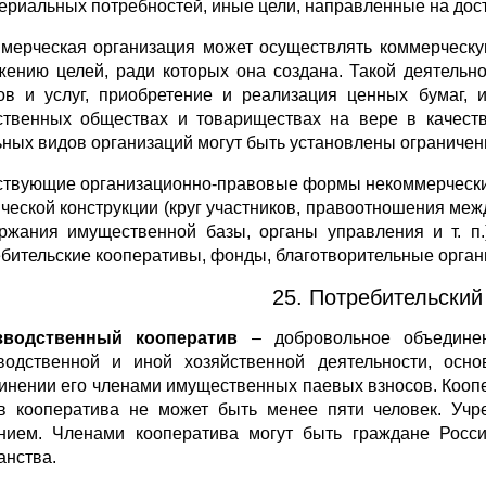
ериальных потребностей, иные цели, направленные на дос
мерческая организация может осуществлять коммерческую
жению целей, ради которых она создана. Такой деятель
ов и услуг, приобретение и реализация ценных бумаг,
ственных обществах и товариществах на вере в качеств
ьных видов организаций могут быть установлены ограничен
твующие организационно-правовые формы некоммерческих
ческой конструкции (круг участников, правоотношения ме
ржания имущественной базы, органы управления и т. п.
ебительские кооперативы, фонды, благотворительные органи
25. Потребительский
зводственный кооператив
– добровольное объединен
водственной и иной хозяйственной деятельности, осн
инении его членами имущественных паевых взносов. Коопе
в кооператива не может быть менее пяти человек. Учр
нием. Членами кооператива могут быть граждане Росси
анства.