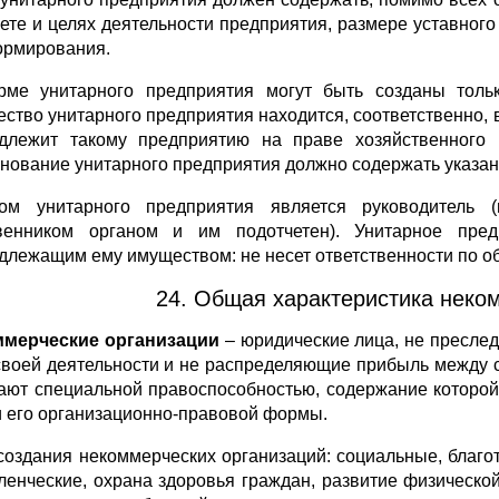
ете и целях деятельности предприятия, размере уставного
ормирования.
ме унитарного предприятия могут быть созданы тольк
ство унитарного предприятия находится, соответственно, 
длежит такому предприятию на праве хозяйственного 
нование унитарного предприятия должно содержать указан
ом унитарного предприятия является руководитель 
венником органом и им подотчетен). Унитарное пре
длежащим ему имуществом: не несет ответственности по об
24. Общая характеристика неко
мерческие организации
– юридические лица, не пресле
своей деятельности и не распределяющие прибыль между 
ают специальной правоспособностью, содержание которой 
и его организационно-правовой формы.
создания некоммерческих организаций: социальные, благо
ленческие, охрана здоровья граждан, развитие физическо