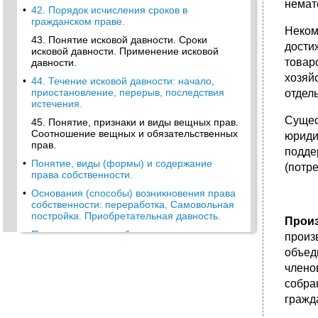
немат
•
42. Порядок исчисления сроков в
гражданском праве.
Неком
43. Понятие исковой давности. Сроки
дости
исковой давности. Применение исковой
товар
давности.
хозяй
•
44. Течение исковой давности: начало,
приостановление, перерыв, последствия
отдел
истечения.
Сущес
45. Понятие, признаки и виды вещных прав.
Соотношение вещных и обязательственных
юриди
прав.
подде
•
Понятие, виды (формы) и содержание
(потр
права собственности.
•
Основания (способы) возникновения права
собственности: переработка, Самовольная
постройка. Приобретательная давность.
Прои
•
Производные способы возникновения права
произ
собственности. Момент перехода права
объед
собственности.
члено
•
Право долевой собственности.
собра
Право совместной собственности.
гражд
•
Право собственности на жилые помещения.