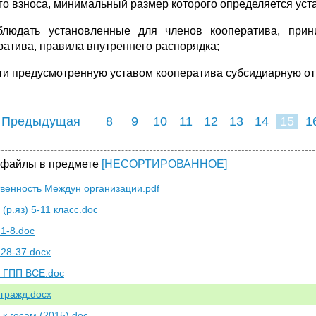
го взноса, минимальный размер которого определяется уст
блюдать установленные для членов кооператива, прин
ратива, правила внутреннего распорядка;
сти предусмотренную уставом кооператива субсидиарную от
 Предыдущая
8
9
10
11
12
13
14
15
1
23
24
25
2
 файлы в предмете
[НЕСОРТИРОВАННОЕ]
твенность Междун организации.pdf
(р.яз) 5-11 класс.doc
 1-8.doc
 28-37.docx
 ГПП ВСЕ.doc
 гражд.docx
 к госам (2015).doc