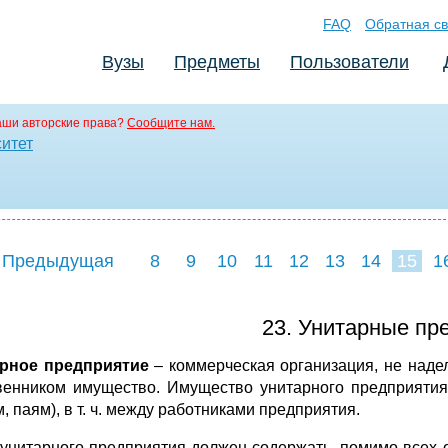
FAQ
Обратная св
Вузы
Предметы
Пользователи
аши авторские права?
Сообщите нам.
ситет
 Предыдущая
8
9
10
11
12
13
14
15
1
23
24
25
2
23. Унитарные пр
рное предприятие
– коммерческая организация, не наде
венником имущество. Имущество унитарного предприятия
, паям), в т. ч. между работниками предприятия.
 унитарного предприятия должен содержать, помимо всех 