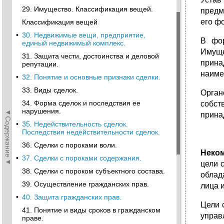
29. Имущество. Классификация вещей.
предм
его ф
Классификация вещей
•
30. Недвижимые вещи, предприятие,
В фор
единый недвижимый комплекс.
Имуще
31. Защита чести, достоинства и деловой
прина
репутации.
наиме
•
32. Понятие и основные признаки сделки.
33. Виды сделок.
Орган
34. Форма сделок и последствия ее
собст
нарушения.
◄Содержание◄
прина
•
35. Недействительность сделок.
Последствия недействительности сделок.
36. Сделки с пороками воли.
Неком
•
37. Сделки с пороками содержания.
цели 
38. Сделки с пороком субъектного состава.
облад
39. Осуществление гражданских прав.
лица 
•
40. Защита гражданских прав.
Цели 
41. Понятие и виды сроков в гражданском
управ
праве.