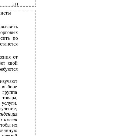
111
листы
 выявить
торговых
сить по
станется
жения от
ет свой
ребуются
изучают
 выборе
 группа
 товара,
 услуги,
зучение,
нденция
о имеет
чтобы их
ованную
к прямой