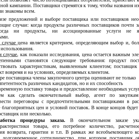
ной кампании. Поставщики стремятся к тому, чтобы названия и
и знакомы всем.
изе предложений и выборе поставщика или поставщиков нео
ующие случаи: когда продукты различных поставщиков почти 
когда ни продукты, ни ассоциированные услуги не я
ыми.
 случае
цена является критерием, определяющим выбор и, бол
использования.
м случае
, как показали исследования, цена остается важным эл
тепенными становятся следующие требования: продукт пос
ствовать характеристикам, выявленным клиентом; поставщик
кт вовремя и на условиях, определяемых клиентом.
ре поставщика члены закупочного центра оценивают не только
петентность различных кандидатов, но и их способность
временную поставку товара и предоставление необходимых услуг
ем как сделать окончательный выбор, агент по закупка
вести переговоры с предпочтительными поставщиками в рас
 благоприятных цен и условий поставок. В конце концов буде
оставщик или несколько.
работка процедуры заказа.
В окончательном заказе ук
рактеристики товара, его потребное количество, расчетно
вия возврата, гарантии и т.п. В рамках же всеобъемлющего к
я долговременное сотрудничество, при котором поставщик об