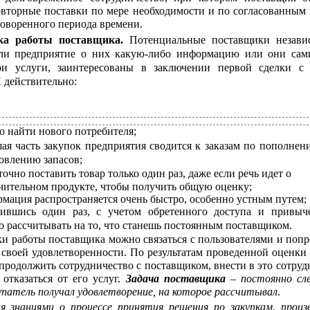
овторные поставки по мере необходимости и по согласованным
говоренного периода времени.
нка работы поставщика.
Потенциальные поставщики незави
 ли предприятие о них какую-либо информацию или они сам
ои услуги, заинтересованы в заключении первой сделки с
 действительно:
о найти нового потребителя;
ая часть закупок предприятия сводится к заказам по пополнен
овлению запасов;
точно поставить товар только один раз, даже если речь идет о
чительном продукте, чтобы получить общую оценку;
мация распространяется очень быстро, особенно устным путем;
рившись один раз, с учетом обретенного доступа и привыче
 рассчитывать на то, что станешь постоянным поставщиком.
и работы поставщика можно связаться с пользователями и попр
 своей удовлетворенности. По результатам проведенной оценки 
продолжить сотрудничество с поставщиком, внести в это сотруд
отказаться от его услуг.
Задача поставщика
–
постоянно сл
патель получал удовлетворение, на которое рассчитывал
.
ая знаниями о процессе принятия решения по закупкам
,
произ