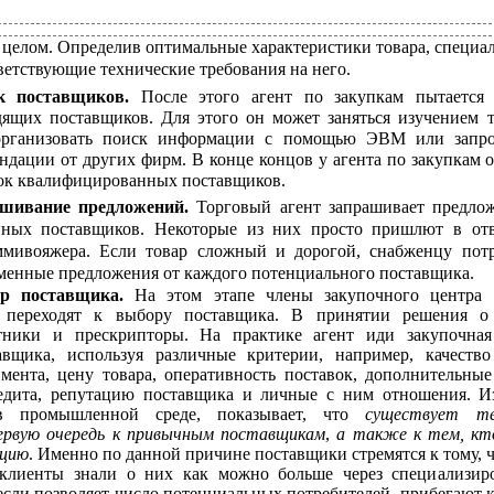
 целом. Определив оптимальные характеристики товара, специа
ветствующие технические требования на него.
к поставщиков.
После этого агент по закупкам пытается
дящих поставщиков. Для этого он может заняться изучением 
 организовать поиск информации с помощью ЭВМ или запро
ндации от других фирм. В конце концов у агента по закупкам о
ок квалифицированных поставщиков.
ашивание предложений.
Торговый агент запрашивает предло
ных поставщиков. Некоторые из них просто пришлют в отв
ммивояжера. Если товар сложный и дорогой, снабженцу пот
менные предложения от каждого потенциального поставщика.
р поставщика.
На этом этапе члены закупочного центра 
 переходят к выбору поставщика. В принятии решения о
тники и прескрипторы. На практике агент иди закупочная
вщика, используя различные критерии, например, качество
мента, цену товара, оперативность поставок, дополнительные
едита, репутацию поставщика и личные с ним отношения. И
в промышленной среде, показывает, что
существует те
ервую очередь к привычным поставщикам
,
а также к тем, кт
ацию
. Именно по данной причине поставщики стремятся к тому, 
клиенты знали о них как можно больше через специализир
, если позволяет число потенциальных потребителей, прибегают 