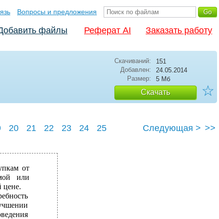
язь
Вопросы и предложения
Добавить файлы
Реферат AI
Заказать работу
Скачиваний:
151
Добавлен:
24.05.2014
Размер:
5 Мб
☆
Скачать
9
20
21
22
23
24
25
Следующая >
>>
упкам от
мой или
 цене.
ебность
лучшении
ведения