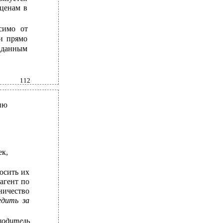
 ценам в
симо от
и прямо
 данным
112
ию
к,
осить их
агент по
ничество
едить за
водитель