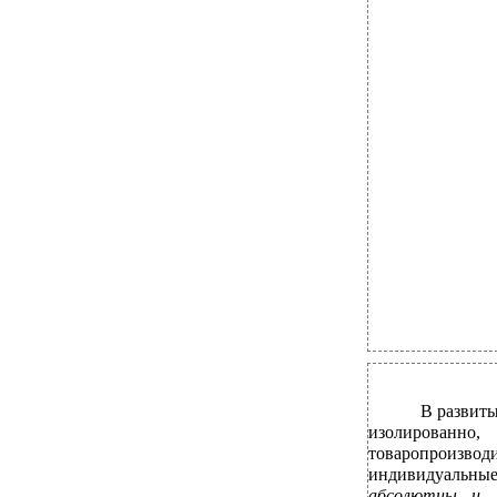
В развиты
изолированно
товаропроизв
индивидуальны
абсолютны и н