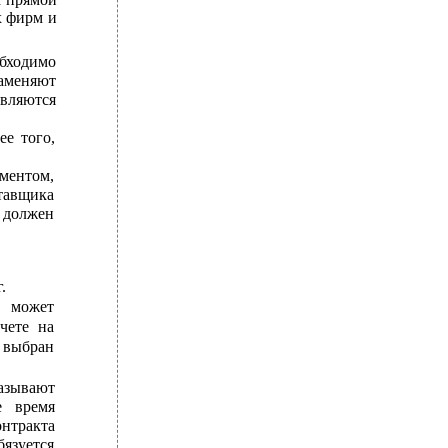
х фирм и
бходимо
заменяют
вляются
ее того,
ементом,
тавщика
 должен
.
м может
чете на
т выбран
азывают
е время
онтракта
язуется