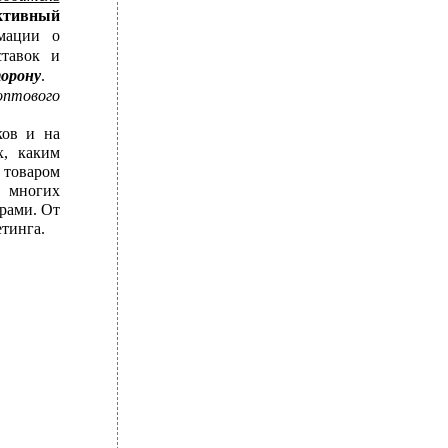
ктивный
рмации о
ставок и
торону
.
оптового
ков и на
х, каким
 товаром
в многих
рами. От
етинга.