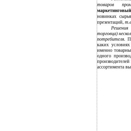
товаров про
маркетинговы
новинках сырья
презентаций,
т.
Решения 
торговца) неско
потребителя
. П
каких условиях
именно товарны
одного произво
производителей 
ассортимента вы