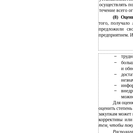
осуществлять п
течение всего о
(8) Оце
того, получало
предложили св
предприятием. И
−
трудн
−
больш
и обн
−
доста
незна
−
инфор
−
внед
можно
Для оценк
оценить степень
закупкам может 
коррективы или 
тем, чтобы поку
Располаг