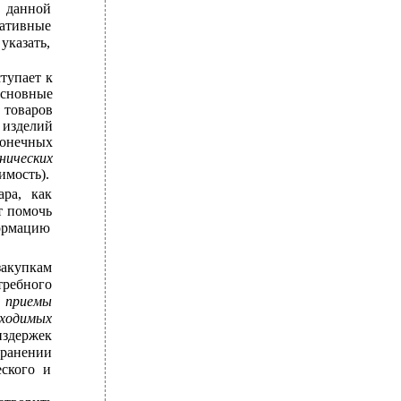
 данной
ативные
указать,
тупает к
сновные
 товаров
 изделий
конечных
нических
имость).
ара, как
т помочь
формацию
закупкам
требного
приемы
ходимых
издержек
ранении
еского и