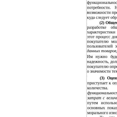
функциональн
потребности. 
возможности пре
куда следует о
(2)
Общее
разработке об
характеристики 
этот процесс до
покупателю мо
пользователей 
данных товаров
Им нужно буде
надежность, дол
покупателю опре
о
значимости те
(3)
Оцен
приступает к о
количества.
функционально
затрат с велич
путем использ
основных показ
морального изно