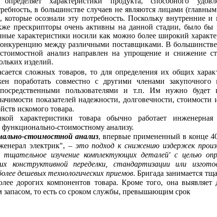
 определяет характеристики продукта, способного удовле
ребность, в большинстве случаев не являются лицами (главным
), которые осознали эту потребность. Поскольку внутренние и
акже прескрипторы очень активны на данной стадии, было бы 
нные характеристики носили как можно более широкий характе
конкуренцию между различными поставщиками. В большинстве
стоимостной анализ направлен на упрощение и снижение с
ольких изделий.
асается сложных товаров, то для определения их общих харак
ен поработать совместно с другими членами закупочного 
посредственными пользователями и т.п. Им нужно будет 
ачимости показателей надежности, долговечности, стоимости 
йств искомого товара.
кой характеристики товара обычно работает инженерная 
 функционально-стоимостному анализу.
нально-стоимостной
анализ
, впервые примененный в конце 40
женерал электрик", –
это подход к снижению издержек произ
 тщательное изучение комплектующих деталей' с целью опр
х конструктивной переделки, стандартизации или изгото
более дешевых технологических приемов
. Бригада занимается тщ
олее дорогих компонентов товара. Кроме того, она выявляет 
 запасом, то есть со сроком службы, превышающим срок