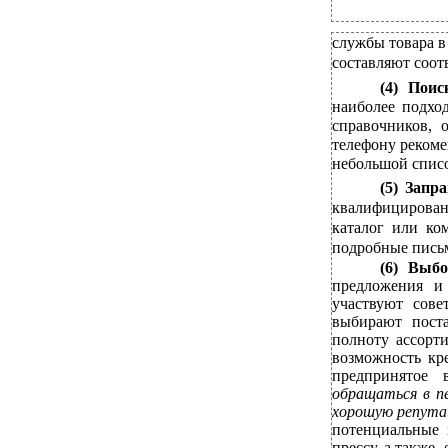
службы товара в
составляют соот
(4)
Поис
наиболее подхо
справочников,
телефону рекоме
небольшой спис
(5)
Запр
квалифицирован
каталог или ко
подробные пись
(6)
Выбо
предложения и
участвуют сове
выбирают поста
полноту ассорти
возможность кр
предпринятое 
обращаться в п
хорошую репут
потенциальные 
прессу, а также