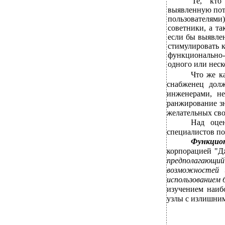
Те, кто
выявленную пот
пользователями
советники, а т
если бы выявле
стимулировать 
функционально-
одного или неск
Что же к
снабженец долж
инженерами, не
ранжирование зн
желательных сво
Над оцен
специалистов по
Функцио
корпорацией "Д
предполагающий
возможностей и
использованием 
изучением наиб
узлы с излишним