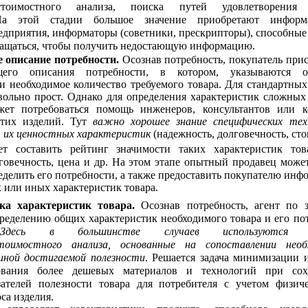
остоимостного анализа, поиска путей удовлетворения
На этой стадии большое значение приобретают информ
дприятия, информаторы (советники, прескрипторы), способные 
бращаться, чтобы получить недостающую информацию.
 описание потребности.
Осознав потребность, покупатель прис
щего описания потребности, в котором, указываются о
и необходимое количество требуемого товара. Для стандартных
вольно прост. Однако для определения характеристик сложных
жет потребоваться помощь инженеров, консультантов или 
этих изделий. Тут
важно хорошее знание специфических тех
, их ценностных характеристик
(надежность, долговечность, сто
т составить рейтинг значимости таких характеристик тов
говечность, цена и др. На этом этапе опытный продавец може
делить его потребности, а также предоставить покупателю ин
х или иных характеристик товара.
ка характеристик товара.
Осознав потребность, агент по 
пределению общих характеристик необходимого товара и его по
Здесь в большинстве случаев используются 
стоимостного анализа, основанные на сопоставлении необ
иной достигаемой полезности
. Решается задача минимизации 
ования более дешевых материалов и технологий при сох
ателей полезности товара для потребителя с учетом физич
са изделия.