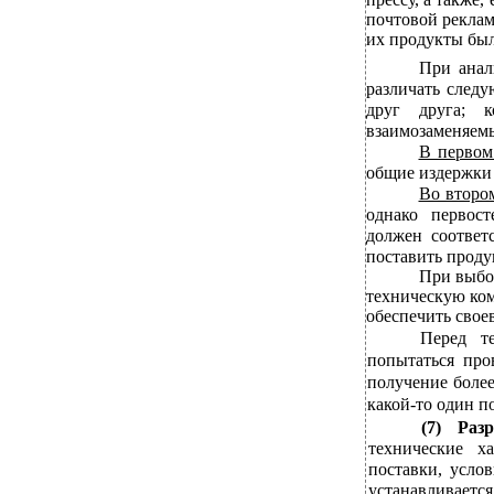
почтовой реклам
их продукты был
При анал
различать след
друг друга; 
взаимозаменяем
В первом
общие издержки 
Во второ
однако первос
должен соответ
поставить проду
При выбо
техническую ком
обеспечить свое
Перед т
попытаться про
получение более
какой-то один п
(7) Раз
технические ха
поставки, усло
устанавливаетс