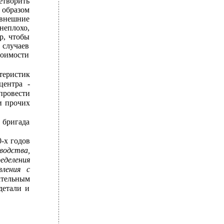
творить
 образом
 внешние
неплохо,
р, чтобы
 случаев
тоимости
теристик
центра -
провести
и прочих
бригада
-х годов
водства,
еделения
вления с
ательным
детали и