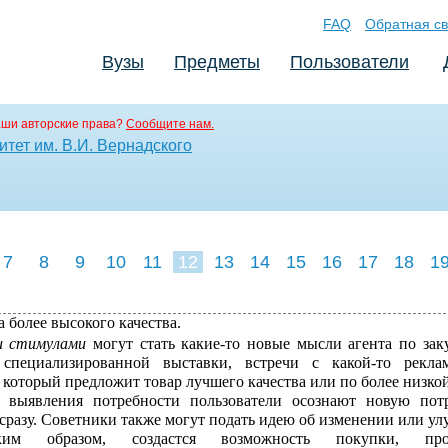
FAQ
Обратная св
Вузы
Предметы
Пользователи
аши авторские права?
Сообщите нам.
тет им. В.И. Вернадского
7
8
9
10
11
12
13
14
15
16
17
18
1
а более высокого качества.
и стимулами
могут стать какие-то новые мысли агента по зак
специализированной выставки, встречи с какой-то рекла
который предложит товар лучшего качества или по более низкой
 выявления потребности пользователи осознают новую потр
сразу. Советники также могут подать идею об изменении или у
ким образом, создастся возможность покупки, про