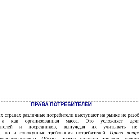
ПРАВА ПОТРЕБИТЕЛЕЙ
х странах различные потребители выступают на рынке не разо
, а как организованная масса. Это усложняет деяте
одителей и посредников, вынуждая их учитывать не
е, но и совокупные требования потребителей.
Права потре
еприкосновенны
. Обман, низкое качество товаров, невни