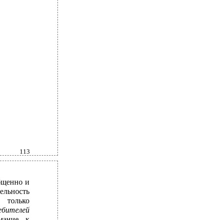
113
бщенно и
льность
 только
бителей
мание к