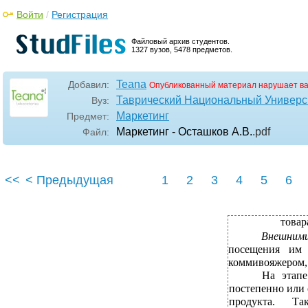
Войти
/
Регистрация
Файловый архив студентов.
1327 вузов, 5478 предметов.
Teana
Добавил:
Опубликованный материал нарушает в
Таврический Национальный Универси
Вуз:
Маркетинг
Предмет:
Маркетинг - Осташков А.В.
.pdf
Файл:
<<
< Предыдущая
1
2
3
4
5
6
товар
Внешним
посещения им 
коммивояжером, 
На этапе
постепенно или 
продукта. Та