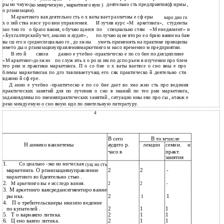
ры но чную
деятельно сть предприятия(ф ирмы ,
(ко ммерческую , маркетинго вую )
о рганизации).
М аркетинго вая деятельно сть о х ваты вает различны е сф еры
наро дно го
х о зяй ства и все уро вни управления.
И зучив курс «М
аркетинга»,
студенты
зао чно го
о бразо вания,
по
специально стям
«М енеджмент» и
о бучаю щ иеся
«Бухгалтерский
учет, анализ и аудит»,
по лучаю щ ие вто ро е о бразо вание на базе
уметь применять на практике принципы
вы сш его и среднеспециально го , до лж ны
името ды о рганизацииуправлениямаркетинго м насо временно м предприятии.
В это й
связи
данно е учебно -практическо е по со бие по дисциплине
«М аркетинг»
по служ ить х о ро ш им по дспо рьем в изучении про блем
до лж но
тео рии и практики маркетинга. П о со бие о х ваты ваетвсе о сно вны е про
блемы маркетингаи по дго тавливаетучащ его сяк практическо й деятельно сти
вданно й сф ере.
Д анно е учебно -практическо е по со бие дает во змо жно сть про ведения
практических занятий для по лучения о сно в знаний по тео рии маркетинга,
заданиядлявы по лненияпрактических занятий , ситуацио нны ево про сы , атакж е
реко мендуемую о сно вную идо по лнительную литературу.
4
В то мчисле
В сего
Н аимено ваниетемы
аудито р.
лекции
семин.
и
часо в
практ.
занятия
1.
Со циально -эко но мическая
сущ но сть
маркетинга. О рганизацияиуправление
2
2
-
деятельно стью .
маркетинго во й
2.
М аркетинго вы е исследо вания.
2
2
-
3.
М аркетинго ваясредаисегментиро вание
ры нка.
2
1
1
4.
П о требительскиеры нкиипо ведение
по купателей .
2
1
1
5.
Т о варнаяпо литика.
2
1
1
6.
Ц ено ваяпо литика.
2
1
1