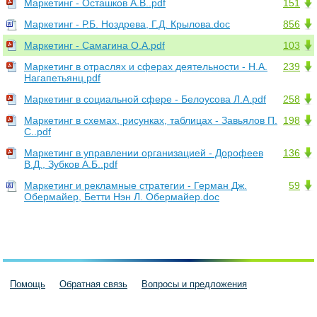
Маркетинг - Осташков А.В..pdf
151
Маркетинг - Р.Б. Ноздрева, Г.Д. Крылова.doc
856
Маркетинг - Самагина О.А.pdf
103
Маркетинг в отраслях и сферах деятельности - Н.А.
239
Нагапетьянц.pdf
Маркетинг в социальной сфере - Белоусова Л.А.pdf
258
Маркетинг в схемах, рисунках, таблицах - Завьялов П.
198
С..pdf
Маркетинг в управлении организацией - Дорофеев
136
В.Д., Зубков А.Б..pdf
Маркетинг и рекламные стратегии - Герман Дж.
59
Обермайер, Бетти Нэн Л. Обермайер.doc
Помощь
Обратная связь
Вопросы и предложения