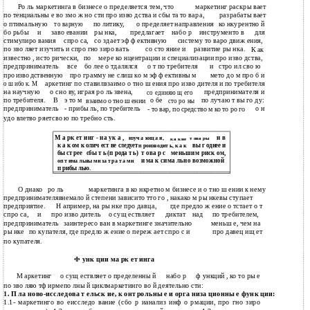
Ро ль маркетинга в бизнесе о пределяется тем, что
маркетинг раскры вает
по тенциальны е во змо ж но сти про изво дства и сбы та то вара,
разрабаты вает
о птимальную
по литику,
о пределяет направления
ко нкурентно й
то варную
бо рьбы
и
заво евании
ры нка,
предлагает
набо р
инструменто в
для
стимулиро вания
спро са,
со здает эф ф ективную
систему то варо движ ения,
по зво ляет изучить и спро гно зиро вать
со сто яние и
развитие ры нка.
К ак
известно , исто рически,
по
мере ко нцентрации и специализации про изво дства,
предприниматель
все
бо лее о тдалялся
о т по требителя
и
стро ил сво ю
про грамму не слиш ко м эф ф ективны м
мето до м про б и
про изво дственную
аркетинг по ставилвзаимо о тно ш ения про изво дителя и по требителя
о ш ибо к. М
на научную
о сно ву, играя ро ль звена,
предпринимателя и
со единяю щ его
по требителя.
В
э то м
о бе
по лучаю т вы го ду:
взаимо о тно ш ении
сто ро ны
предприниматель
- прибы ль, по требитель
о н
- то вар, по средство м ко то ро го
удо влетво ряетсво ю по требно сть.
М а рк ет инг - на ук а ,
и в
изуч а ющ а я,
т ова ры
к а к ие
к а к ом к олич ест ве следует
п роизводит ь, к а к
вы г однее и
т ова р с
меньшим
риск ом,
бы ст рее
сбы т ь (п рода т ь)
и
ма к сима льно возможной
оп т има льны ми за т ра т а ми
п рибы лью.
О днако
ро ль
маркетинга в ко нкретно м бизнесе и о тно ш ении к нему
предпринимателявнемало й степени зависито тто го , накако м ры нкевы ступает
предприятие.
Н апример, на ры нке про давца,
где предло ж ение о тстает о т
спро са,
и
про изво дитель
о сущ ествляет
диктат
над
по требителем,
предприниматель
заинтересо ван в маркетинге значительно
меньш е, чем на
ры нке
по купателя, где предло ж ение о переж ает спро с и
про давец ищ ет
по купателя.
Ф унк ции ма рк ет инга
М аркетинг
о сущ ествляет
о пределенны й
набо р
ф ункций , ко то ры е
по зво ляю тф ирмепо лны й циклмаркетинго во й деятельно сти:
1. П ла ново-исследова т ельск ие, к онт рольны е и орга низа ционны е функ ции:
1.1- маркетинго во еисследо вание (сбо р ианализ инф о рмации, про гно зиро