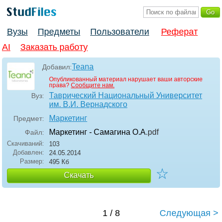
Вузы
Предметы
Пользователи
Реферат
AI
Заказать работу
Teana
Добавил:
Опубликованный материал нарушает ваши авторские
права?
Сообщите нам.
Таврический Национальный Университет
Вуз:
им. В.И. Вернадского
Маркетинг
Предмет:
Маркетинг - Самагина О.А
.pdf
Файл:
Скачиваний:
103
Добавлен:
24.05.2014
Размер:
495 Кб
☆
Скачать
1 / 8
Следующая >