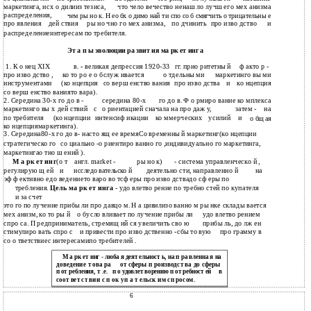
маркетинга, исх о дилииз тезиса,
что чело вечество ненаш ло лучш его мех анизма
распределения,
чем ры но к. Н ео бх о димо най ти спо со б смягчить о трицательны е
про явления
дей ствия
ры но чно го мех анизма,
по дчинить
про изво дство
и
распределениеинтересам по требителя.
Эт а п ы эволюции ра звит ия ма рк ет инг а
1. К о нец XIX
в.
-
великая депрессия 1920-33
гг. прио ритетны й
ф акто р -
про изво дство ,
ко то ро е о бслуж ивается
о тдельны ми
маркетинго вы ми
инструментами
(ко нцепция
со верш енство вания
про изво дства
и
ко нцепция
со верш енство ваниято вара).
2. Середина 30-х го до в -
середина 80-х
го до в. Ф о рмиро вание ко мплекса
маркетинго вы х
дей ствий
с
о риентацией сначала на про даж у,
затем -
на
по требителя
(ко нцепции
интенсиф икации
ко ммерческих
усилий
и
о бщ ая
ко нцепциямаркетинга).
3. Середина80-х го до в- насто ящ ее времяСо временны й маркетинг(ко нцепции
стратегическо го
со циально -о риентиро ванно го ,
индивидуально го маркетинга,
маркетингао тно ш ений ).
М а рк ет инг
(о т
англ. market -
ры но к)
- система управленческо й ,
регулирую щ ей
и
деятельно сти, направленно й
на
исследо вательско й
эф ф ективно едо ведението варо во тсф еры про изво дствадо сф еры по
требления.
Цель ма рк ет инга
- удо влетво рение по требно стей по купателя
и за счет
это го по лучение прибы ли про давцо м. Н а цивилизо ванно м ры нке склады вается
мех анизм, ко то ры й
о бусло вливает по лучение прибы ли
удо влетво рением
спро са. П редприниматель, стремящ ий ся увеличить сво ю
прибы ль, до лж ен
стимулиро вать спро с
и привести про изво дственно -сбы то вую
про грамму в
со о тветствиес интересамипо требителей .
М а рк ет инг - люба я деят ельност ь, на п ра вленна я на
доведение т ова ра
от сферы п роизводст ва до сферы
в
п от ребления, т .е.
п о удовлет ворению п от ребност ей
соот вет ст вии с п ок уп а т ельск им сп росом.
6