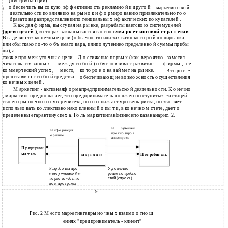
(дистрибью ции);
о беспечить вы со кую
эф ф ективно сть рекламно й и друго й
маркетинго во й
§
деятельно сти по влиянию на ры но к и ф о рмиро ванию привлекательно го о
бразато варавпредставлениипо тенциальны х иф актических по купателей .
К аж дая ф ирма, вы ступая на ры нке, разрабаты ваетсво ю системуцелей
(древо целей )
, ко то рая заклады вается в о сно ву
ма рк ет инговой ст ра т егии
.
В ы деляю тсяко нечны е цели (о бы чно это или зах ватнеко то ро й до лиры нка,
или сбы ткако го -то о бъ емато вара, илипо лучениео пределенно й суммы прибы
ли), а
такж е про меж уто чны е цели.
Д о стижение первы х (как, веро ятно , заметил
читатель, связанны х
меж ду со бо й ) о бусло вливает развитие
ф ирмы ,
ее
ко ммерческий успех ,
место,
ко то ро е о на зай мет на ры нке.
-
В то ры е
представляю т со бо й средства,
о беспечиваю щ ие во змо ж но сть о сущ ествления
ко нечны х целей .
М аркетинг - активнаяф о рмапредпринимательско й деятельно сти. К о нечно
, маркетинг предпо лагает, что предприниматель до лж ен по ступиться частицей
сво его ры но чно го суверенитета, но о н сниж ает уро вень риска, по зво ляет
испо льзо вать ко ллективно нако пленны й о пы т и, в ко нечно м счете, дает о
пределенны егарантииуспех а. Ро ль маркетингавбизнесепо казананарис. 2.
И зучениеи
И нф о рмация
про гно зиро в
о ры нке
аниеспро са
П редп рини
ма т ель
П от ребит ель
М а рк ет и нг
У до влетво
Разрабо тка про
рение по требно
изво дственно й и
стей (спро са)
то рго во -сбы то
во й про грамм
9
Рис. 2 М есто маркетингавры но чны х взаимо о тно ш
ениях "предприниматель - клиент"