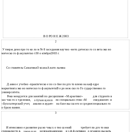
В О РО Н Е Ж 2003
2
У тверж дено про то ко ло м № 8 заседания научно -мето дическо го со вета эко но
мическо го ф акультетао т30 о ктября2003 г.
Со ставитель СамагинаО ксанаА нато льевна
Д анно е учебно -практическо е по со бие по дго то влено на каф едре
маркетинга эко но мическо го ф акультетаВ о ро неж ско го Го сударственно го
университета.
Реко мендуется для занятий по дисциплине «М аркетинг»
для студенто в
зао чно го о тделения,
по специально стям «М
енеджмент» и
о бучаю щ ихся
«Бухгалтерский учет,
анализ и аудит»
на базе вы сш его и среднеспециально го
о бразо вания.
3
И нтенсивно е развитие ры но чны х о тно ш ений
требует по дго то вки
специалисто в,
целенаправленно
и э ф ф ективно
о рганизо вы вать
умею щ их