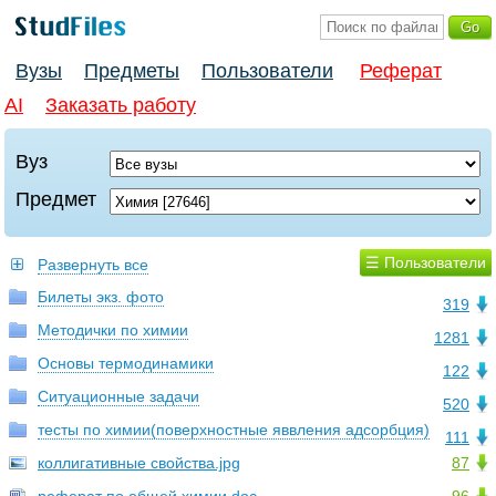
Вузы
Предметы
Пользователи
Реферат
AI
Заказать работу
Вуз
Предмет
☰ Пользователи
Развернуть все
Билеты экз. фото
319
Методички по химии
1281
Основы термодинамики
122
Ситуационные задачи
520
тесты по химии(поверхностные яввления адсорбция)
111
коллигативные свойства.jpg
87