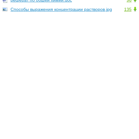
реферат по общей химии.doc
96
Способы выражения концентрации растворов.jpg
135