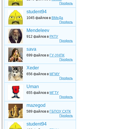
Профиль
student94
1045 файлов в
ВМеДа
Профиль
Mendeleev
912 файлов в
РХТУ
Профиль
sava
699 файлов в
ГУ-УНПК
Профиль
Xeder
656 файлов в
МГМУ
Профиль
Uman
655 файлов в
МГТУ
Профиль
mazegod
589 файлов в
ГБПОУ СХТК
Профиль
student94