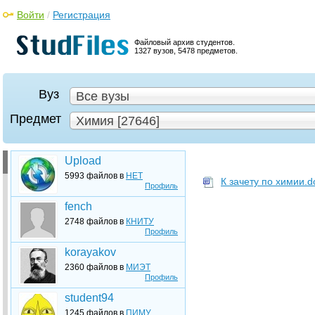
Войти
/
Регистрация
Файловый архив студентов.
1327 вузов, 5478 предметов.
Вуз
Все вузы
Предмет
Химия [27646]
Upload
5993 файлов в
НЕТ
К зачету по химии.d
Профиль
fench
2748 файлов в
КНИТУ
Профиль
korayakov
2360 файлов в
МИЭТ
Профиль
student94
1245 файлов в
ПИМУ