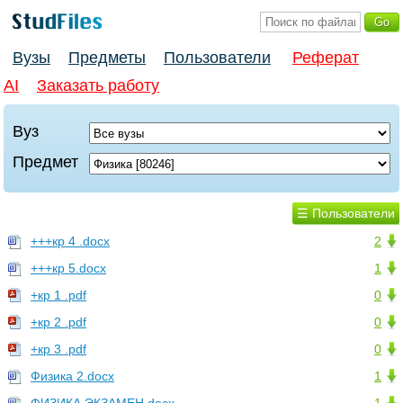
Вузы
Предметы
Пользователи
Реферат
AI
Заказать работу
Вуз
Предмет
☰ Пользователи
+++кр 4 .docx
2
+++кр 5.docx
1
+кр 1 .pdf
0
+кр 2 .pdf
0
+кр 3 .pdf
0
Физика 2.docx
1