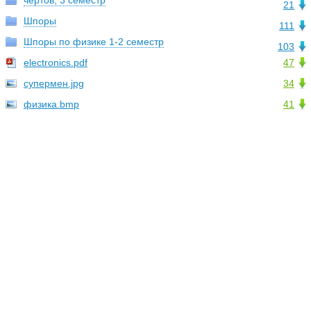
чертов, 3 семестр
21
Шпоры
111
Шпоры по физике 1-2 семестр
103
electronics.pdf
47
супермен.jpg
34
физика.bmp
41