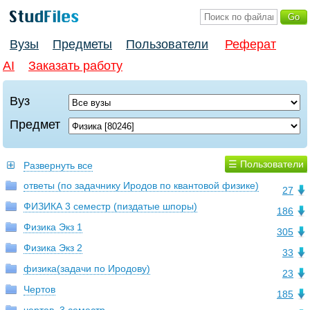
Вузы
Предметы
Пользователи
Реферат
AI
Заказать работу
Вуз
Предмет
☰ Пользователи
Развернуть все
ответы (по задачнику Иродов по квантовой физике)
27
ФИЗИКА 3 семестр (пиздатые шпоры)
186
Физика Экз 1
305
Физика Экз 2
33
физика(задачи по Иродову)
23
Чертов
185