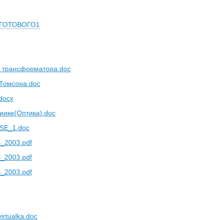
 ГОТОВОГО1
ы трансформатора.doc
Томсона.doc
.docx
иике(Оптика).doc
SE_1.doc
_2003.pdf
_2003.pdf
_2003.pdf
irtualka.doc