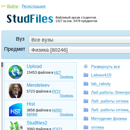
Войти
/
Регистрация
Файловый архив студентов.
1327 вузов, 5478 предметов.
Вуз
Все вузы
Предмет
Физика [80246]
Upload
Развернуть все
15453 файлов в
НЕТ
Labwork10
Профиль
lab_raboty
Mendeleev
5723 файлов в
РХТУ
Лаб работы Электр
Профиль
Лаб. работы оптика
Hist
Лаб. работы оптика
3858 файлов в
НИЯУ
МИФИ
Профиль
Методички физика
Studfiles2
оптика
3060 файлов в
УГАТУ