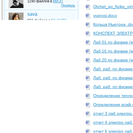
1190 файлов в
МИЭТ
Профиль
Otchet_po_fizike_vir
sava
voprosi.docx
981 файлов в
ГУ-УНПК
Кольца Ньютона .do
Профиль
Upload
КОНСПЕКТ ЭЛЕКТР
888 файлов в
СПбГУТ
Лаб 01 по физике (
Профиль
Лаб 16 по физике (м
Morze
848 файлов в
МТУСИ
Лаб 20 по физике (м
Профиль
Лаб. раб. по физик
student_tipo
Лаб. раб. по физик
834 файлов в
БИТТУ
Профиль
Лаб. раб. по физик
student94
Определение теплоп
834 файлов в
ПИМУ
Профиль
Опредиление коэф.
Studfiles2
отчет 3 лаб электро
828 файлов в
СПбГЭТУ
Профиль
отчет 4 электро лаб
fench
отчет 6 электро лаб