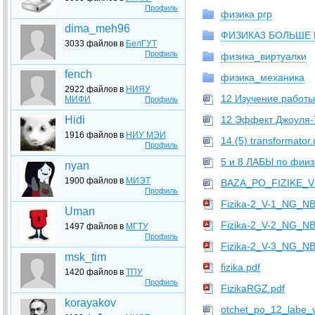
Профиль
физика ргр
dima_meh96
ФИЗИКА3 БОЛЬШЕ
3033 файлов в
БелГУТ
Профиль
физика_виртуалки
fench
физика_механика
2922 файлов в
НИЯУ
12 Изучение работ
МИФИ
Профиль
Hidi
12 Эффект Джоуля-
1916 файлов в
НИУ МЭИ
14 (5) transformator
Профиль
5 и 8 ЛАБЫ по фииз
nyan
1900 файлов в
МИЭТ
BAZA_PO_FIZIKE_V
Профиль
Fizika-2_V-1_NG_NB
Uman
Fizika-2_V-2_NG_NB
1497 файлов в
МГТУ
Профиль
Fizika-2_V-3_NG_NB
msk_tim
fizika.pdf
1420 файлов в
ТПУ
Профиль
FizikaRGZ.pdf
korayakov
otchet_po_12_labe_v