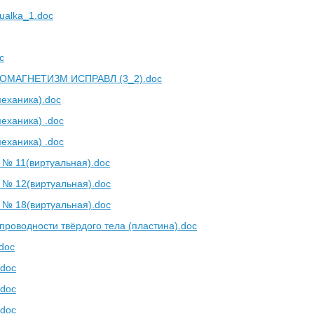
tualka_1.doc
c
ОМАГНЕТИЗМ ИСПРАВЛ (3_2).doc
механика).doc
еханика) .doc
еханика) .doc
е № 11(виртуальная).doc
е № 12(виртуальная).doc
е № 18(виртуальная).doc
роводности твёрдого тела (пластина).doc
doc
.doc
.doc
.doc