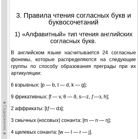
3. Правила чтения согласных букв и
буквосочетаний
1) «Алфавитный» тип чтения английских
согласных букв.
В английском языке насчитывается 24 согласные
фонемы, которые распределяются на следующие
группы по способу об­разования преграды при их
артикуляции:
6 взрывных: [р — b, t — d, k — g];
9 фрикативных: [f — v, θ — ð, s—z, ƒ—з, h];
►Содержание►
2 аффрикаты: [tƒ— dз];
3 смычных (носовых) сонанта: [m — n — η];
4 щелевых сонанта: [w — l — r — j].