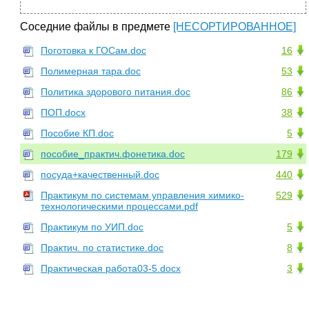
Соседние файлы в предмете
[НЕСОРТИРОВАННОЕ]
Поготовка к ГОСам.doc
16
Полимерная тара.doc
53
Политика здорового питания.doc
86
ПОП.docx
38
Пособие КП.doc
5
пособие_практич.фонетика.doc
179
посуда+качественный.doc
440
Практикум по системам управления химико-
529
технологическими процессами.pdf
Практикум по УИП.doc
5
Практич. по статистике.doc
8
Практическая работа03-5.docx
3