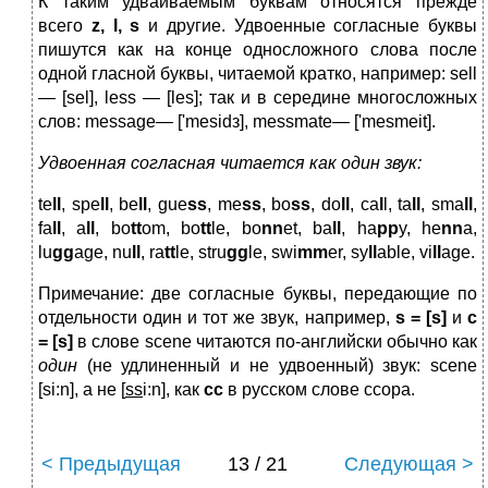
К таким удваиваемым буквам относятся прежде
всего
z
,
l
,
s
и другие. Удвоенные согласные буквы
пишутся как на конце од­носложного слова после
одной гласной буквы, читаемой крат­ко, например: sell
— [sel], less — [les]; так и в середине много­сложных
слов: message— ['mesidз], messmate— ['mesmeit].
Удвоенная согласная читается как один звук:
te
ll
, spe
ll
, be
ll
, gue
ss
, me
ss
, bo
ss
, do
ll
, ca
l
l, ta
ll
, sma
ll
,
fa
ll
, a
ll
, bo
tt
om, bo
tt
le, bo
nn
et, ba
ll
, ha
pp
y, he
nn
a,
lu
gg
age, nu
ll
, ra
tt
le, stru
gg
le, swi
mm
er, sy
ll
able, vi
ll
age.
Примечание: две согласные буквы, передающие по
отдельности один и тот же звук, например,
s
= [
s
]
и
с
= [
s
]
в слове scene читаются по-английски обычно как
один
(не удлиненный и не уд­военный) звук: scene
[si:n], а не [
ss
i:n], как
cc
в русском слове ссора.
< Предыдущая
13 / 21
Следующая >