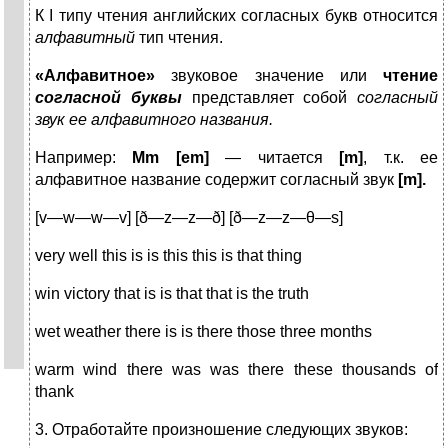
К I типу чтения английских согласных букв относится
алфа­витный
тип чтения.
«Алфавитное»
звуковое значение или
чтение
согласной буквы
представляет собой
согласный
звук ее алфавитного названия.
Например:
Mm
[
em
]
— читается
[
m
]
, т.к. ее
алфавитное на­звание содержит согласный звук
[
m
].
[v—w—w—v] [ð—z—z—ð] [ð—z—z—θ—s]
very well this is is this this is that thing
win victory that is is that that is the truth
wet weather there is is there those three months
warm wind there was was there these thousands of
thank
3. Отработайте произношение следующих звуков: