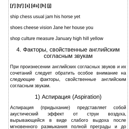
[ƒ] [tƒ] [
з
] [d
з
] [h] [j]
ship chess usual jam his horse yet
shoes cheese vision Jane her house you
shop culture measure January high hill yellow
4. Факторы, свойственные английским
согласным звукам
При произнесении английских согласных звуков и их
сочета­ний следует обратить особое внимание на
следующие факторы, свойственные английским
согласным звукам.
1) Аспирация (Aspiration)
Аспирация (придыхание) представляет собой
акустический эффект от струи воздуха,
вырывающейся в виде слабого выдоха после
мгновенного размыкания полной преграды и до