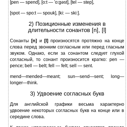
[реn — spend], [o:t — 'o:gəst], [tel — step],
[spot — spo:t — spouk], [ki: — ski:].
2) Позиционные изменения в
длительности сонантов [n], [l]
Сонанты
[
n
]
и
[
l
]
произносятся протяжно на конце
слова пе­ред звонким согласным или перед гласным
звуком. Однако, если за сонантом следует глухой
согласный, то сонант произносится кратко: реn —
реnсе; bell — belt; fell — felt; sell — sent.
mend—mended—meant; sun—send—sent; long—
longer—think.
3) Удвоение согласных букв
Для английской графики весьма характерно
удвоение неко­торых согласных букв на конце или в
середине слова.