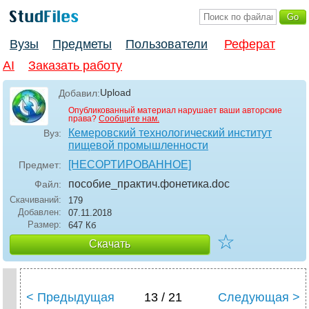
Вузы
Предметы
Пользователи
Реферат
AI
Заказать работу
Upload
Добавил:
Опубликованный материал нарушает ваши авторские
права?
Сообщите нам.
Кемеровский технологический институт
Вуз:
пищевой промышленности
[НЕСОРТИРОВАННОЕ]
Предмет:
пособие_практич.фонетика
.doc
Файл:
Скачиваний:
179
Добавлен:
07.11.2018
Размер:
647 Кб
☆
Скачать
< Предыдущая
13 / 21
Следующая >