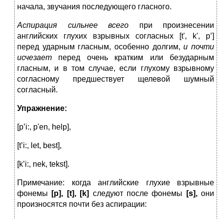
начала, звучания последующего гласного.
Аспирация сильнее всего
при произнесении
английских глухих взрывных согласных [t', k', p’]
перед ударным гласным, особенно долгим,
и почти
исчезает
перед очень кратким или безудар­ным
гласным, и в том случае, если глухому взрывному
согласному предшествует щелевой шумный
согласный.
Упражнение
:
[p’i:, p'en, help],
[t’i:, let, best],
[k’i:, nek, tekst].
Примечание: когда английские глухие взрывные
фонемы
[р], [
t
], [
k
]
следуют после фонемы
[
s
],
они
произносятся почти без ас­пирации: