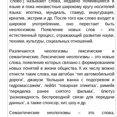
‘слово‘) называют слова, недавно появившиеся в
языке и пока неизвестные широкому кругу носителей
языка: ипотека, мундиаль, гламур, инаугурация,
креатив, экстрим и др. После того как слово входит в
широкое употребление, оно перестает быть
неологизмом. Появление новых слов – это
естественный процесс, отражающий развитие науки,
техники, культуры, социальных отношений.
Различаются неологизмы лексические и
семантические. Лексические неологизмы – это новые
слова, появление которых связано с формированием
новых понятий в жизни общества. К их числу можно
отнести такие слова, как автобан ‘тип автомобиль­ной
дороги’, джакузи ‘большая ванна с подогревом и
гидромассажем’, лейбл ‘товарная этикетка’, римейк
‘передел­ка ранее снятого фильма’, блютуз
‘разновидность беспроводной связи для передачи
данных’, а также спонсор, хит, шоу и др.
Семантические неологизмы – это слова,