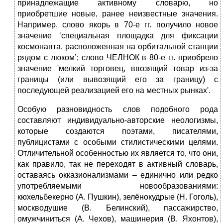
принадлежащие активному словарю, но
приобретшие новые, ранее неизвестные значения.
Например, слово якорь в 70-е гг. получило новое
значение ‘специальная площадка для фиксации
космонавта, расположенная на орбитальной станции
рядом с люком’; слово ЧЕЛНОК в 80-е гг. приобрело
значение 'мелкий тор­говец, ввозящий товар из-за
границы (или вывозящий его за границу) с
последующей реализацией его на местных рынках'.
Особую разновидность слов подобного рода
составляют индивидуально-авторские неологизмы,
которые создаются поэтами, писателями,
публицистами с особыми стилистическими целями.
От­личительной особенностью их является то, что они,
как правило, так не переходят в активный словарь,
оставаясь окказионализмами – единично или редко
употребляемыми новообразованиями:
кюхельбекерно (А. Пушкин), зелёнокудрые (Н. Гоголь),
москводушие (В. Белинский), пассажирство,
омужчиниться (А. Чехов), машинерия (В. Яхонтов),