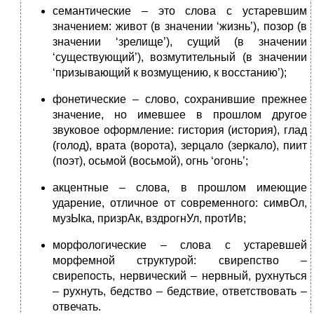
семантические – это слова с устаревшим
значением: живот (в значении ‘жизнь’), позор (в
значении ‘зрелище’), сущий (в значении
‘существующий’), возмутительный (в значении
‘призывающий к возмущению, к восстанию’);
фонетические – слово, сохранившие прежнее
значение, но имевшее в прошлом другое
звуковое оформление: гистория (история), глад
(голод), врата (ворота), зерцало (зеркало), пиит
(поэт), осьмой (восьмой), огнь ‘огонь’;
акцентные – слова, в прошлом имеющие
ударение, отличное от современного: симвОл,
музЫка, призрАк, вздрогнУл, протИв;
морфологические – слова с устаревшей
морфемной структурой: свирепство –
свирепость, нервический – нервный, рухнуться
– рухнуть, бедство – бедствие, ответствовать –
отвечать.