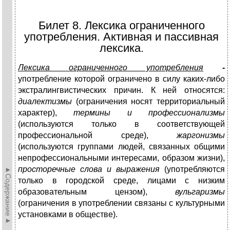
Билет 8. Лексика ограниченного
употребления. Активная и пассивная
лексика.
Лексика ограниченного употребления
-
употребление которой ограничено в силу каких-либо
экстралингвистических причин. К ней относятся:
диалектизмы
(ограничения носят территориальный
характер),
термины и профессионализмы
(используются только в соответствующей
профессиональной среде),
жаргонизмы
(используются группами людей, связанных общими
непрофессиональными интересами, образом жизни),
просторечные слова и выражения
(употребляются
►Содержание►
только в городской среде, лицами с низким
образовательным цензом),
вульгаризмы
(ограничения в употреблении связаны с культурными
установками в обществе).