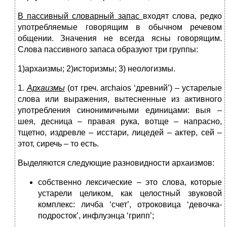
В пассивный словарный запас
входят слова, редко
употребляемые говорящим в обычном речевом
общении. Значения не всегда ясны говорящим.
Слова пассивного запаса образуют три группы:
1)архаизмы; 2)историзмы; 3) неологизмы.
1
.
Архаизмы
(от греч. archaios ‘древний’) – устарелые
слова или выражения, вытесненные из активного
употребления синонимичными единицами: выя –
шея, десница – правая рука, вотще – напрасно,
тщетно, издревле – исстари, лицедей – актер, сей –
этот, сиречь – то есть.
Выделяются следующие разновидности архаизмов:
собственно лексические – это слова, которые
устарели целиком, как целостный звуковой
комплекс: личба ‘счет’, отроковица ‘девочка-
подросток’, инфлуэнца ‘грипп’;