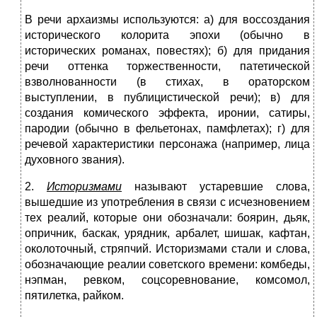
В речи архаизмы используются: а) для воссоздания
исторического колорита эпохи (обычно в
исторических романах, повестях); б) для придания
речи оттенка торжественности, патетической
взволнованности (в стихах, в ораторском
выступлении, в публицистической речи); в) для
создания комического эффекта, иронии, сатиры,
пародии (обычно в фельетонах, памфлетах); г) для
речевой характеристики персонажа (например, лица
духовного звания).
2.
Историзмами
называют устаревшие слова,
вышедшие из употребления в связи с исчезновением
тех реалий, которые они обозначали: боярин, дьяк,
опричник, баскак, урядник, арбалет, шишак, кафтан,
околоточный, стряпчий. Историзмами стали и слова,
обозначающие реалии советского времени: комбеды,
нэпман, ревком, соцсоревнование, комсомол,
пятилетка, райком.