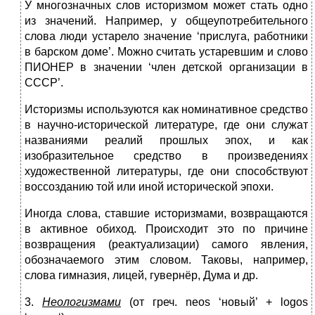
У многозначных слов историзмом может стать одно
из значений. Например, у общеупотребительного
слова люди устарело значение ‘прислуга, работники
в барском доме’. Можно считать устаревшим и слово
ПИОНЕР в значении ‘член детской организации в
СССР’.
Историзмы используются как номинативное средство
в научно-исторической литературе, где они служат
названиями реалий прошлых эпох, и как
изобразительное средство в произведениях
художественной литературы, где они способствуют
воссозданию той или иной исторической эпохи.
Иногда слова, ставшие историзмами, возвращаются
в ак­тивное обиход. Происходит это по причине
возвращения (реактуализации) самого явления,
обозначаемого этим словом. Таковы, например,
слова гимназия, лицей, гувернёр, Дума и др.
3.
Неологизмами
(от греч. neos ‘новый’ + logos