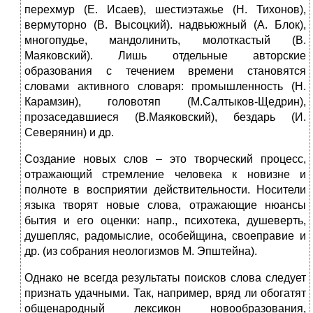
перехмур (Е. Исаев), шестиэтажье (Н. Тихонов),
вермуторно (В. Высоцкий). надвьюжный (А. Блок),
многопудье, мандолинить, молоткастый (В.
Маяковский). Лишь отдельные авторские
образования с течением вре­мени становятся
словами активного словаря: промышленность (Н.
Карамзин), головотяп (М.Салтыков-Щедрин),
прозаседавшиеся (В.Ма­яковский), бездарь (И.
Северянин) и др.
Создание новых слов – это творческий процесс,
отражающий стремление человека к новизне и
полноте в восприятии действительности. Носители
языка творят новые слова, отражающие нюансы
бытия и его оценки: напр., психотека, душеверть,
душепляс, радомыслие, особейщина, своеправие и
др. (из собрания неологизмов М. Эпштейна).
Однако не всегда результаты поисков слова следует
признать удачными. Так, например, вряд ли обогатят
общенародный лексикон новообразования,