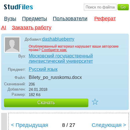
Вузы
Предметы
Пользователи
Реферат
AI
Заказать работу
dashablueberry
Добавил:
Опубликованный материал нарушает ваши авторские
права?
Сообщите нам.
Московский государственный
Вуз:
лингвистический университет
Русский язык
Предмет:
Bilety_po_russkomu
.docx
Файл:
Скачиваний:
206
Добавлен:
24.01.2018
Размер:
182 Кб
☆
Скачать
< Предыдущая
8 / 27
Следующая >