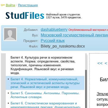
Войти
/
Регистрация
Файловый архив студентов.
1327 вузов, 5478 предметов.
•
Билет 2. Современный русский
национальный язык и его стратификация.
dashablueberry
Добавил:
Опубликованный материал 
Русский литературный язык как высшая
Московский государственный лингви
Вуз:
форма существования. Современная
Русский язык
Предмет:
речевая ситуация.
Bilety_po_russkomu
.docx
Файл:
•
Билет 3. Язык и речь. Речевая культура и
культура речи. Типы речевой культуры.
Билет 4. Культура речи в нормативном
аспекте. Норма: определение, свойства,
<<
<
типология, причины изменения.
Кодификация. Языковой вкус и речевая
мода.
Бил
•
Билет 4. Нормативный, коммуникативный,
этический и эстетический аспекты культуры
речи. Языковой вкус и речевая мода.
•
Билет 5. Синонимы. Антонимы. Паронимы.
Этиче
Аспектные словари.
ситуа
•
Билет 6. Стилистически маркированная и
вопро
немаркированная лексика: функционально-