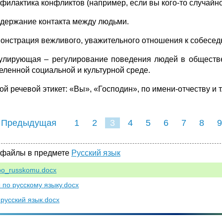
офилактика конфликтов (например, если вы кого-то случайно
ддержание контакта между людьми.
монстрация вежливого, уважительного отношения к собеседн
гулирующая – регулирование поведения людей в обществе
еленной социальной и куль­турной среде.
й речевой этикет: «Вы», «Господин», по имени-отчеству и т.
 Предыдущая
1
2
3
4
5
6
7
8
9
16
17
18
19
20
21
 файлы в предмете
Русский язык
_po_russkomu.docx
 по русскому языку.docx
 русский язык.docx