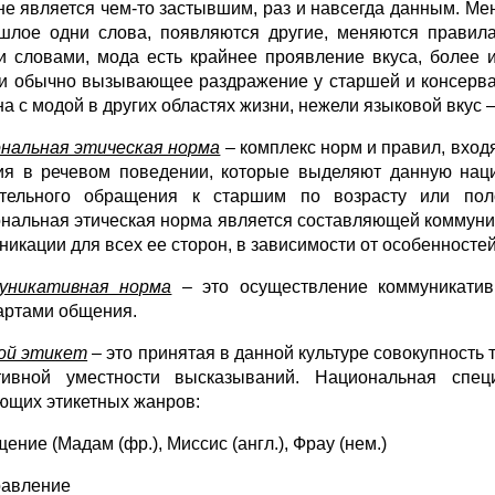
не является чем-то застывшим, раз и навсегда данным. Мен
шлое одни слова, появляются другие, меняются правила
 словами, мода есть крайнее проявление вкуса, более 
 и обычно вызывающее раздражение у старшей и консерва
на с модой в других областях жизни, нежели языковой вкус 
нальная этическая норма
–
комплекс норм и правил, вход
ия в речевом поведении, которые выделяют данную нац
тельного обращения к старшим по возрасту или пол
нальная этическая норма является составляющей коммуни
­никации для всех ее сторон, в зависимости от особенносте
уникативная норма
– это осуществление коммуникатив
артами общения.
ой этикет
– это принятая в данной культуре совокупность 
тивной уместности высказываний. Национальная спец
ющих этикетных жанров:
ение (Мадам (фр.), Миссис (англ.), Фрау (нем.)
равление