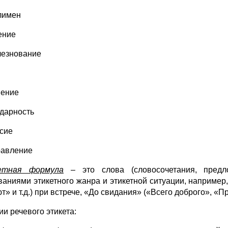
лимен
ение
лезнование
нение
одарность
асие
равление
етная формула
– это слова (словосочетания, предло
ваниями этикетного жанра и этикетной ситуации, например
» и т.д.) при встрече, «До свидания» («Всего доброго», «Пр
ии речевого этикета: