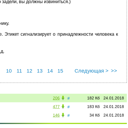
 задели, вы должны извиниться.)
ику.
. Этикет сигнализирует о принадлежности человека к
д.
10
11
12
13
14
15
Следующая >
>>
22
23
24
25
206
182 Кб
24.01.2018
#
477
183 Кб
24.01.2018
#
146
34 Кб
24.01.2018
#