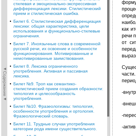
форму
стилевая и эмоционально-экспрессивная
дифференциация лексики. Стилистический
проце
прием и стилистическая ошибка.
опред
•
Билет 6. Стилистическая дифференциация
наибо
лексики: общая характеристика, цели
как и
использования и функционально-стилевые
речи 
ограничения.
от си
•
Билет 7. Иноязычные слова в современной
русской речи, их освоение и особенности
перед
функционирования. Мотивированные и
выраз
немотивированные заимствования.
•
Билет 8. Лексика ограниченного
Сущес
◄Содержание◄
употребления. Активная и пассивная
части
лексика.
перио
•
Билет №9. Троп как семантико-
стилистический прием создания образности:
-внут
типология и целесообразность
употребления.
-внеш
•
Билет №10. Фразеологизмы: типология,
особенности употребления и ортология.
-пере
Фразеологический словарь.
•
Билет 11. Трудные случаи употребления
-акти
категории рода имени существительного.