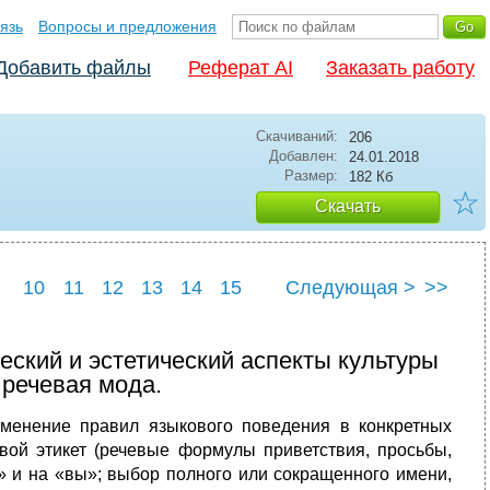
язь
Вопросы и предложения
Добавить файлы
Реферат AI
Заказать работу
Скачиваний:
206
Добавлен:
24.01.2018
Размер:
182 Кб
☆
Скачать
10
11
12
13
14
15
Следующая >
>>
22
23
24
25
еский и эстетический аспекты культуры
 речевая мода.
менение правил языкового поведения в конкретных
вой этикет (речевые формулы приветствия, просьбы,
ы» и на «вы»; выбор полного или сокращенного имени,