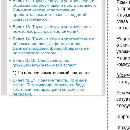
•
Билет 12. Трудные случаи употребления и
Язык 
образования форм имени прилагательного.
в про
Синонимическое использование
прилагательных и косвенных падежей
Иными
существительного.
глаза
•
Билет 13. Трудные случаи употребления
связа
некоторых разрядов местоимений.
Нацио
•
Билет 14. Трудные случаи употребления и
образования личных форм глагола.
отлич
Варианты видовых форм. Возвратные и
уважи
невозвратные глаголы.
Нацио
•
Билет № 15: Словосочетание:
комму
функционально-языковой аспект
1) По степени семантической слитности:
*Комм
•
Билет № 17. Понятие текста. Признаки
станд
текста. Тематическая структура. Виды
текстовой информации и способы ее
Речев
передачи.
ситуа
•
Билет 18. Композиция текста. Структурные
следу
элементы текста. Принципы разработки
содержания. Типичные недостатки
композиции и их исправление.
-обращ
•
Билет 19. Сферы общения и
-позд
функциональные разновидности