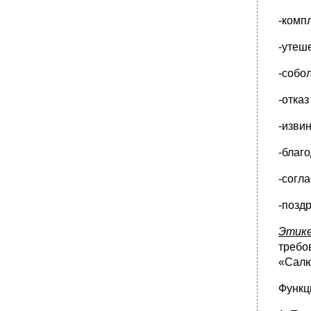
современного русского литературного
языка. Вопрос о месте художественной
-комп
литературы и разговорной речи в теории
стилей.
-утеш
•
Стили художественной литературы
-собо
•
Билет 20. Официально-деловой стиль, его
подстили и жанры, основные языковые
особенности
-отказ
•
Билет 21. Научный стиль, его подстили и
-изви
жанры, основные языковые особенности
Билет 22. Специфика письменных жанров
-благ
научного стиля.
•
Билет 24. Понятие текста. Признаки текста.
-согл
Виды текстовой информации и способы ее
передачи.
-позд
•
Билет 25. Композиция текста. Структурные
элементы текста. Типичные недостатки
Этик
композиции и их исправление.
требо
•
Билет 26. Риторика как наука об искусстве
«Салют
речи и способах речевого воздействия.
Основные законы риторики. Роды и виды
красноречия. Подготовка выступления.
Функц
Основные законы риторики.