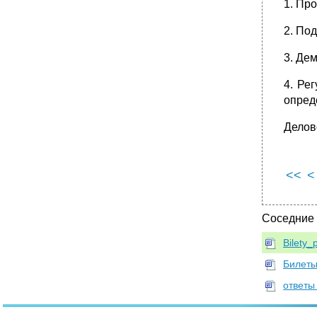
1. Пр
•
Переходим к рассмотрению риторического
канона.
2. По
•
Билет 29. Понятие спора. Виды споров.
Стратегии и тактики в споре. Аргументация
3. Де
и нейтрализация аргументов противника.
•
Билет 30. Основные полемические приемы.
4. Ре
Позволительные и непозволительные
опред
уловки в споре.
Делово
<<
<
Соседние
Bilety
Билеты
ответы