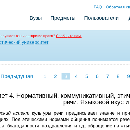
FAQ
Обратная св
Вузы
Предметы
Пользователи
нарушает ваши авторские права?
Сообщите нам.
стический университет
 Предыдущая
1
2
3
4
5
6
7
8
9
16
17
18
19
20
21
ет 4. Нормативный, коммуникативный, этич
речи. Языковой вкус и
ский аспект
культуры речи предписывает знание и при
циях. Под этическими нормами общения понимается рече
са, благодарности, поздравления и т.д.; обращение на «т