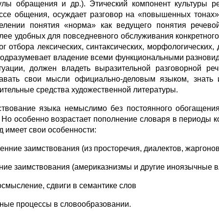
лы обращения и др.). Этический компонент культуры ре
ссе общения, осуждает разговор на «повышенных тонах
елении понятия «норма» как ведущего понятия речево
лее удобных для повседневного обслуживания конкретного
тог отбора лексических, синтаксических, морфологических,
подразумевает владение всеми функциональными разновид
туации, должен владеть выразительной разговорной ре
авать свои мысли официально-деловым языком, знать и
ительные средства художественной литературы.
твование языка немыслимо без постоянного обогащения,
. Но особенно возрастает пополнение словаря в периоды 
д имеет свои особенности:
ренние заимствования (из просторечия, диалектов, жаргонов
ние заимствования (америказнизмы и другие иноязычные в
осмысление, сдвиги в семантике слов
вные процессы в словообразовании.