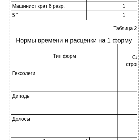
Машинист крат 6 разр.
1
5 "
1
Таблица 2
Нормы времени и расценки на 1 форму
Тип форм
Сл
строи
Гексолеги
2
Диподы
0
0
Долосы
0
0