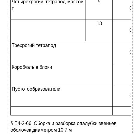
Четырехрогий тетрапод массой,
5
0
т
0-
13
1
0-
Трехрогий тетрапод
0
0-
Коробчатые блоки
3
Пустотообразователи
0
0-
§ Е4-2-66. Сборка и разборка опалубки звеньев
оболочек диаметром 10,7 м