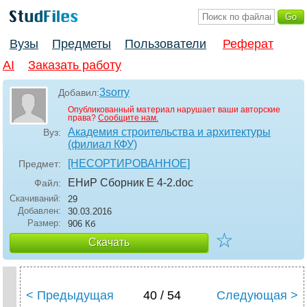
Вузы
Предметы
Пользователи
Реферат
AI
Заказать работу
3sorry
Добавил:
Опубликованный материал нарушает ваши авторские
права?
Сообщите нам.
Академия строительства и архитектуры
Вуз:
(филиал КФУ)
[НЕСОРТИРОВАННОЕ]
Предмет:
ЕНиР Сборник Е 4-2
.doc
Файл:
Скачиваний:
29
Добавлен:
30.03.2016
Размер:
906 Кб
☆
Скачать
< Предыдущая
40 / 54
Следующая >