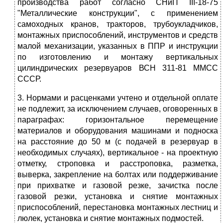
производства работ согласно СНиП III-18-75
"Металлические конструкции", с применением
самоходных кранов, тракторов, трубоукладчиков,
монтажных приспособлений, инструментов и средств
малой механизации, указанных в ППР и инструкции
по изготовлению и монтажу вертикальных
цилиндрических резервуаров ВСН 311-81 ММСС
СССР.
3. Нормами и расценками учтено и отдельной оплате
не подлежит, за исключением случаев, оговоренных в
параграфах: горизонтальное перемещение
материалов и оборудования машинами и подноска
на расстояние до 50 м (с подачей в резервуар в
необходимых случаях), вертикальное - на проектную
отметку, строповка и расстроповка, разметка,
выверка, закрепление на болтах или поддерживание
при прихватке и газовой резке, зачистка после
газовой резки, установка и снятие монтажных
приспособлений, перестановка монтажных лестниц и
люлек, установка и снятие монтажных подмостей.