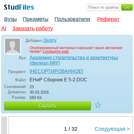
Вузы
Предметы
Пользователи
Реферат
AI
Заказать работу
3sorry
Добавил:
Опубликованный материал нарушает ваши авторские
права?
Сообщите нам.
Академия строительства и архитектуры
Вуз:
(филиал КФУ)
[НЕСОРТИРОВАННОЕ]
Предмет:
ЕНиР Сборник Е 5-2
.DOC
Файл:
Скачиваний:
23
Добавлен:
30.03.2016
Размер:
583 Кб
☆
Скачать
1 / 32
Следующая >