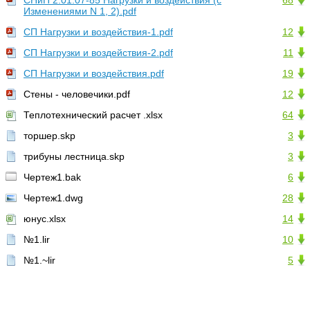
СНиП 2.01.07-85 Нагрузки и воздействия (с
68
Изменениями N 1, 2).pdf
СП Нагрузки и воздействия-1.pdf
12
СП Нагрузки и воздействия-2.pdf
11
СП Нагрузки и воздействия.pdf
19
Стены - человечики.pdf
12
Теплотехнический расчет .xlsx
64
торшер.skp
3
трибуны лестница.skp
3
Чертеж1.bak
6
Чертеж1.dwg
28
юнус.xlsx
14
№1.lir
10
№1.~lir
5