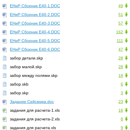
ЕНиР Сборник Е40-1.DOC
49
ЕНиР Сборник Е40-2.DOC
51
ЕНиР Сборник Е40-3.DOC
57
ЕНиР Сборник Е40-4.DOC
162
ЕНиР Сборник Е40-5.DOC
111
ЕНиР Сборник Е40-6.DOC
47
забор детали.skp
28
забор малой.skp
28
забор между полями.skp
18
забор.skb
6
забор.skp
3
Задание Сейсмика.doc
23
задания для расчета-1.xls
16
задания для расчета-2.xls
8
задания для расчета.xls
9