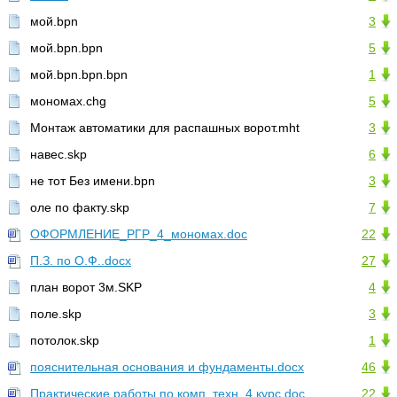
мой.bpn
3
мой.bpn.bpn
5
мой.bpn.bpn.bpn
1
мономах.chg
5
Монтаж автоматики для распашных ворот.mht
3
навес.skp
6
не тот Без имени.bpn
3
оле по факту.skp
7
ОФОРМЛЕНИЕ_РГР_4_мономах.doc
22
П.З. по О.Ф..docx
27
план ворот 3м.SKP
4
поле.skp
3
потолок.skp
1
пояснительная основания и фундаменты.docx
46
Практические работы по комп. техн. 4 курс.doc
22