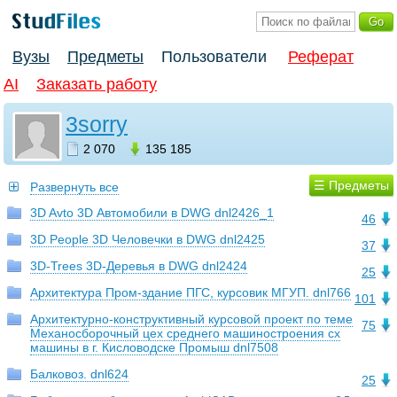
Вузы
Предметы
Пользователи
Реферат
AI
Заказать работу
3sorry
2 070
135 185
☰ Предметы
Развернуть все
3D Avto 3D Автомобили в DWG dnl2426_1
46
3D People 3D Человечки в DWG dnl2425
37
3D-Trees 3D-Деревья в DWG dnl2424
25
Архитектура Пром-здание ПГС, курсовик МГУП. dnl766
101
Архитектурно-конструктивный курсовой проект по теме
75
Механосборочный цех среднего машиностроения сх
машины в г. Кисловодске Промыш dnl7508
Балковоз. dnl624
25