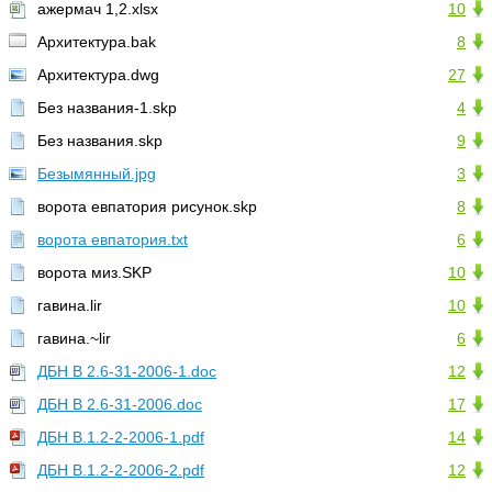
ажермач 1,2.xlsx
10
Архитектура.bak
8
Архитектура.dwg
27
Без названия-1.skp
4
Без названия.skp
9
Безымянный.jpg
3
ворота евпатория рисунок.skp
8
ворота евпатория.txt
6
ворота миз.SKP
10
гавина.lir
10
гавина.~lir
6
ДБН В 2.6-31-2006-1.doc
12
ДБН В 2.6-31-2006.doc
17
ДБН В.1.2-2-2006-1.pdf
14
ДБН В.1.2-2-2006-2.pdf
12