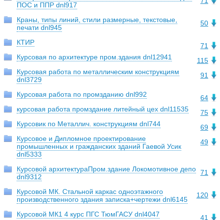
71
ПОС и ППР dnl917
Краны, типы линий, стили размерные, текстовые,
50
печати dnl945
КТИР
71
Курсовая по архитектуре пром.здания dnl12941
115
Курсовая работа по металлическим конструкциям
91
dnl3729
Курсовая работа по промзданию dnl992
64
курсовая работа промздание литейный цех dnl11535
75
Курсовик по Металлич. конструкциям dnl744
69
Курсовое и Дипломное проектирование
49
промышленных и гражданских зданий Гаевой Усик
dnl5333
Курсовой архитектураПром.здание Локомотивное депо
71
dnl9312
Курсовой МК. Стальной каркас одноэтажного
120
производственного здания записка+чертежи dnl6145
Курсовой МК1 4 курс ПГС ТюмГАСУ dnl4047
41