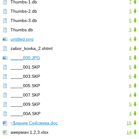
Thumbs-1.db
7
Thumbs-2.db
3
Thumbs-3.db
5
Thumbs.db
3
untitled.png
4
zabor_kovka_2.shtml
4
_____000.JPG
8
_____001.SKP
5
_____003.SKP
6
_____005.SKP
6
_____007.SKP
4
_____009.SKP
5
_____00A.SKP
4
~$дание Сейсмика.doc
15
ажермач 1,2,3.xlsx
14