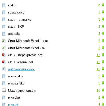
к.skp
4
крыша.skp
3
кухня план.skp
3
кухня.SKP
5
лест.skp
5
Лист Microsoft Excel-1.xlsx
9
Лист Microsoft Excel.xlsx
8
ЛИСТ-перекрытие.pdf
17
ЛИСТ-стены.pdf
10
лр1сейсмика.doc
16
мама.skp
3
мама2.skp
3
Маша архикад.pln
15
миз.skp
2
миз.txt
3