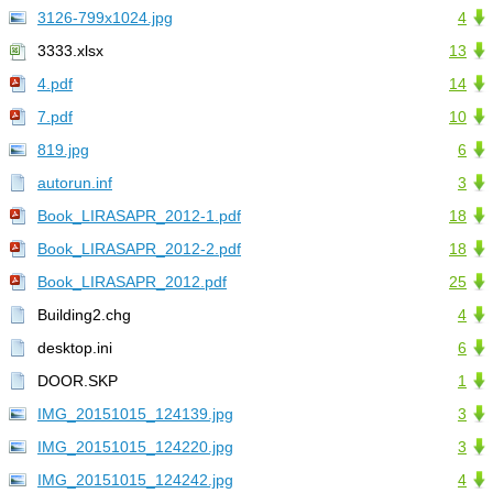
3126-799x1024.jpg
4
3333.xlsx
13
4.pdf
14
7.pdf
10
819.jpg
6
autorun.inf
3
Book_LIRASAPR_2012-1.pdf
18
Book_LIRASAPR_2012-2.pdf
18
Book_LIRASAPR_2012.pdf
25
Building2.chg
4
desktop.ini
6
DOOR.SKP
1
IMG_20151015_124139.jpg
3
IMG_20151015_124220.jpg
3
IMG_20151015_124242.jpg
4