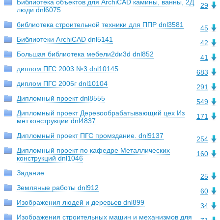
Библиотека объектов для ArchiCAD камины, ванны, 2Д
29
люди dnl6075
библиотека строительной техники для ППР dnl3581
45
Библиотеки ArchiCAD dnl5141
42
Большая библиотека мебели2dи3d dnl852
41
диплом ПГС 2003 №3 dnl10145
683
диплом ПГС 2005г dnl10104
291
Дипломный проект dnl8555
549
Дипломный проект Деревообрабатывающий цеx Из
171
мет.конструкции dnl4837
Дипломный проект ПГС промздание. dnl9137
254
Дипломный проект по кафедре Металлических
160
конструкций dnl1046
Задание
25
Земляные работы dnl912
60
Изображения людей и деревьев dnl899
34
Изображения строительных машин и механизмов для