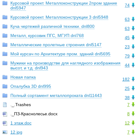
Курсовой проект. Металлоконструкции 2пром здание
74
dnl5947
Курсовой проект. Металлоконструкции 3 dnl5948
63
Куча чертежей различной техники. dnl800
63
Металл, курсовик ПГС, МГУП dnl768
45
Металлические пролетные строения dnl5147
23
Мой курсач по Архитектуре пром. зданий dnl5695
79
Мужики на производстве для наглядного изображения
44
высот, и т.д. dnl943
Новая папка
182
Опалубка 3D dnl995
25
Полный сортамент металлопроката dnl11443
38
._.Trashes
7
._ПЗ-Краснолесье.docx
8
1 этаж.doc
12
12.jpg
7