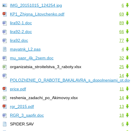
IMG_20151015_124254.jpg
6
KP1_Zhigna_Litovchenko.pdf
69
lira92-1.doc
89
lira92-2.doc
66
lira92.doc
77
mayatnk_L2.pas
4
mu_sapr_4k_2sem.doc
32
organizatsia_stroitelstva_3_raboty.xlsx
25
14
POLOZhENIE_O_RABOTE_BAKALAVRA_s_dopolneniami_ot.do
price.pdf
11
reshenia_zadachi_po_Akimovoy.xlsx
14
rgr_2015.pdf
13
RGR_3_sapfir.doc
18
SPIDER.SAV
6