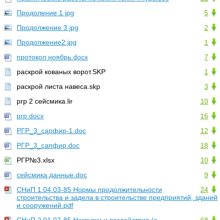
Продоление 1.jpg
5
Продолжение 3.jpg
2
Продолжение2.jpg
1
протокол ноябрь.docx
7
раскрой кованых ворот.SKP
1
раскрой листа навеса.skp
3
ргр 2 сейсмика.lir
10
ргр.docx
16
РГР_3_сапфир-1.doc
12
РГР_3_сапфир.doc
18
РГР№3.xlsx
10
сейсмика данные.doc
9
СНиП 1.04.03-85 Нормы продолжительности
24
строительства и задела в строительстве предприятий, зданий
и сооружений.pdf