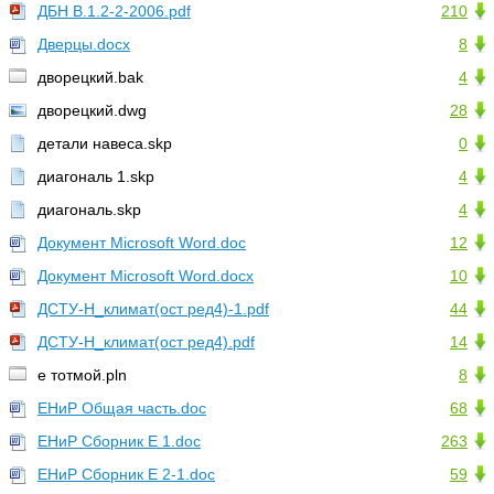
ДБН В.1.2-2-2006.pdf
210
Дверцы.docx
8
дворецкий.bak
4
дворецкий.dwg
28
детали навеса.skp
0
диагональ 1.skp
4
диагональ.skp
4
Документ Microsoft Word.doc
12
Документ Microsoft Word.docx
10
ДСТУ-Н_климат(ост ред4)-1.pdf
44
ДСТУ-Н_климат(ост ред4).pdf
14
е тотмой.pln
8
ЕНиР Общая часть.doc
68
ЕНиР Сборник Е 1.doc
263
ЕНиР Сборник Е 2-1.doc
59