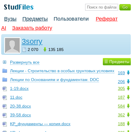
Вузы
Предметы
Пользователи
Реферат
AI
Заказать работу
3sorry
2 070
135 185
☰ Предметы
Развернуть все
Лекции - Строительство в особых грунтовых условиях
169
Лекции по Основаниям и фундаментам. DOC
206
1-19.docx
305
11.doc
187
20-38.docx
584
39-58.docx
362
KP_фундаменты — копия.docx
188