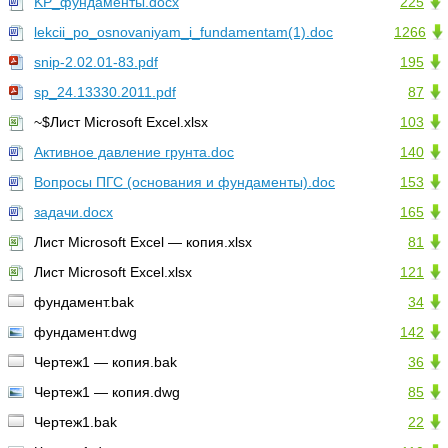
KP_фундаменты.docx
225
lekcii_po_osnovaniyam_i_fundamentam(1).doc
1266
snip-2.02.01-83.pdf
195
sp_24.13330.2011.pdf
87
~$Лист Microsoft Excel.xlsx
103
Активное давление грунта.doc
140
Вопросы ПГС (основания и фундаменты).doc
153
задачи.docx
165
Лист Microsoft Excel — копия.xlsx
81
Лист Microsoft Excel.xlsx
121
фундамент.bak
34
фундамент.dwg
142
Чертеж1 — копия.bak
36
Чертеж1 — копия.dwg
85
Чертеж1.bak
22