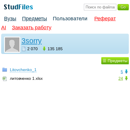
Вузы
Предметы
Пользователи
Реферат
AI
Заказать работу
3sorry
2 070
135 185
☰ Предметы
Litovchenko_1
5
литовченко 1.xlsx
24