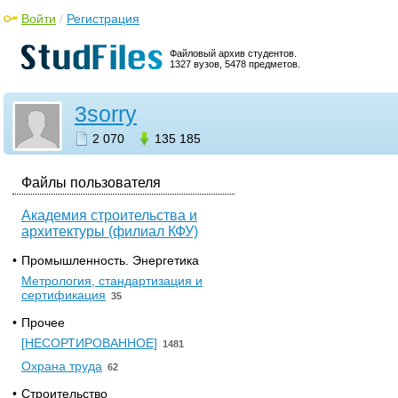
Войти
/
Регистрация
Файловый архив студентов.
1327 вузов, 5478 предметов.
3sorry
2 070
135 185
Файлы пользователя
Академия строительства и
архитектуры (филиал КФУ)
•
Промышленность. Энергетика
Метрология, стандартизация и
сертификация
35
•
Прочее
[НЕСОРТИРОВАННОЕ]
1481
Охрана труда
62
•
Строительство