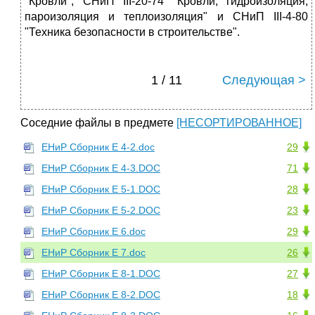
"Кровли"; СНиП III-20-74 "Кровли, гидроизоляция,
пароизоляция и теплоизоляция" и СНиП III-4-80
"Техника безопасности в строительстве".
1 / 11
Следующая >
Соседние файлы в предмете
[НЕСОРТИРОВАННОЕ]
ЕНиР Сборник Е 4-2.doc
29
ЕНиР Сборник Е 4-3.DOC
71
ЕНиР Сборник Е 5-1.DOC
28
ЕНиР Сборник Е 5-2.DOC
23
ЕНиР Сборник Е 6.doc
29
ЕНиР Сборник Е 7.doc
26
ЕНиР Сборник Е 8-1.DOC
27
ЕНиР Сборник Е 8-2.DOC
18