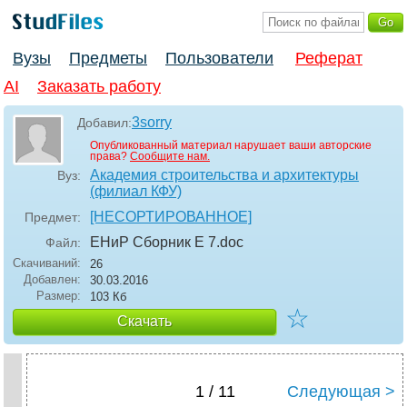
Вузы
Предметы
Пользователи
Реферат
AI
Заказать работу
3sorry
Добавил:
Опубликованный материал нарушает ваши авторские
права?
Сообщите нам.
Академия строительства и архитектуры
Вуз:
(филиал КФУ)
[НЕСОРТИРОВАННОЕ]
Предмет:
ЕНиР Сборник Е 7
.doc
Файл:
Скачиваний:
26
Добавлен:
30.03.2016
Размер:
103 Кб
☆
Скачать
1 / 11
Следующая >