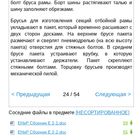
болт бруса рамы. Борт шины растягивают талью и
шину заполняют обрезками.
Брусья для изготовления секций отбойной рамы
укладывают в пакет, который временно расшивают с
двух сторон досками. На верхнем брусе пакета
размечают и сверлят пневмодрелью (на всю высоту
пакета) отверстия для стяжных болтов. В среднем
брусе пакета устраивают врубку, в которую
устанавливают держатели. Пакет скрепляют
стяжными болтами. Торцовку брусьев производят
механической пилой.
< Предыдущая
24 / 54
Следующая >
Соседние файлы в предмете
[НЕСОРТИРОВАННОЕ]
ЕНиР Сборник Е 2-1.doc
59
ЕНиР Сборник Е 2-2.doc
55