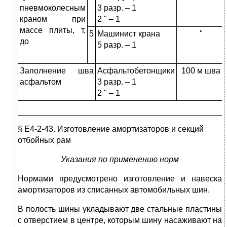
пневмоколесным
3 разр. – 1
краном при
2 " – 1
массе плиты, т,
5
Машинист крана
"
до
5 разр. – 1
Заполнение шва
Асфальтобетонщики
100 м шва
асфальтом
3 разр. – 1
2 " – 1
§ Е4-2-43. Изготовление амортизаторов и секций
отбойных рам
Указания по применению норм
Нормами предусмотрено изготовление и навеска
амортизаторов из списанных автомобильных шин.
В полость шины укладывают две стальные пластины
с отверстием в центре, которым шину насаживают на