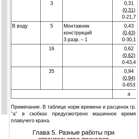
3
0,31
(0,31)
0-21,7
В воду
5
Монтажник
0,43
конструкций
(0,43)
3 разр. – 1
0-30,1
16
0,62
(0,62)
0-43,4
35
0,94
(0,94)
0-653
а
Примечание. В таблице норм времени и расценок гр.
"а" в скобках предусмотрено машинное время
плавучего крана.
Глава 5. Разные работы при