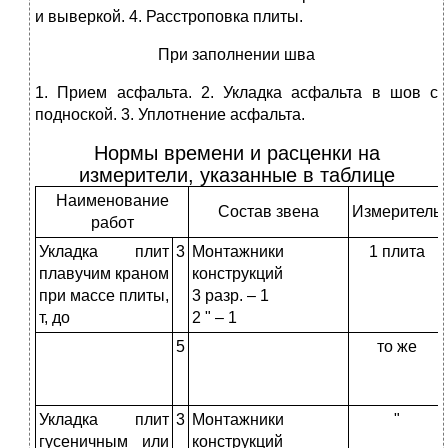
и выверкой. 4. Расстроповка плиты.
При заполнении шва
1. Прием асфальта. 2. Укладка асфальта в шов с
подноской. 3. Уплотнение асфальта.
Нормы времени и расценки на
измерители, указанные в таблице
Наименование
Состав звена
Измеритель
работ
Укладка плит
3
Монтажники
1 плита
плавучим краном
конструкций
при массе плиты,
3 разр. – 1
т, до
2 " – 1
5
то же
Укладка плит
3
Монтажники
"
гусеничным или
конструкций