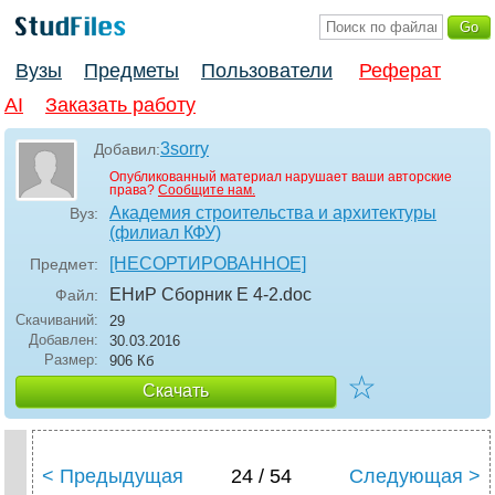
Вузы
Предметы
Пользователи
Реферат
AI
Заказать работу
3sorry
Добавил:
Опубликованный материал нарушает ваши авторские
права?
Сообщите нам.
Академия строительства и архитектуры
Вуз:
(филиал КФУ)
[НЕСОРТИРОВАННОЕ]
Предмет:
ЕНиР Сборник Е 4-2
.doc
Файл:
Скачиваний:
29
Добавлен:
30.03.2016
Размер:
906 Кб
☆
Скачать
< Предыдущая
24 / 54
Следующая >