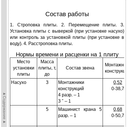
Состав работы
1. Строповка плиты. 2. Перемещение плиты. 3.
Установка плиты с выверкой (при установке насухо)
или контроль за установкой плиты (при установке в
воду). 4. Расстроповка плиты.
Нормы времени и расценки на 1 плиту
Место
Масса
Монтажни
установки
плиты, т,
Состав звена
конструкц
плиты
до
Насухо
3
Монтажники
0,52
конструкций
0-38,7
►Содержание►
4 разр. – 1
3 " – 1
5
Машинист крана 5
0,68
разр. – 1
0-50,7