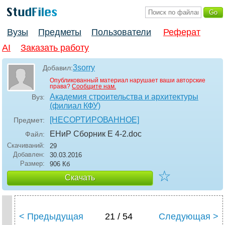
Вузы
Предметы
Пользователи
Реферат
AI
Заказать работу
3sorry
Добавил:
Опубликованный материал нарушает ваши авторские
права?
Сообщите нам.
Академия строительства и архитектуры
Вуз:
(филиал КФУ)
[НЕСОРТИРОВАННОЕ]
Предмет:
ЕНиР Сборник Е 4-2
.doc
Файл:
Скачиваний:
29
Добавлен:
30.03.2016
Размер:
906 Кб
☆
Скачать
< Предыдущая
21 / 54
Следующая >