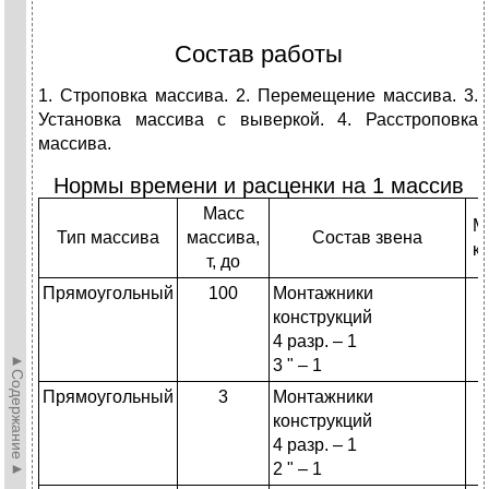
Состав работы
1. Строповка массива. 2. Перемещение массива. 3.
Установка массива с выверкой. 4. Расстроповка
массива.
Нормы времени и расценки на 1 массив
Масс
М
Тип массива
массива,
Состав звена
к
т, до
Прямоугольный
100
Монтажники
конструкций
4 разр. – 1
►Содержание►
3 " – 1
Прямоугольный
3
Монтажники
конструкций
4 разр. – 1
2 " – 1