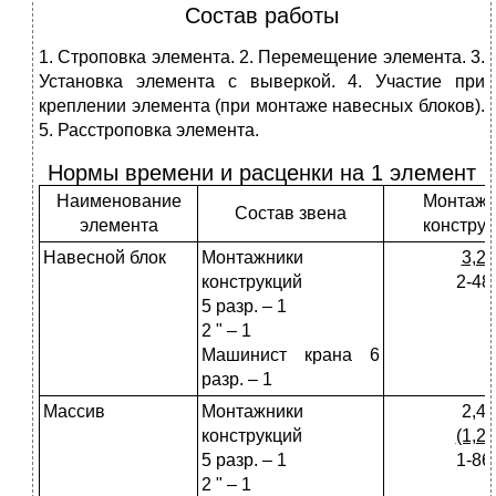
Состав работы
1. Строповка элемента. 2. Перемещение элемента. 3.
Установка элемента с выверкой. 4. Участие при
креплении элемента (при монтаже навесных блоков).
5. Расстроповка элемента.
Нормы времени и расценки на 1 элемент
Наименование
Монтажн
Состав звена
элемента
констру
Навесной блок
Монтажники
3,2
конструкций
2-48
5 разр. – 1
2 " – 1
Машинист крана 6
разр. – 1
Массив
Монтажники
2,4
конструкций
(1,2)
5 разр. – 1
1-86
2 " – 1