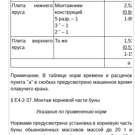
Плита нижнего
Монтажники
2,52
яруса
конструкций
(0,84)
5 разр. – 1
1-89
3 " – 1
2 " – 1
Плита верхнего
То же
1,53
яруса
(0,51)
1-15
а
Примечание. В таблице норм времени и расценок
пункта "а" в скобках предусмотрено машинное время
плавучего крана.
§ Е4-2-37. Монтаж корневой части буны
Указания по применению норм
Нормами предусмотрена установка в корневую часть
буны обыкновенных массивов массой до 20 т и