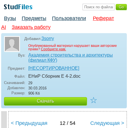
Вузы
Предметы
Пользователи
Реферат
AI
Заказать работу
3sorry
Добавил:
Опубликованный материал нарушает ваши авторские
права?
Сообщите нам.
Академия строительства и архитектуры
Вуз:
(филиал КФУ)
[НЕСОРТИРОВАННОЕ]
Предмет:
ЕНиР Сборник Е 4-2
.doc
Файл:
Скачиваний:
29
Добавлен:
30.03.2016
Размер:
906 Кб
☆
Скачать
< Предыдущая
12 / 54
Следующая >