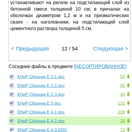
устанавливают на ригели на подстилающий слой из
бетонной смеси толщиной 10 см; в причалах на
оболочках диаметром 1,2 м и на призматических
сваях - на наголовники, на подстилающий слой
цементного раствора толщиной 5 см.
< Предыдущая
12 / 54
Следующая >
Соседние файлы в предмете
[НЕСОРТИРОВАННОЕ]
ЕНиР Сборник Е 2-1.doc
59
ЕНиР Сборник Е 2-2.doc
55
ЕНиР Сборник Е 2-3.doc
40
ЕНиР Сборник Е 3.doc
132
ЕНиР Сборник Е 4-1.doc
238
ЕНиР Сборник Е 4-2.doc
29
ЕНиР Сборник Е 4-3.DOC
71