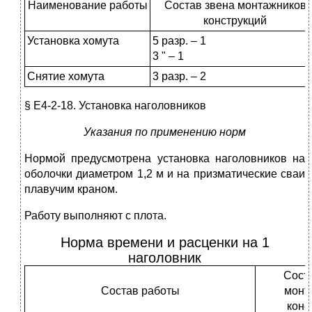
Наименование работы
Состав звена монтажников
конструкций
Установка хомута
5 разр. – 1
3 " – 1
Снятие хомута
3 разр. – 2
§ Е4-2-18. Установка наголовников
Указания по применению норм
Нормой предусмотрена установка наголовников на
оболочки диаметром 1,2 м и на призматические сваи
плавучим краном.
Работу выполняют с плота.
Норма времени и расценки на 1
наголовник
Сост
Состав работы
монт
конс