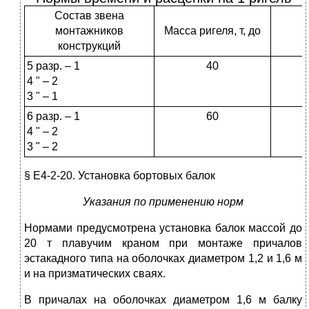
Состав звена
монтажников
Масса ригеля, т, до
конструкций
5 разр. – 1
40
4 " – 2
3 " – 1
6 разр. – 1
60
4 " – 2
3 " – 2
§ Е4-2-20. Установка бортовых балок
Указания по применению норм
Нормами предусмотрена установка балок массой до
20 т плавучим краном при монтаже причалов
эстакадного типа на оболочках диаметром 1,2 и 1,6 м
и на призматических сваях.
В причалах на оболочках диаметром 1,6 м балку