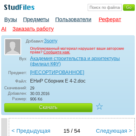
Вузы
Предметы
Пользователи
Реферат
AI
Заказать работу
3sorry
Добавил:
Опубликованный материал нарушает ваши авторские
права?
Сообщите нам.
Академия строительства и архитектуры
Вуз:
(филиал КФУ)
[НЕСОРТИРОВАННОЕ]
Предмет:
ЕНиР Сборник Е 4-2
.doc
Файл:
Скачиваний:
29
Добавлен:
30.03.2016
Размер:
906 Кб
☆
Скачать
< Предыдущая
15 / 54
Следующая >