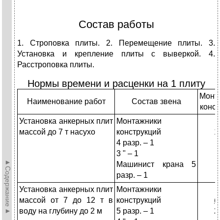
Состав работы
1. Строповка плиты. 2. Перемещение плиты. 3.
Установка и крепление плиты с выверкой. 4.
Расстроповка плиты.
Нормы времени и расценки на 1 плиту
Монт
Наименование работ
Состав звена
конст
Установка анкерных плит
Монтажники
массой до 7 т насухо
конструкций
1
4 разр. – 1
3 " – 1
►Содержание►
Машинист крана 5
разр. – 1
Установка анкерных плит
Монтажники
массой от 7 до 12 т в
конструкций
(
воду на глубину до 2 м
5 разр. – 1
2