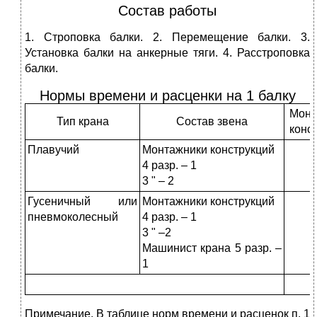
Состав работы
1. Строповка балки. 2. Перемещение балки. 3.
Установка балки на анкерные тяги. 4. Расстроповка
балки.
Нормы времени и расценки на 1 балку
Монт
Тип крана
Состав звена
конс
Плавучий
Монтажники конструкций
4 разр. – 1
(
3 " – 2
3
Гусеничный или
Монтажники конструкций
пневмоколесный
4 разр. – 1
4
3 " –2
Машинист крана 5 разр. –
1
Примечание. В таблице норм времени и расценок п. 1