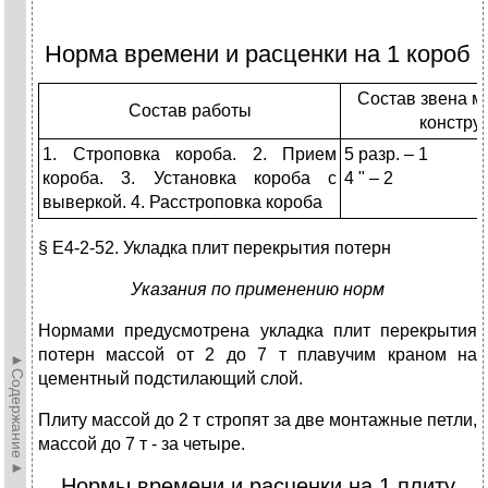
Норма времени и расценки на 1 короб
Состав звена м
Состав работы
констру
1. Строповка короба. 2. Прием
5 разр. – 1
короба. 3. Установка короба с
4 " – 2
выверкой. 4. Расстроповка короба
§ Е4-2-52. Укладка плит перекрытия потерн
Указания по применению норм
Нормами предусмотрена укладка плит перекрытия
потерн массой от 2 до 7 т плавучим краном на
►Содержание►
цементный подстилающий слой.
Плиту массой до 2 т стропят за две монтажные петли,
массой до 7 т - за четыре.
Нормы времени и расценки на 1 плиту