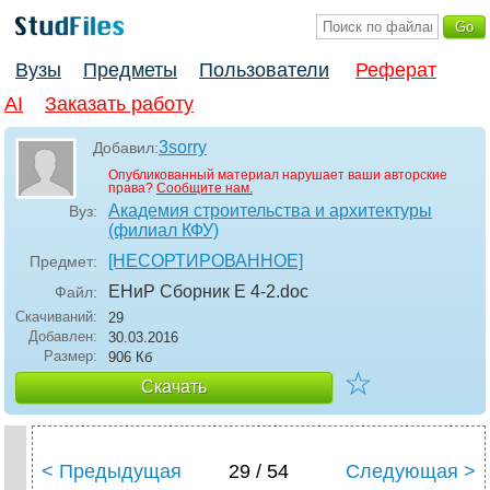
Вузы
Предметы
Пользователи
Реферат
AI
Заказать работу
3sorry
Добавил:
Опубликованный материал нарушает ваши авторские
права?
Сообщите нам.
Академия строительства и архитектуры
Вуз:
(филиал КФУ)
[НЕСОРТИРОВАННОЕ]
Предмет:
ЕНиР Сборник Е 4-2
.doc
Файл:
Скачиваний:
29
Добавлен:
30.03.2016
Размер:
906 Кб
☆
Скачать
< Предыдущая
29 / 54
Следующая >