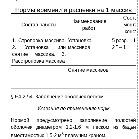
Нормы времени и расценки на 1 массив
Состав
Наименование
Состав работы
монта
работ
конст
1. Строповка массива.
Установка
5 разр. – 1
2. Установка или
массивов
2 " – 1
снятие массива. 3.
Расстроповка массива
Снятие массивов
§ Е4-2-54. Заполнение оболочек песком
Указания по применению норм
Нормой предусмотрено заполнение полостей
оболочек диаметром 1,2-1,6 м песком из бадьи
3
вместимостью 1,5-2 м
плавучим краном.