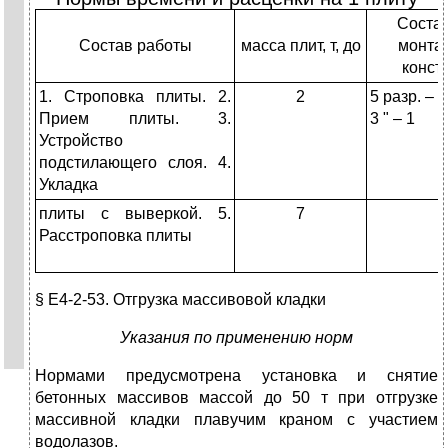
Состав
Состав работы
масса плит, т, до
монта
конст
1. Строповка плиты. 2.
2
5 разр. – 1
Прием плиты. 3.
3 " – 1
Устройство
подстилающего слоя. 4.
Укладка
плиты с выверкой. 5.
7
Расстроповка плиты
§ Е4-2-53. Отгрузка массивовой кладки
Указания по применению норм
Нормами предусмотрена установка и снятие
бетонных массивов массой до 50 т при отгрузке
массивной кладки плавучим краном с участием
водолазов.