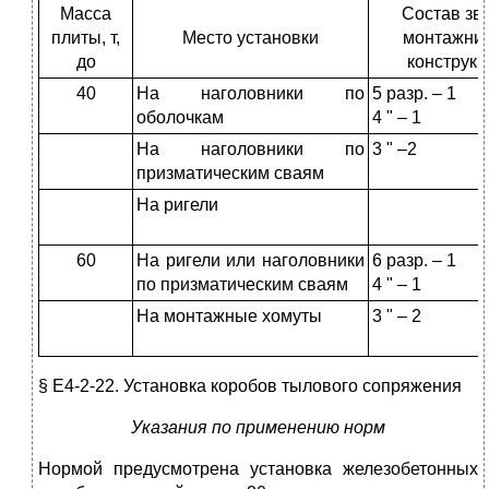
Масса
Состав зв
плиты, т,
Место установки
монтажни
до
конструкц
40
На наголовники по
5 разр. – 1
оболочкам
4 " – 1
На наголовники по
3 " –2
призматическим сваям
На ригели
60
На ригели или наголовники
6 разр. – 1
по призматическим сваям
4 " – 1
На монтажные хомуты
3 " – 2
§ Е4-2-22. Установка коробов тылового сопряжения
Указания по применению норм
Нормой предусмотрена установка железобетонных