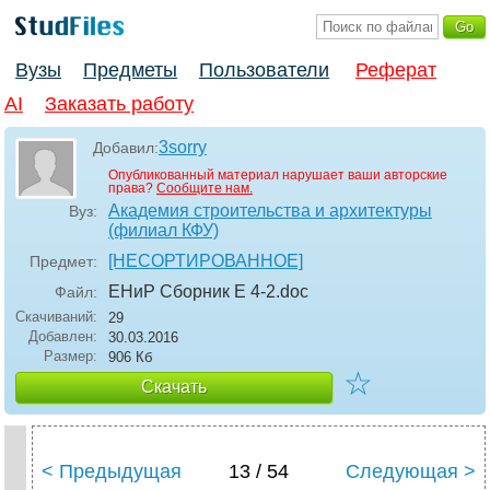
Вузы
Предметы
Пользователи
Реферат
AI
Заказать работу
3sorry
Добавил:
Опубликованный материал нарушает ваши авторские
права?
Сообщите нам.
Академия строительства и архитектуры
Вуз:
(филиал КФУ)
[НЕСОРТИРОВАННОЕ]
Предмет:
ЕНиР Сборник Е 4-2
.doc
Файл:
Скачиваний:
29
Добавлен:
30.03.2016
Размер:
906 Кб
☆
Скачать
< Предыдущая
13 / 54
Следующая >