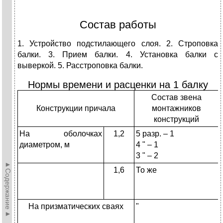
Состав работы
1. Устройство подстилающего слоя. 2. Строповка
балки. 3. Прием балки. 4. Установка балки с
выверкой. 5. Расстроповка балки.
Нормы времени и расценки на 1 балку
Состав звена
Конструкции причала
монтажников
конструкций
На оболочках
1,2
5 разр. – 1
диаметром, м
4 " – 1
3 " – 2
►Содержание►
1,6
То же
На призматических сваях
"