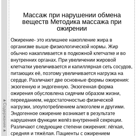
Массаж при нарушении обмена
веществ Методика массажа при
ожирении
Ожирение- это излишнее накопление жира в
организме выше физиологической нормы. Жир
обычно накапливается в подкожной клетчатке и во
внутренних органах. При увеличении жировой
клетчатки увеличивается и капиллярная сеть сосудов,
питающих её, поэтому увеличивается нагрузка на
сердце. Различают две основные формы ожирения:
экзогенную и эндогенную. Экзогенная форма
ожирения обусловлена сидячим образом жизни,
перееданием, недостаточностью физической
►Содержание►
нагрузки, злоупотреблением алкоголем и другими.
Эндогенное ожирение возникает в результате
нарушения функции желёз внутренней секреции.
Различают следующие степени ожирения: лёгкая,
средняя и тяжёлая. Пациенты с ожирением