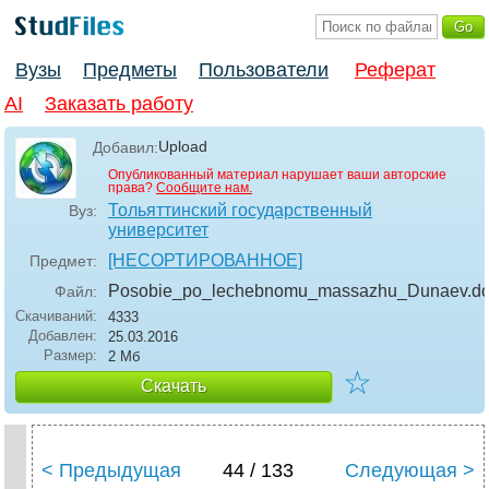
Вузы
Предметы
Пользователи
Реферат
AI
Заказать работу
Upload
Добавил:
Опубликованный материал нарушает ваши авторские
права?
Сообщите нам.
Тольяттинский государственный
Вуз:
университет
[НЕСОРТИРОВАННОЕ]
Предмет:
Posobie_po_lechebnomu_massazhu_Dunaev
.d
Файл:
Скачиваний:
4333
Добавлен:
25.03.2016
Размер:
2 Мб
☆
Скачать
< Предыдущая
44 / 133
Следующая >