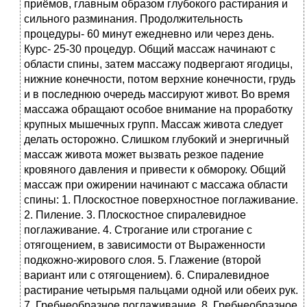
приёмов, главным образом глубокого растирания и
сильного разминания. Продолжительность
процедуры- 60 минут ежедневно или через день.
Курс- 25-30 процедур. Общий массаж начинают с
области спины, затем массажу подвергают ягодицы,
нижние конечности, потом верхние конечности, грудь
и в последнюю очередь массируют живот. Во время
массажа обращают особое внимание на проработку
крупных мышечных групп. Массаж живота следует
делать осторожно. Слишком глубокий и энергичный
массаж живота может вызвать резкое падение
кровяного давления и привести к обмороку. Общий
массаж при ожирении начинают с массажа области
спины: 1. Плоскостное поверхностное поглаживание.
2. Пиление. 3. Плоскостное спиралевидное
поглаживание. 4. Строгание или строгание с
отягощением, в зависимости от Выраженности
подкожно-жирового слоя. 5. Глажение (второй
вариант или с отягощением). 6. Спиралевидное
растирание четырьмя пальцами одной или обеих рук.
7. Гребнеобразное поглаживание. 8. Гребнеобразное