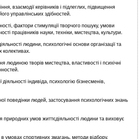
ння, взаємодії керівників і підлеглих, підвищення
його управлінських здібностей.
ності, фактори стимуляції творчого пошуку, умови
ості працівників науки, техніки, мистецтва, культури.
діяльності людини, психологічні основи організації та
х колективах.
я людиною творів мистецтва, властивості і психічні
нностей.
 діяльності індивіда, психологію бізнесменів,
ної поведінки людей, застосування психологічних знань
ня
природних умов життєдіяльності людини та виховує
 в умовах спортивних змагань, методи відбору,