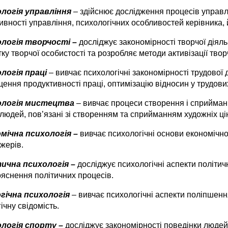
логія управління
– здійснює дослідження процесів управлі
вності управління, психологічних особливостей керівника, 
логія творчості –
досліджує закономірності творчої діяль
ку творчої особистості та розробляє методи активізації творч
логія праці
– вивчає психологічні закономірності трудової 
ення продуктивності праці, оптимізацію відносин у трудови
ологія мистецтва
– вивчає процеси створення і сприйманн
людей, пов’язані зі створенням та сприйманням художніх ці
мічна психологія –
вивчає психологічні основи економічної
жерів.
ична психологія –
досліджує психологічні аспекти політич
ояснення політичних процесів.
гічна психологія
– вивчає психологічні аспекти поліпшен
ічну свідомість.
логія спорту –
досліджує закономірності поведінки людей