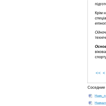
2.4. Психогеометричне дослідження
підгот
•
2. 5. Проективні тести для дослідження
особистості
Крім н
Розмір літер: бали
спеціа
Інтерпретація
етноп
•
Інтерпретація
Одноча
•
3.1. Питання та література до контрольних
техніч
робіт
•
Список рекомендованої літератури
Основ
•
Тема 2 Соціальна психологія
вікова
спорту
Список рекомендованої літератури
•
Тема 3 Основи педагогіки
Список рекомендованої літератури
<<
<
•
Інтернет-ресурси з психології та педагогіки:
3.2. Питання до заліку
Соседние
•
3.3. Тестові завдання для самоконтролю
•
Вироблення творчих навиків.
Навч_п
•
Література
Навчал