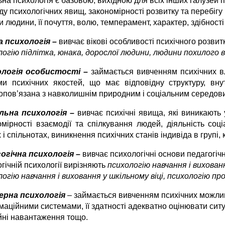
ьна психологія
є
базовою, вихідною для всіх інших галузей п
у психологічних явищ, закономірності розвитку та перебігу 
и людини, її почуття, волю, темперамент, характер, здібності 
а психологія –
вивчає вікові особливості психічного розвит
логію підлітка, юнака, дорослої людини, людини похилого ві
ологія особистості
–
займається вивченням психічних вл
ми психічних якостей, що має відповідну структуру, внут
опов’язана з навколишнім природним і соціальним середов
льна психологія
–
вивчає психічні явища, які виникають 
омірності взаємодії та спілкування людей, діяльність соці
 і спільнотах, виникнення психічних станів індивіда в групі,
огічна психологія –
вивчає психологічні основи педагогічн
гічній психології вирізняють
психологію навчання і вихован
логію навчання і виховання у шкільному віці, психологію пр
ерна психологія
– займається вивченням психічних можли
маційними системами, її здатності адекватно оцінювати сит
йні навантаження тощо.