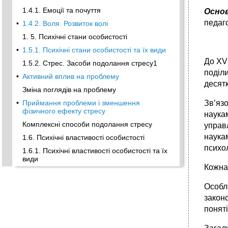
1.4.1. Емоції та почуття
Основ
педаго
•
1.4.2. Воля. Розвиток волі
1. 5. Психічні стани особистості
•
1.5.1. Психічні стани особистості та їх види
До ХVІ
1.5.2. Стрес. Засоби подолання стресу1
поділи
•
Активний вплив на проблему
десятк
Зміна поглядів на проблему
•
Приймання проблеми і зменшення
Зв’язо
фізичного ефекту стресу
наукам
Комплексні способи подолання стресу
управл
наукам
1.6. Психічні властивості особистості
психол
1.6.1. Психічні властивості особистості та їх
види
Кожна
•
Темперамент. Характеристика типів
темпераменту
Особл
•
1.6.3. Характер особистості
законо
Задатки і здібності особистості
поняті
•
Самооцінка особистості