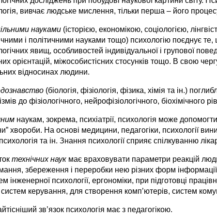
огічних досліджень при побудові наукової картини світу. Псих
огія, вивчає людське мислення, тільки перша – його процес
пільними науками
(історією, економікою, соціологією, лінгві
чними і політичними науками тощо) психологію поєднує те,
логічних явищ, особливостей індивідуальної і групової пов
них орієнтацій, міжособистісних стосунків тощо. В свою чергу
льних відносинах людини.
дознавство
(біологія, фізіологія, фізика, хімія та ін.) погл
змів до фізіологічного, нейрофізіологічного, біохімічного рів
чним
наукам, зокрема, психіатрії, психологія може допомогти
и” хвороби. На основі медицини, педагогіки, психології вини
сихологія та ін. Знання психології сприяє спілкуванню ліка
ток
технічних наук
має враховувати параметри реакцій люди
мання, збереження і переробки нею різних форм інформації
м інженерної психології, ергономіки, при підготовці праців
систем керування, для створення комп’ютерів, систем комуні
йтісніший зв’язок психологія має з педагогікою.