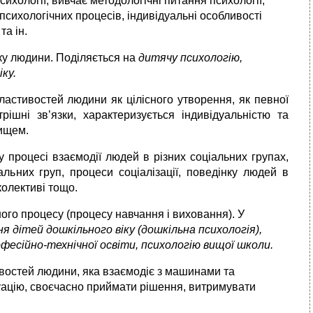
сихології,
вивчає методологічні питання психології,
психологічних процесів, індивідуальні особливості
та ін.
ку людини.
Поділяється на
дитячу психологію,
ку.
астивостей людини як цілісного утворення, як певної
рішні зв’язки, характеризується індивідуальністю та
ищем.
у процесі взаємодії людей в різних соціальних групах,
альних груп, процеси соціалізації, пове­дінку людей в
 колективі тощо.
ого процесу (процесу навчання і виховання). У
ня дітей дошкільного віку (дошкільна психологія),
офесійно-технічної освіти, психологію вищої школи.
востей людини, яка взаємодіє з машинами та
уацію, своєчасно приймати рішення, витримувати