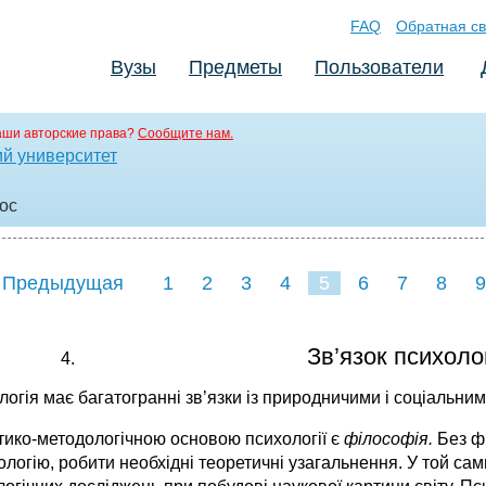
FAQ
Обратная св
Вузы
Предметы
Пользователи
аши авторские права?
Сообщите нам.
й университет
doc
 Предыдущая
1
2
3
4
5
6
7
8
9
16
17
18
19
20
21
Зв’язок психоло
огія має багатогранні зв’язки із природничими і соціальни
тико-методологічною основою психології є
філософія.
Без фі
логію, робити необхідні теоретичні узагальнення. У той са