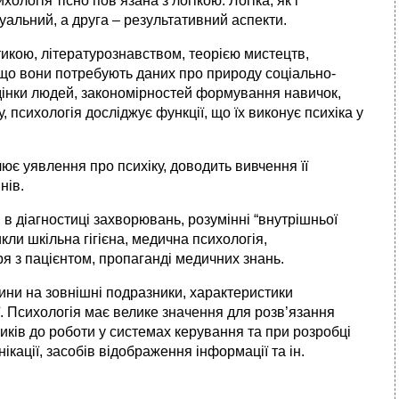
ологія тісно пов’язана з логікою. Логіка, як і
уальний, а друга – результативний аспекти.
стикою, літературознавством, теорією мистецтв,
 що вони потребують даних про природу соціально-
едінки людей, закономірностей формування навичок,
, психологія досліджує функції, що їх виконує психіка у
иблює уявлення про психіку, доводить вивчення її
нів.
 в діагностиці захворювань, розумінні “внутрішньої
кли шкільна гігієна, медична психологія,
ря з пацієнтом, пропаганді медичних знань.
ни на зовнішні подразники, характеристики
. Психологія має велике значення для розв’язання
ників до роботи у системах керування та при розробці
кації, засобів відображення інформації та ін.