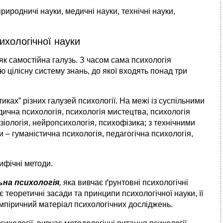
природничі науки, медичні науки, технічні науки,
ихологічної науки
 як самостійна галузь. З часом сама психологія
ю цілісну систему знань, до якої входять понад три
иках” різних галузей психології. На межі із суспільними
дична психологія, психологія мистецтва, психологія
іологія, нейропсихологія, психофізика; з технічними
 – гуманістична психологія, педагогічна психологія,
ифічні методи.
ьна психологія
,
яка вивчає ґрунтовні психологічні
 теоретичні засади та принципи психологічної науки, її
емпіричний матеріал психологічних досліджень.