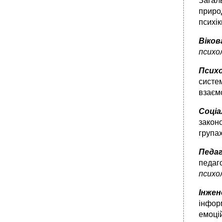
Загал
•
Соціальна психологія. Вчення про соціальні
природ
групи
психік
Поняття соціальної групи. Класифікація груп
1.8.2. Рівні розвитку груп. Колектив
Віков
•
1.9. Соціально-психологічні аспекти
психо
взаємовідносин в соціальних групах
Псих
1.9.1. Проблема лідерства та керівництва.
Типи лідерства
систе
взаєм
•
1.9.2. Соціально-психологічний клімат
соціальної групи
Соціа
•
1.9.3. Поняття конфлікту. Методики аналізу
та вирішення конфліктів
закон
групах
•
1.10. Педагогіка. Основи теорії навчання
1.10.1. Предмет та завдання педагогіки.
Педаг
Галузі педагогіки
педаго
•
Дидактика. Принципи навчання
психо
•
1.10.3. Форми організації і методи навчання
Інжен
•
1.10.4. Контроль за навчально-пізнавальною
діяльністю
інфор
емоці
1.11. Основи теорії виховання