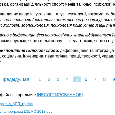
овки, організації діяльності спортсменів та їхньої психологічн
аведених вище існують інші галузі психології, зокрема:
меди
льна психологія (психологія аномального розвитку), психол
сихологія, зоопсихологія, психологія комп’ютеризації та і
сно з диференціацією психологічних знань відбувається їх 
ними науками, через педагогічну – з педагогікою, через соціа
ні поняття і ключові слова
:
диференціація та інтеграція п
, соціальна, інженерна, педагогічна, праці, творчості, управ
.
 Предыдущая
1
2
3
4
5
6
7
8
9
16
17
18
19
20
21
 файлы в предмете
[НЕСОРТИРОВАННОЕ]
ракт_з_АПП_кр.doc
ьна програма ЕЗЕМС 2012.doc