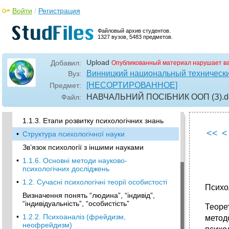
Л. А. Мацко, м. Д. Прищак, в. Ю. Годлевська
основи психології та педагогіки Навчальний
Войти
/
Регистрация
посібник
•
Передмова
Файловый архив студентов.
1327 вузов, 5483 предметов.
•
Розділ і теоретичний матеріал до курсу
1.1. Завдання та предмет курсу “Основи
Upload
Добавил:
Опубликованный материал нарушает в
психології та педагогіки”
Винницкий национальный технически
Вуз:
Значення психологічних та педагогічних
[НЕСОРТИРОВАННОЕ]
Предмет:
знань в діяльності людини
НАВЧАЛЬНИЙ ПОСІБНИК ООП (З)
.
Файл:
•
Визначення предмета психології та
педагогіки. Зв’язок психології та педагогіки
1.1.3. Етапи розвитку психологічних знань
<<
<
•
Структура психологічної науки
Зв’язок психології з іншими науками
•
1.1.6. Основні методи науково-
психологічних досліджень
•
1.2. Сучасні психологічні теорії особистості
Психол
Визначення понять “людина”, “індивід”,
“індивідуаль­ність”, “особистість”
Теоре
•
1.2.2. Психоаналіз (фрейдизм,
методо
неофрейдизм)