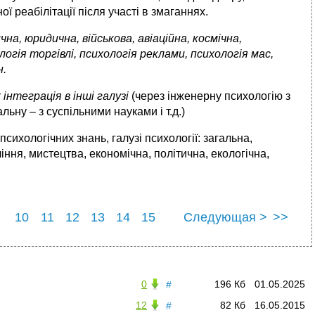
ої реабілітації після участі в змаганнях.
чна, юридична, військова, авіаційна, космічна,
огія торгівлі, психологія реклами, психологія мас,
н.
інтеграція в інші галузі
(через інженерну психологію з
льну – з суспільними науками і т.д.)
сихологічних знань, галузі психології: загальна,
ління, мистецтва, економічна, політична, екологічна,
10
11
12
13
14
15
Следующая >
>>
22
23
24
25
0
196 Кб
01.05.2025
#
12
82 Кб
16.05.2015
#