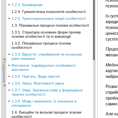
психол
•
1.2.3. Біхевіоризм
психол
1.2.4. Гуманістична психологія особистості
Із
сус
•
1.2.5. Трансперсональні теорії особистості
юриди
1.3. Пізнавальні процеси психіки особистості
психо
1.3.1. Структура основних форм прояву
цінніс
психіки особистості та їх взаємодії
суспі
1.3.2. Пізнавальні процеси психіки
особистості
Приро
•
1.3.3. Відчуття, сприймання як початкові
механі
рівні пізнання
◄Содержание◄
Меди
•
Мислення. Індивідуальні особливості
мислення
картин
•
1.3.5. Пам’ять. Види пам’яті
нейроп
•
1.3.6. Увага. Властивості уваги
Розви
•
1.3.7. Уява. Значення уяви у формуванні
сприй
творчої особистості
пробле
•
1.3.8. Мова і мовлення, їх значення в
самих 
спілкуванні
1.4. Емоційні та вольові процеси психіки
Але на
особистості