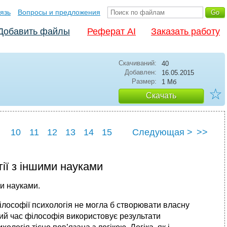
язь
Вопросы и предложения
Добавить файлы
Реферат AI
Заказать работу
Скачиваний:
40
Добавлен:
16.05.2015
Размер:
1 Мб
☆
Скачать
10
11
12
13
14
15
Следующая >
>>
22
23
24
25
гії з іншими науками
ми науками.
лософії психологія не могла б створювати власну
мий час філософія використовує результати