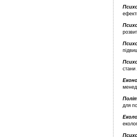
1.11.1. Виховання. Мета та завдання
Психо
виховання
ефекти
•
1.11.2. Принципи виховання.
Самовиховання
Психо
•
1.11.3. Види та методи виховання
розвит
•
Розділ іі практичні заняття
Психо
Хід роботи:
підвищ
Проведення дослідження Тест г. Айзенка
”Ваш характер”
Псих
•
Контрольні питання
стани 
2.2. Визначення темпераменту особистості
Еконо
Хід роботи:
менед
Проведення дослідження
Паспорти темпераментів:
Політ
для п
•
Оціночна шкала
Контрольні питання
Еколо
•
Оціночна шкала
еколог
Контрольні питання
Психо