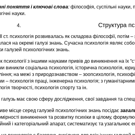
ні поняття і ключові слова
:
філософія, суспільні науки, 
гічні науки.
Структура пс
І ст. психологія розвивалась як складова філософії, потім –
лася на окремі галузі знань. Сучасна психологія являє собо
и галузей психологічних знань.
к психології з іншими науками привів до виникнення на їх “ст
и виникли соціальна психологія, історична психологія, юри
іння; на межі з природознавством – зоопсихологія, психофіз
и – психологія праці, інженерна психологія; з гуманітарними
огія творчості, психологія спорту та ін.
 галузь має свою сферу дослідження, свої завдання та спец
иве місце серед галузей психологічних знань посідає
загал
мірності виникнення та розвитку психіки в цілому, формулює
йний і категоріальний апарат, систематизує та узагальнює 