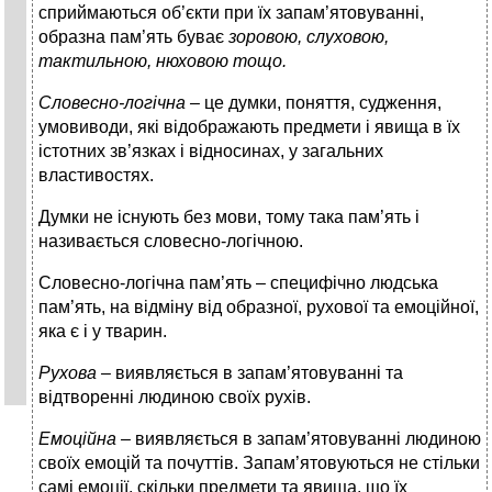
сприймаються об’єкти при їх запам’ятовуванні,
образна пам’ять буває
зоровою, слуховою,
тактильною, нюховою тощо.
Словесно-логічна –
це думки, поняття, судження,
умовиводи, які відображають предмети і явища в їх
істотних зв’язках і відносинах, у загальних
властивостях.
Думки не існують без мови, тому така пам’ять і
називається словесно-логічною.
Словесно-логічна пам’ять – специфічно людська
пам’ять, на відміну від образної, рухової та емоційної,
яка є і у тварин.
Рухова –
виявляється в запам’ятовуванні та
відтворенні людиною своїх рухів.
Емоційна –
виявляється в запам’ятовуванні людиною
своїх емоцій та почуттів. Запам’ятовуються не стільки
самі емоції, скільки предмети та явища, що їх