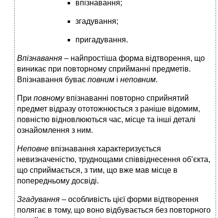
впізнавання;
згадування;
пригадування.
Впізнавання –
найпростіша форма відтворення, що
виникає при повторному сприйманні предметів.
Впізнавання буває
повним
і
неповним
.
При
повному
впізнаванні повторно сприйнятий
предмет відразу ототожнюється з раніше відомим,
повністю відновлюються час, місце та інші деталі
ознайомлення з ним.
Неповне
впізнавання характеризується
невизначеністю, трудно­щами співвіднесення об’єкта,
що сприймається, з тим, що вже мав місце в
попередньому досвіді.
Згадування –
особливість цієї форми відтворення
полягає в тому, що воно відбувається без повторного