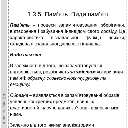
1.3.5. Пам’ять. Види пам’яті
Пам’ять –
процеси запам’ятовування, зберігання,
відтворення і забу­вання індивідом свого досвіду. Це
характеристика пізнавальної функції психіки,
складова пізнавальної діяльності індивіда.
Види пам’яті
В залежності від того, що запам’ятовується і
відтворюється, розрізняють
за змістом
чотири види
пам’яті:
образну, словесно-логічну, рухову та
емоційну.
►Содержание►
Образна –
виявляється в запам’ятовуванні образів,
уявлень конкретних предметів, явищ, їх
властивостей, наочно даних зв’язків і відносин між
ними.
Залежно від того, якими аналізаторами