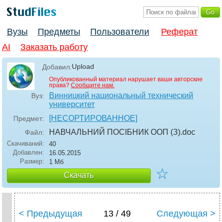
Вузы
Предметы
Пользователи
Реферат
AI
Заказать работу
Upload
Добавил:
Опубликованный материал нарушает ваши авторские
права?
Сообщите нам.
Винницкий национальный технический
Вуз:
университет
[НЕСОРТИРОВАННОЕ]
Предмет:
НАВЧАЛЬНИЙ ПОСІБНИК ООП (З)
.doc
Файл:
Скачиваний:
40
Добавлен:
16.05.2015
Размер:
1 Мб
☆
Скачать
< Предыдущая
13 / 49
Следующая >