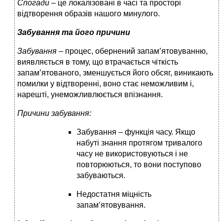
Спогади –
це локалізовані в часі та просторі
відтворення образів нашого минулого.
Забування та його причини
Забування
– процес, обернений запам’ятовуванню,
виявляється в тому, що втрачається чіткість
запам’ятованого, зменшується його обсяг, виникають
помилки у відтворенні, воно стає неможливим і,
нарешті, унеможливлюється впізнання.
Причини забування:
Забування – функція часу. Якщо
набуті знання протягом тривалого
часу не використовуються і не
повторюються, то вони поступово
забуваються.
Недостатня міцність
запам’ятовування.