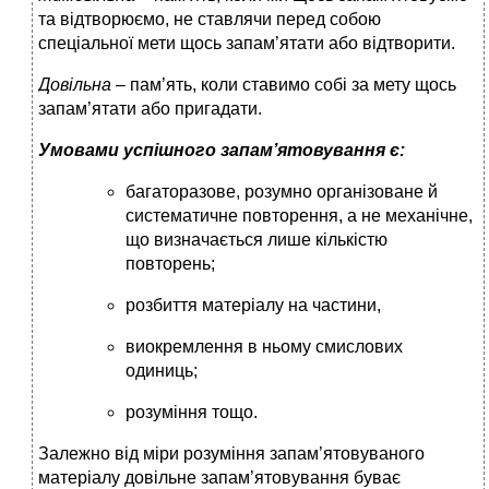
та відтворюємо, не ставлячи перед собою
спеціальної мети щось запам’ятати або відтворити.
Довільна –
пам’ять, коли ставимо собі за мету щось
запам’ятати або пригадати.
Умовами успішного запам’ятовування є:
багаторазове, розумно організоване й
систематичне повторення, а не механічне,
що визначається лише кількістю
повторень;
розбиття матеріалу на частини,
виокремлення в ньому смислових
одиниць;
розуміння тощо.
Залежно від міри розуміння запам’ятовуваного
матеріалу довільне запам’ятовування буває