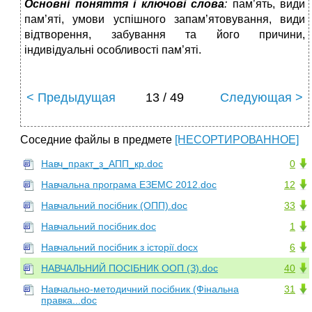
Основні поняття і ключові слова
:
пам’ять, види
пам’яті, умови успішного запам’ятовування, види
відтворення, забування та його причини,
індивідуальні особливості пам’яті.
< Предыдущая
13 / 49
Следующая >
Соседние файлы в предмете
[НЕСОРТИРОВАННОЕ]
Навч_практ_з_АПП_кр.doc
0
Навчальна програма ЕЗЕМС 2012.doc
12
Навчальний посiбник (ОПП).doc
33
Навчальний посiбник.doc
1
Навчальний посібник з історії.docx
6
НАВЧАЛЬНИЙ ПОСІБНИК ООП (З).doc
40
Навчально-методичний посібник (Фінальна
31
правка...doc