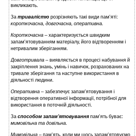
викликають.
За
тривалістю
розрізняють такі види пам’яті:
короткочасна, довгочасна, оперативна.
Короткочасна –
характеризується швидким
запам’ятовуванням матеріалу, його відтворенням і
нетривалим зберіганням.
Довготривала –
виявляється в процесі набування й
закріплення знань, умінь і навичок, розрахованих на
тривале зберігання та наступне використання в
діяльності людини.
Оперативна –
забезпечує запам’ятовування і
відтворення оперативної інформації, потрібної для
використання в поточній діяльності.
За
способом запам’ятовування
пам’ять буває:
мимовільна та довільна.
Мимовільна –
пам’ять, коли ми щось запам’ятовуємо