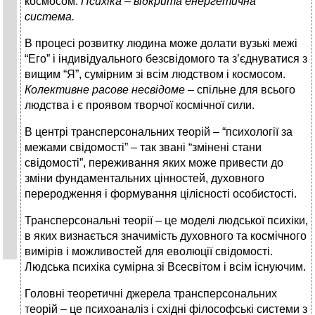
космосом.
Психіка – відкрита енергетична
система.
В процесі розвитку людина може долати вузькі межі
“Его” і індивідуального безсвідомого та з’єднуватися з
вищим “Я”, сумірним зі всім людством і космосом.
Колективне расове несвідоме
– спільне для всього
людства і є проявом творчої космічної сили.
В центрі трансперсональних теорій – “психології за
межами свідомості” – так звані “змінені стани
свідомості”, переживання яких може привести до
зміни фундаментальних цінностей, духовного
переродження і формування цілісності особистості.
Трансперсональні теорії – це моделі людської психіки,
в яких визнається значимість духовного та космічного
вимірів і можливостей для еволюції свідомості.
Людська психіка сумірна зі Всесвітом і всім існуючим.
Головні теоретичні джерела трансперсональних
теорій – це психоаналіз і східні філософські системи з