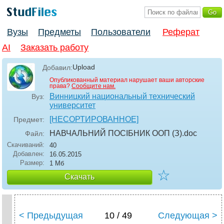
Вузы
Предметы
Пользователи
Реферат
AI
Заказать работу
Upload
Добавил:
Опубликованный материал нарушает ваши авторские
права?
Сообщите нам.
Винницкий национальный технический
Вуз:
университет
[НЕСОРТИРОВАННОЕ]
Предмет:
НАВЧАЛЬНИЙ ПОСІБНИК ООП (З)
.doc
Файл:
Скачиваний:
40
Добавлен:
16.05.2015
Размер:
1 Мб
☆
Скачать
< Предыдущая
10 / 49
Следующая >