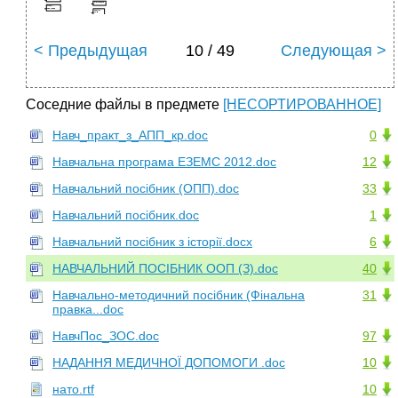
< Предыдущая
10 / 49
Следующая >
Соседние файлы в предмете
[НЕСОРТИРОВАННОЕ]
Навч_практ_з_АПП_кр.doc
0
Навчальна програма ЕЗЕМС 2012.doc
12
Навчальний посiбник (ОПП).doc
33
Навчальний посiбник.doc
1
Навчальний посібник з історії.docx
6
НАВЧАЛЬНИЙ ПОСІБНИК ООП (З).doc
40
Навчально-методичний посібник (Фінальна
31
правка...doc
НавчПос_ЗОС.doc
97
НАДАННЯ МЕДИЧНОЇ ДОПОМОГИ .doc
10
нато.rtf
10