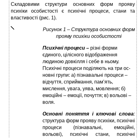
Складовими структури основних форм прояву
психіки особистості є психічні процеси, стани та
властивості (рис. 1).
Рис
унок
1
–
Структура основних
форм
прояву психіки особистості
Психічні процеси –
різні
форми
єдиного, цілісного відображення
людиною довкілля і себе в ньому.
Психічні процеси поділяють на три ос­
новні групи: а) пізнавальні процеси –
відчуття, сприймання, пам’ять,
мислення, увага, уява, мовлення; б)
емоційні – емоції, почуття; в) вольові –
воля.
Основні поняття і ключові слова
:
структура форм прояву психіки, психічні
процеси (пізнавальні, емоційні,
вольові), психічні стани, психічні