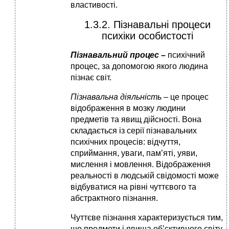
властивості.
1.3.2. Пізнавальні процеси
психіки особистості
Пізнавальний процес –
психічний
процес, за допомогою якого людина
пізнає світ.
Пізнавальна діяльність
– це процес
відображення в мозку людини
предметів та явищ дійсності. Вона
складається із серії пізнавальних
психічних процесів: відчуття,
сприймання, уваги, пам’яті, уяви,
мислення і мовлення. Відображення
реальності в людській свідомості може
відбуватися на рівні чуттєвого та
абстрактного пізнання.
Чуттєве пізнання характеризується тим,
що предмети і явища об’єктивного світу