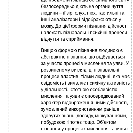
безпосередньо діють на органи чуття
людини – її зір, слух, нюх, тактильні та
інші аналізатори і відображаються у
мозку. До цієї форми пізнання дійсності
належать пізнавальні психічні процеси
відчуття та сприймання.
Вищою формою пізнання людиною є
абстрактне пізнання, що відбувається
за участю процесів мислення та уяви. У
розвиненому вигляді ці пізнавальні
процеси властиві тільки людині, яка має
свідомість і виявляє психічну активність
у діяльності. Істотною особливістю
мислення та уяви є опосередкований
характер відображення ними дійсності,
зумовлений використанням раніше
здобутих знань, досвіду, міркуваннями,
побудовою гіпотез тощо. Об’єктом
пізнання у процесах мислення та уяви є