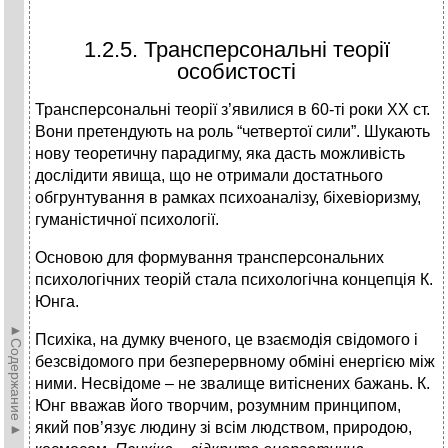
1.2.5. Трансперсональні теорії
особистості
Трансперсональні теорії з’явилися в 60-ті роки ХХ ст.
Вони претендують на роль “четвертої сили”. Шукають
нову теоретичну парадигму, яка дасть можливість
дослідити явища, що не отримали достатнього
обгрунтування в рамках психоаналізу, біхевіоризму,
гуманістичної психології.
Основою для формування трансперсональних
психологічних теорій стала психологічна концепція К.
Юнга.
►Содержание►
Психіка, на думку вченого, це взаємодія свідомого і
безсвідомого при безперервному обміні енергією між
ними. Несвідоме – не звалище витіснених бажань. К.
Юнг вважав його творчим, розумним принципом,
який пов’язує людину зі всім людством, природою,