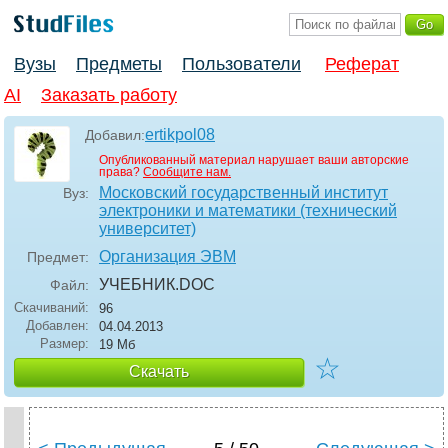
Вузы
Предметы
Пользователи
Реферат
AI
Заказать работу
ertikpol08
Добавил:
Опубликованный материал нарушает ваши авторские
права?
Сообщите нам.
Московский государственный институт
Вуз:
электроники и математики (технический
университет)
Организация ЭВМ
Предмет:
УЧЕБНИК
.DOC
Файл:
Скачиваний:
96
Добавлен:
04.04.2013
Размер:
19 Мб
☆
Скачать