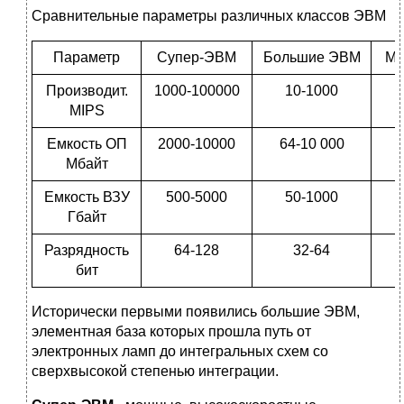
Сравнительные параметры различных классов ЭВМ
Параметр
Супер-ЭВМ
Большие ЭВМ
Ма
Производит.
1000-100000
10-1000
MIPS
Емкость ОП
2000-10000
64-10 000
Мбайт
Емкость ВЗУ
500-5000
50-1000
Гбайт
Разрядность
64-128
32-64
бит
Исторически первыми появились большие ЭВМ,
элементная база которых прошла путь от
электронных ламп до интегральных схем со
сверхвысокой степенью интеграции.