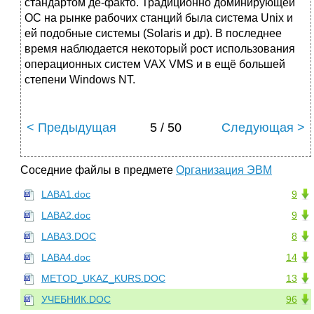
стандартом де-факто. Традиционно доминирующей
ОС на рынке рабочих станций была система Unix и
ей подобные системы (Solaris и др). В последнее
время наблюдается некоторый рост использования
операционных систем VAX VMS и в ещё большей
степени Windows NT.
< Предыдущая
5 / 50
Следующая >
Соседние файлы в предмете
Организация ЭВМ
LABA1.doc
9
LABA2.doc
9
LABA3.DOC
8
LABA4.doc
14
METOD_UKAZ_KURS.DOC
13
УЧЕБНИК.DOC
96