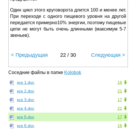
Один цикл этого круговорота длится 100 и менее лет.
При переходе с одного пищевого уровня на другой
передается примерно10% энергии, поэтому пищевые
цепи не могут быть очень длинными (максимум 5-7
звеньев).
< Предыдущая
22 / 30
Следующая >
Соседние файлы в папке
Kolobok
ксе 1.doc
16
ксе 2.doc
21
ксе 3.doc
17
ксе 4.doc
21
ксе 5.doc
17
ксе 6.doc
16