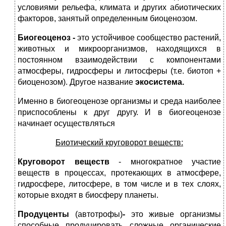
условиями рельефа, климата и других абиотических
факторов, занятый определенным биоценозом.
Биогеоценоз -
это устойчивое сообщество растений,
животных и микроорганизмов, находящихся в
постоянном взаимодействии с компонентами
атмосферы, гидросферы и литосферы (т.е. биотоп +
биоценозом). Другое название
экосистема.
Именно в биогеоценозе организмы и среда наиболее
приспособлены к друг другу. И в биогеоценозе
начинает осуществляться
Биотический круговорот веществ:
Круговорот веществ
- многократное участие
веществ в процессах, протекающих в атмосфере,
гидросфере, литосфере, в том числе и в тех слоях,
которые входят в биосферу планеты.
Продуценты
(автотрофы)
-
это живые организмы
способные продуцировать сложные органические