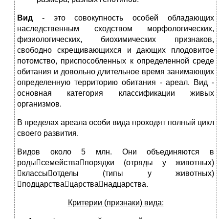
Вид
- это совокупность особей обладающих
наследственным сходством морфологических,
физиологических, биохимических признаков,
свободно скрещивающихся и дающих плодовитое
потомство, приспособленных к определенной среде
обитания и довольно длительное время занимающих
определенную территорию обитания - ареал. Вид -
основная категория классификации живых
организмов.
В пределах ареала особи вида проходят полный цикл
своего развития.
Видов около 5 млн. Они объединяются в
родысемействапорядки (отряды у животных)
классыотделы (типы у животных)
подцарствацарстванадцарства.
Критерии (признаки) вида: