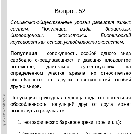
Вопрос 52.
Социально-общественные уровни развития живых
систем. Популяции, виды, биоценозы,
биогеоценозы, экосистемы. Биотический
круговорот как основа устойчивости экосистем.
Популяция
- совокупность особей одного вида
свободно скрещивающихся и дающих плодовитое
потомство, длительно существующих на
определенном участке ареала, но относительно
обособленных от других совокупностей особей
других видов.
►Содержание►
Популяция структурная единица вида. относительная
обособленность популяций друг от друга может
возникнуть в результате:
географических барьеров (реки, горы и т.п.);
биологических причин (различные сроки