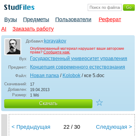
Вузы
Предметы
Пользователи
Реферат
AI
Заказать работу
korayakov
Добавил:
Опубликованный материал нарушает ваши авторские
права?
Сообщите нам.
Государственный университет управления
Вуз:
Концепция современного естествознания
Предмет:
Новая папка
/
Kolobok
/ ксе 5
.doc
Файл:
Скачиваний:
17
Добавлен:
19.04.2013
Размер:
1 Мб
☆
Скачать
< Предыдущая
22 / 30
Следующая >