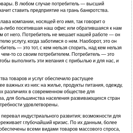
овары. В любом случае потребитель — высший
начит ставить предприятие на грань банкротства.
ава компа­нии, носящей его имя, так говорит о
гда-либо посетившая наш офис или обратившаяся к нам
сим от него. Потребитель не меша­ет нашей работе — он
елю услугу, когда заботимся о нем. Наоборот, это он
тель — это тот, с кем нельзя спорить, над кем нельзя
о чем-то со своим потребителем. Потребитель — это
чтобы выполнить эти желания с прибылью и для нас, и
тва товаров и услуг обеспечило растущее
е важных из них: на жилье, продукты питания, одежду,
ых различиях в современном обществе для
а, для большинства населения развивающихся стран
отребности удовлетворены.
 перевал ин­дустриального развития; возможности для
ереживает глубочайший кризис. По их данным, более
обеспечены всеми видами товаров массового спроса,