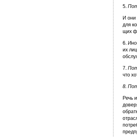
5.
Пот
И они
для к
щих ф
6.
Ино
их ли
обслу
7.
Пот
что хо
8. По
Речь 
доверя
обрат
отрас
потре
предп