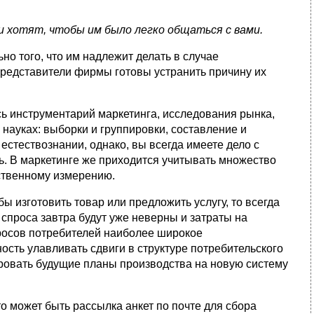
хотят, что­бы им было легко общаться с вами.
но того, что им надлежит делать в случае
 представители фирмы готовы устранить причину их
ь инструмен­тарий маркетинга, исследования рынка,
 науках: выборки и группировки, составление и
естествознании, однако, вы всегда имеете дело с
. В маркетинге же приходится учитывать множество
ственному измерению.
 изгото­вить товар или предложить услугу, то всегда
 спроса завтра будут уже неверны и затраты на
росов потребителей наибо­лее широкое
сть улавливать сдвиги в структуре потребительского
ровать будущие планы производст­ва на новую систему
 может быть рассылка анкет по почте для сбора