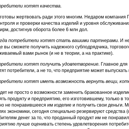
ребители хотят качества.
 готовы жертвовать ради этого многим. Недаром компания
онтроля и проверки качества из­делий и уровня обслуживани
ирм, достигнув оборота более 6 млн дол.
гда потребители хотят стать вашими партнерами.
И н
це вы сможете получить надежного субподрядчика, торговог
живаемый вами рынок (и не в теории, а на практике).
ребители хотят получить удовлетворение.
Главное для 
тят потребители, а не то, что предприятие может выпускать
требители хотят иметь возможность вернуть вещи, кото
идет не просто о возможности заменить бракованное издели
ть продукту и предприятию, его изгото­вившему, только в то
но не понравившееся им изделие и получить свои деньги. 
лях экономики, сегодня специально резервируют средства 
бителям денег за то, что продан­ный продукт им не понравил
риятию лучше оценивать степень удовлетворения потребите