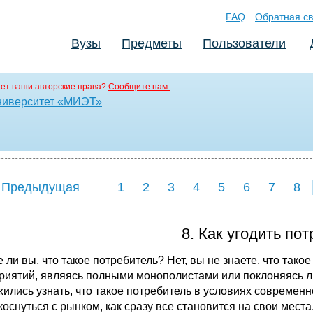
FAQ
Обратная св
Вузы
Предметы
Пользователи
ет ваши авторские права?
Сообщите нам.
ниверситет «МИЭТ»
 Предыдущая
1
2
3
4
5
6
7
8
8. Как угодить по
 ли вы, что такое потребитель? Нет, вы не знаете, что так
риятий, являясь полными монополистами или поклоняясь лиш
жились узнать, что такое потребитель в условиях современно
коснуться с рынком, как сразу все становится на свои мест