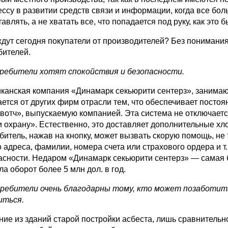
ессу в развитии средств связи и информации, когда все бо
авлять, а не хва­тать все, что попадается под руку, как это 
ждут сегодня покупатели от производителей? Без понимания
бителей.
ребители хотят спокойствия и безопасности.
канская компания «Динамарк секьюрити сентерз», занимаю
ается от других фирм отрасли тем, что обеспечивает постоя
вотч», выпускаемую компанией. Эта система не отключается
и охрану». Естественно, это доставляет допол­нительные хл
битель, нажав на кнопку, может вызвать скорую помощь, не 
 адреса, фамилии, номера счета или страхового ордера и т.
асности. Недаром «Динамарк секью­рити сентерз» — самая 
а оборот более 5 млн дол. в год.
ребители очень благодарны тому, кто может позаботить
иться.
ние из зданий старой постройки асбеста, лишь сравнительн