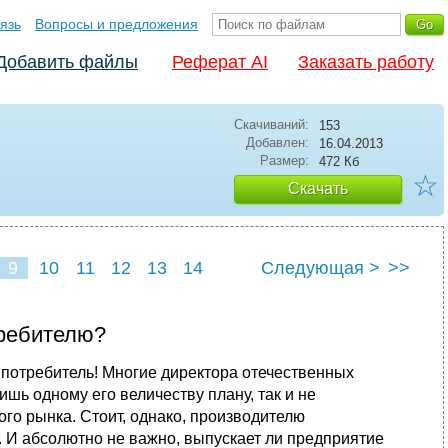
язь
Вопросы и предложения
Добавить файлы
Реферат AI
Заказать работу
Скачиваний:
153
Добавлен:
16.04.2013
Размер:
472 Кб
☆
Скачать
9
10
11
12
13
14
Следующая >
>>
требителю?
ое потребитель! Многие директора отечественных
ь одному его величеству плану, так и не
го рынка. Стоит, однако, производи­телю
а. И абсолютно не важно, выпускает ли предприятие