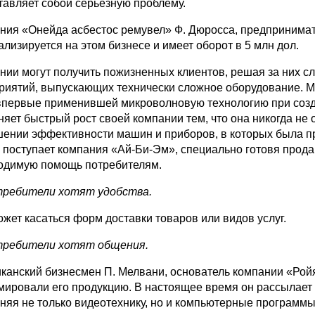
тавляет собой серьезную проблему.
ния «Онейда асбестос ремувел» Ф. Дюросса, предпринимате
ализируется на этом бизнесе и имеет оборот в 5 млн дол.
нии могут получить пожизненных клиентов, решая за них с
риятий, выпускающих технически сложное оборудование. М.
впервые применившей микроволновую технологию при созд
няет быстрый рост своей компании тем, что она никогда не 
ении эффективности машин и при­боров, в которых была п
е поступает компания «Ай-Би-Эм», специально готовя продав
одимую помощь потребителям.
требители хотят удобства.
ожет касаться форм доставки товаров или видов услуг.
требители хотят общения.
канский бизнесмен П. Мелвани, основатель компании «Ройял
мировали его продукцию. В настоящее время он рассылает
няя не толь­ко видеотехнику, но и компьютерные программы