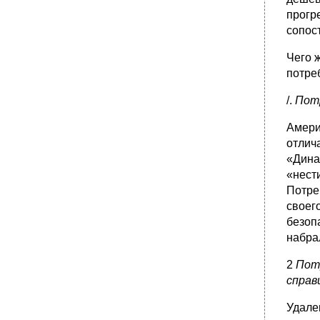
прогр
сопост
Чего 
потре
/.
Пот
Амери
отлич
«Дина
«нест
Потре
своего
безоп
набрал
2
Пот
справ
Удале