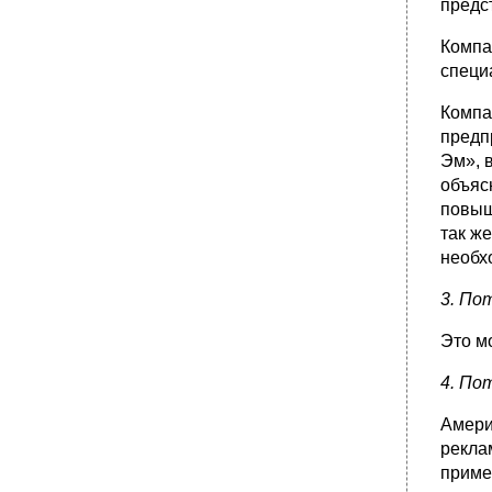
предс
Компа
специ
Компа
предп
Эм», 
объяс
повыш
так ж
необх
3. По
Это м
4. По
Амери
рекла
приме