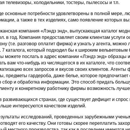
ая телевизоры, холодильники, тостеры, пылесосы и т.п.
где основные потребности удовлетворены в полной мере, лю
мации, а также в тех изделиях, само появление которых в
канская компания «Лэндз энд», выпускающая каталог модно
ол. в год. Компания предоставляет своим клиентам услуги 
­ну (т.е. разговор оплатит фирма) и узнать у агента, можн
. 7 каталога, который подходил бы к широким вельветовым б
 вы може­те послать в адрес компании «Лэндз энд» образцы
ать вам что-нибудь из числящегося в их каталоге, что соотв
матизацию всех запросов и вкусов своих клиентов. Агент
ы, предметы гардероба, даже белье, которое предпочитает 
о сбор и обработка информации. Это способ придать больш
клиенту и конкретному работнику фирмы возможность лучше 
в развивающихся странах, где существует дефицит и спрос 
ольше интересуются качеством изделий.
езультаты исследований, проведенных зарубежными ученым
 отводят его качеству. Они готовы скорее переплатить зах
ый местного производства, так как в последнем имеются не