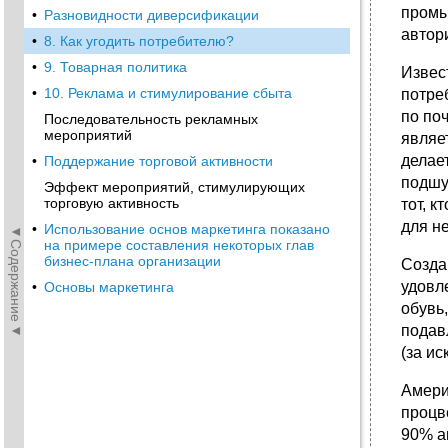
промы
•
Разновидности диверсификации
автори
•
8. Как угодить потребителю?
•
9. Товарная политика
Извес
•
10. Реклама и стимулирование сбыта
потре
по поч
Последовательность рекламных
мероприятий
являе
делае
•
Поддержание торговой активности
подшу
Эффект мероприятий, стимулирующих
торговую активность
тот, 
для не
•
Использование основ маркетинга показано
◄Содержание◄
на примере составления некоторых глав
бизнес-плана организации
Созда
удовл
•
Основы маркетинга
обувь
подав
(за и
Амери
процв
90% а