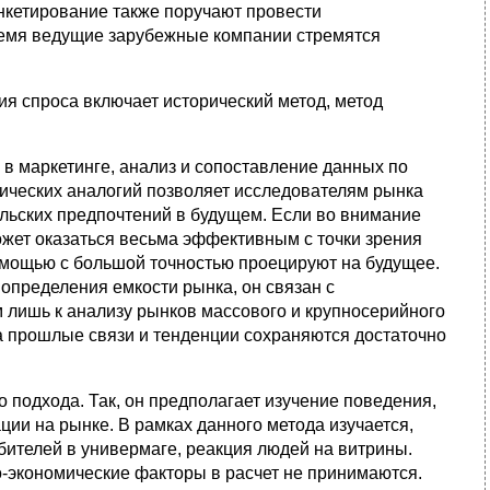
нкетирование также поручают провести
емя ведущие зарубежные компании стремят­ся
я спроса включает исторический метод, метод
в маркетинге, анализ и сопоставление данных по
ических аналогий позволяет исследователям рынка
льских предпо­чтений в будущем. Если во внимание
ожет оказаться весьма эффективным с точки зрения
омощью с большой точно­стью проецируют на будущее.
определения емкости рынка, он связан с
м лишь к анализу рынков массового и крупносерийного
а прошлые связи и тенденции сохраняются достаточно
 подхода. Так, он предполагает изучение поведения,
ии на рынке. В рамках данного метода изуча­ется,
бителей в универмаге, реакция людей на витрины.
о-экономические факторы в расчет не принимаются.