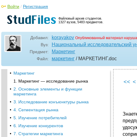
Войти
/
Регистрация
Файловый архив студентов.
1327 вузов, 5483 предметов.
korayakov
Добавил:
Опубликованный материал наруша
Национальный исследовательский у
Вуз:
Маркетинг
Предмет:
маркетинг
/ МАРКЕТИНГ
.doc
Файл:
•
Маркетинг
1. Маркетинг — исследование рынка
<<
<
•
2. Основные элементы и функции
маркетинга
•
3. Исследование конъюнктуры рынка
•
4. Сегментация рынка
Знаете
•
5. Изучение потребителей
предп
•
6. Изучение конкурентов
удосу
•
7. Стратегии маркетинга
сопри