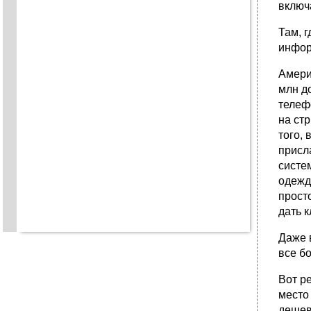
включ
Там, 
инфор
Амери
млн д
телефо
на стр
того,
присл
систе
одежд
прост
дать 
Даже 
все б
Вот р
место
дешев