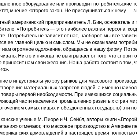
шленное оборудование или производит потребительские т
тет, мне­ние которого закон. Не прислушиваться к нему — з
тный американский предприниматель Л. Бин, основатель и гл
бителе: «Потребитель — это наиболее важ­ная персона, ко
те. По­требитель не зависит от нас, наоборот, мы все зави
тся ее главной целью и смыслом. Мы не оказываем потреби­т
т нам огромное одолжение, обращаясь в нашу фирму. Потреби
чивать. Никто и никогда не выигрывает от того, что спорит 
кто приносит нам свои желания. Наша работа состоит в том, 
го».
ние в индустриальную эру рынков для массового производс
етворение материальных запросов людей, а имен­но наиболе
, товары первой необходимости. При имеющихся социальн
ляющей части населения промышленно развитых стран мир
сключением самых нищих и обездоленных государств) эти п
канские ученые М. Пиоре и Ч. Сейбл, авторы книги «Второй
етания» отмечают, что массовое про­изводство в Америке п
мери­канских домовладений в настоящее время полностью 