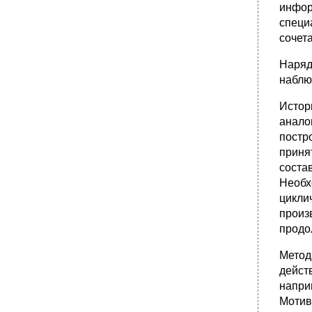
инфор
специ
сочет
Наряд
наблю
Истор
анало
постр
приня
соста
Необх
цикли
произ
продо
Метод
дейст
напри
Мотив