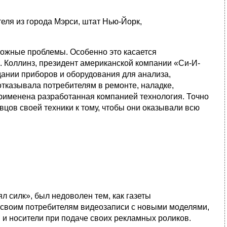
ля из города Мэрси, штат Нью-Йорк,
ложные проблемы. Особенно это касается
 Коллинз, президент американской компании «Си-И-
ании приборов и оборудования для анализа,
отка­зывала потребителям в ремонте, наладке,
рименена разработанная компанией технология. Точно
цов своей техни­ки к тому, чтобы они оказывали всю
 силк», был недоволен тем, как газеты
 своим потребителям видеозаписи с новыми моделями,
 и носители при подаче своих рек­ламных роликов.