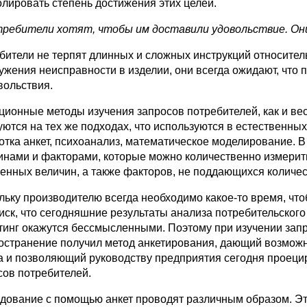
олировать степень достижения этих целей.
ребители хотят, чтобы им доставили удовольствие. Они 
бители не терпят длинных и сложных инструкций относитель
ужения неисправности в изделии, они всегда ожи­дают, что
вольствия.
ционные методы изучения запросов потребителей, как и вес
уются на тех же подходах, что исполь­зуются в естественных
отка анкет, психоанализ, математическое моделирование. В 
инами и факторами, которые можно количественно измерить
енных величин, а также факторов, не поддающихся количе
льку производителю всегда необходимо какое-то время, чтобы
риск, что сегодняшние результаты анализа потребительского
тинг окажутся бессмысленными. Поэтому при изучении зап
остранение получил метод анкетирования, дающий возможно
а и позволя­ющий руководству предприятия сегодня проеци
сов потребителей.
дование с помощью анкет проводят различным образом. Это