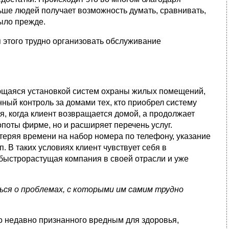
льше людей получает возможность думать, сравнивать,
было прежде.
 этого трудно организовать обслуживание
щаяся уста­новкой систем охраны жилых помещений,
нный контроль за домами тех, кто приобрел систему
, когда клиент воз­вращается домой, а продолжает
опоты фирме, но и расширяет перечень услуг.
теряя времени на набор номера по теле­фону, указание
п. В таких условиях клиент чувствует себя в
быстрорастущая компания в своей отрасли и уже
ся о проблемах, с которыми им самим трудно
о недавно при­знанного вредным для здоровья,