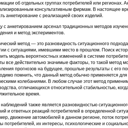
мации об отдельных группах потребителей или регионах. А
ализированным кон­сультативным фирмам. В настоящее вр
ать анкетирование с реализацией своих изделий.
у с анкетированием арсенал традиционных методов изучени
дения и метод экспериментов.
ический метод — это разновидность ситуационного подхода 
гии с ситуациями, имевшими место в прошлом. Поиск истор
оить модель вероятностных изменений в системе потребите
ты все действительно значимые факто­ры, то такой метод м
вле­ния прогнозов на будущее, прошлые результаты с его п
одимо помнить, что данный метод обычно применяется для 
ческими колебани­ями. В любом случае этот метод примени
водства, отличающихся относительной стабильностью, когд
лжительное время.
 наблюдений также является разновидностью ситуационного
вий и ответных реакций потребителей в определенной ситуац
мер, движение автомобилей в данном регионе, поток потре
ы потребителей, их интересы, пси­хологические и социальн