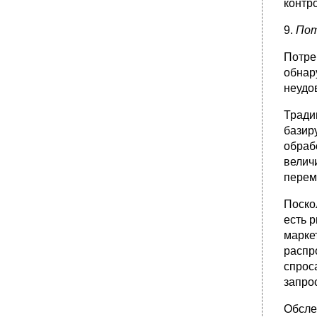
контр
9.
Пот
Потре
обнар
неудо
Тради
базир
обраб
велич
перем
Поско
есть 
марке
распр
спрос
запро
Обсле