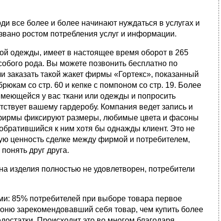
ди все более и более начинают нуждаться в услугах и
ызвано ростом потребления услуг и информации.
й одеж­ды, имеет в настоящее время оборот в 265
особого рода. Вы можете позвонить бесплатно по
о ли заказать такой жакет фирмы «Гортекс», показанный
рюкам со стр. 60 и кепке с помпоном со стр. 19. Более
 имеющейся у вас ткани или одежды и попросить
етствует вашему гардеробу. Компания ведет запись и
ы фирмы фиксируют размеры, любимые цвета и фасоны
обратившийся к ним хотя бы однажды клиент. Это не
ую ценность сделке между фирмой и потре­бителем,
понять друг друга.
на изделия пол­ностью не удовлетворен, потребители
и: 85% потре­бителей при выборе товара первое
ороню зарекомендовавший себя товар, чем купить более
достатки. Происходит это во многом благодаря