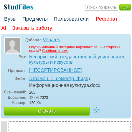
Вузы
Предметы
Пользователи
Реферат
AI
Заказать работу
Venares
Добавил:
Опубликованный материал нарушает ваши авторские
права?
Сообщите нам.
Белорусский государственный университет
Вуз:
культуры и искусств
[НЕСОРТИРОВАННОЕ]
Предмет:
Экзамен_1_семестр_фидк
/
Файл:
Информационная культура
.docx
Скачиваний:
205
Добавлен:
12.03.2023
Размер:
130 Кб
☆
Скачать